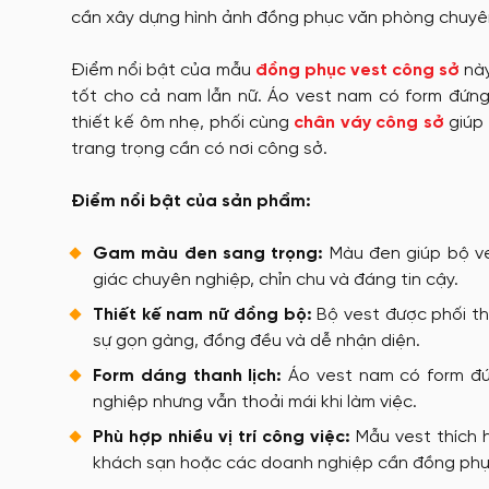
cần xây dựng hình ảnh đồng phục văn phòng chuyên 
Điểm nổi bật của mẫu
đồng phục vest công sở
này
tốt cho cả nam lẫn nữ. Áo vest nam có form đứng,
thiết kế ôm nhẹ, phối cùng
chân váy công sở
giúp 
trang trọng cần có nơi công sở.
Điểm nổi bật của sản phẩm:
Gam màu đen sang trọng:
Màu đen giúp bộ ve
giác chuyên nghiệp, chỉn chu và đáng tin cậy.
Thiết kế nam nữ đồng bộ:
Bộ vest được phối th
sự gọn gàng, đồng đều và dễ nhận diện.
Form dáng thanh lịch:
Áo vest nam có form đứn
nghiệp nhưng vẫn thoải mái khi làm việc.
Phù hợp nhiều vị trí công việc:
Mẫu vest thích h
khách sạn hoặc các doanh nghiệp cần đồng phụ