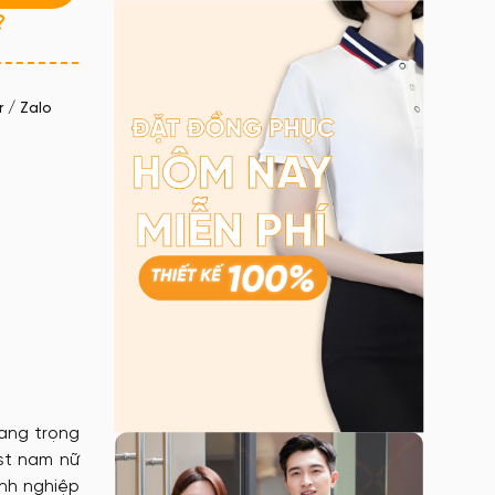
?
 / Zalo
sang trọng
st nam nữ
anh nghiệp