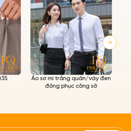
Q35
Áo sơ mi trắng quần/váy đen
Á
đồng phục công sở