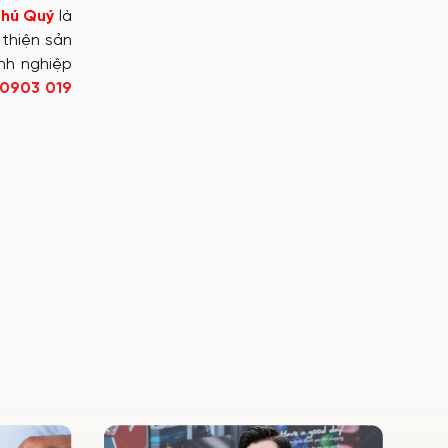
Phú Quý
là
 thiện sản
anh nghiệp
0903 019