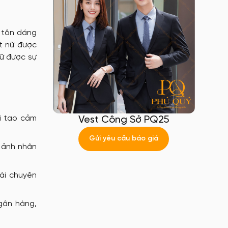
 tôn dáng
st nữ được
iữ được sự
i tạo cảm
Vest Công Sở PQ25
Gửi yêu cầu báo giá
 ảnh nhân
ài chuyên
ngân hàng,