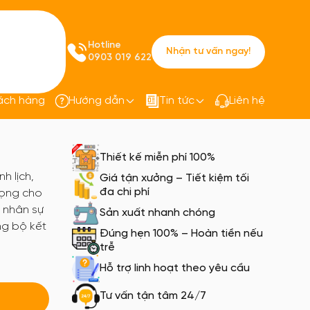
Hotline
Nhận tư vấn ngay!
0903 019 622
ách hàng
Hướng dẫn
Tin tức
Liên hệ
est công sở
Vest Công Sở PQ25
Thiết kế miễn phí 100%
h lịch,
Giá tận xưởng – Tiết kiệm tối
đa chi phí
rọng cho
c nhân sự
Sản xuất nhanh chóng
ng bộ kết
Đúng hẹn 100% – Hoàn tiền nếu
trễ
Hỗ trợ linh hoạt theo yêu cầu
Tư vấn tận tâm 24/7