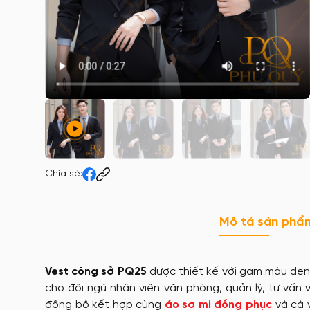
Chia sẻ:
Mô tả sản phẩ
Vest công sở PQ25
được thiết kế với gam màu đen 
cho đội ngũ nhân viên văn phòng, quản lý, tư vấ
đồng bộ kết hợp cùng
áo sơ mi đồng phục
và cà v