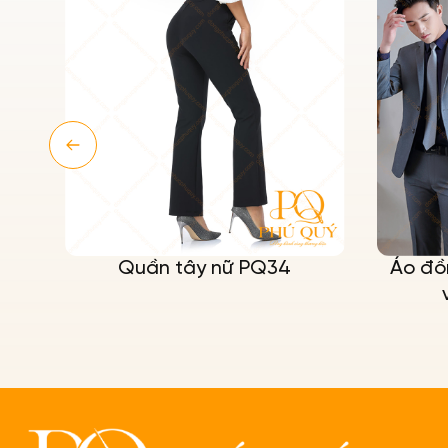
Quần tây nữ PQ34
Áo đồ