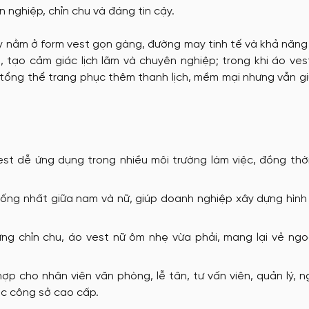
nghiệp, chỉn chu và đáng tin cậy.
tặng
Nón đồng phục
 nằm ở form vest gọn gàng, đường may tinh tế và khả năng
 tạo cảm giác lịch lãm và chuyên nghiệp; trong khi áo ve
tổng thể trang phục thêm thanh lịch, mềm mại nhưng vẫn g
May Ba Lô
st dễ ứng dụng trong nhiều môi trường làm việc, đồng thờ
ống nhất giữa nam và nữ, giúp doanh nghiệp xây dựng hình
g chỉn chu, áo vest nữ ôm nhẹ vừa phải, mang lại vẻ ngo
ợp cho nhân viên văn phòng, lễ tân, tư vấn viên, quản lý, 
c công sở cao cấp.