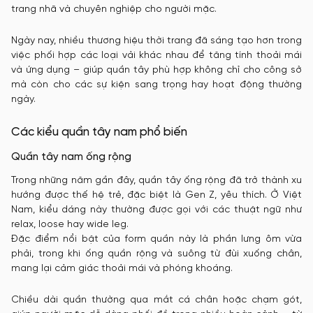
trang nhã và chuyên nghiệp cho người mặc.
Ngày nay, nhiều thương hiệu thời trang đã sáng tạo hơn trong
việc phối hợp các loại vải khác nhau để tăng tính thoải mái
và ứng dụng – giúp quần tây phù hợp không chỉ cho công sở
mà còn cho các sự kiện sang trọng hay hoạt động thường
ngày.
Các kiểu quần tây nam phổ biến
Quần tây nam ống rộng
Trong những năm gần đây, quần tây ống rộng đã trở thành xu
hướng được thế hệ trẻ, đặc biệt là Gen Z, yêu thích. Ở Việt
Nam, kiểu dáng này thường được gọi với các thuật ngữ như
relax, loose hay wide leg.
Đặc điểm nổi bật của form quần này là phần lưng ôm vừa
phải, trong khi ống quần rộng và suông từ đùi xuống chân,
mang lại cảm giác thoải mái và phóng khoáng.
Chiều dài quần thường qua mắt cá chân hoặc chạm gót,