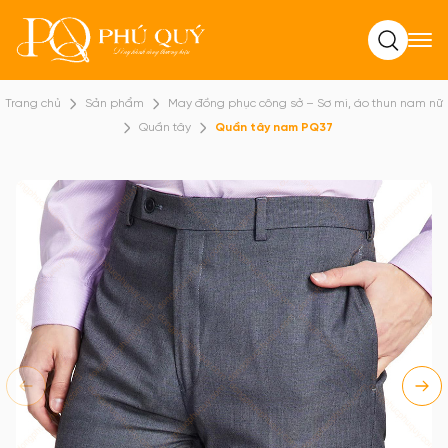
Tìm kiếm
Trang chủ
Sản phẩm
May đồng phục công sở – Sơ mi, áo thun nam nữ
Quần tây
Quần tây nam PQ37