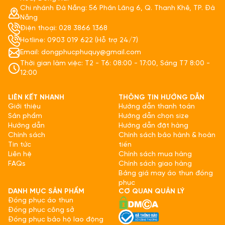
Chi nhánh Đà Nẵng: 56 Phần Lăng 6, Q. Thanh Khê, TP. Đà
Nẵng
Điện thoại: 028 3866 1368
Hotline: 0903 019 622 (Hỗ trợ 24/7)
Email: dongphucphuquy@gmail.com
Thời gian làm việc: T2 - T6: 08:00 - 17:00, Sáng T7 8:00 -
12:00
LIÊN KẾT NHANH
THÔNG TIN HƯỚNG DẪN
Giới thiệu
Hướng dẫn thanh toán
Sản phẩm
Hướng dẫn chọn size
Hướng dẫn
Hướng dẫn đặt hàng
Chính sách
Chính sách bảo hành & hoàn
Tin tức
tiền
Liên hệ
Chính sách mua hàng
FAQs
Chính sách giao hàng
Bảng giá may áo thun đồng
phục
DANH MỤC SẢN PHẨM
CƠ QUAN QUẢN LÝ
Đồng phục áo thun
Đồng phục công sở
Đồng phục bảo hộ lao động