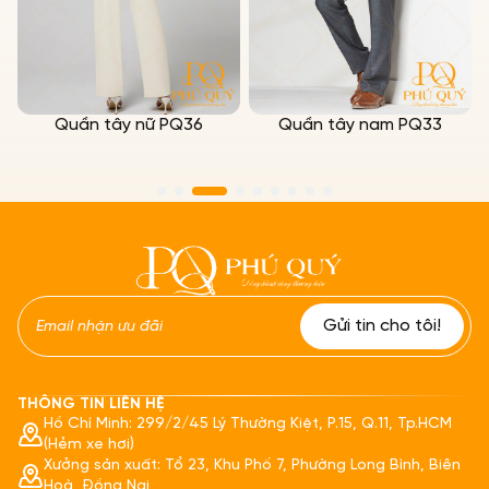
Quần tây nữ PQ36
Quần tây nam PQ33
THÔNG TIN LIÊN HỆ
Hồ Chí Minh: 299/2/45 Lý Thường Kiệt, P.15, Q.11, Tp.HCM
(Hẻm xe hơi)
Xưởng sản xuất: Tổ 23, Khu Phố 7, Phường Long Bình, Biên
Hoà, Đồng Nai