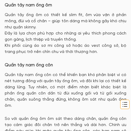
Quần tây nam ống ôm
Quần tây ống ôm có thiết kế slim fit, ôm vừa vặn ở phần
mông, đùi và cổ chân – giúp tôn dáng mà không gây khó chịu
như quần skinny.
Đây là lựa chọn phù hợp cho những ai yêu thích phong cách
gọn gàng, lịch thiệp và truyền thống.
Khi phối cùng áo sơ mi công sở hoặc áo vest công sở, bộ
trang phục trở nên chỉn chu và thời thượng hơn.
Quần tây nam ống côn
Quần tây nam ống côn có thể khiến bạn khó phân biệt vì có
nét tương đồng với quần tây ống ôm, và đôi khi lại có thiết kế
dáng lửng. Tuy nhiên, có một điểm nhận biết khác biệt là
phần ống quần côn dần từ đùi xuống gối và từ gối xuống
chân, quần suông thẳng đứng, không ôm sát như quần ống
ôm.
So với quần ống ôm ôm sát theo dáng chân, quần ống côn
tạo cảm giác đôi chân trở nên thẳng và dài hơn. Chính ưu