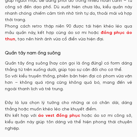
giúp người mặc dễ dàng phối đồ trong nhiều hoàn cảnh – từ
công sở đến dạo phố. Dù xuất hiện chưa lâu, kiểu quần này
nhanh chóng chiếm cảm tình nhờ tính tự do, thoải mái và hợp
thời trang.
Phong cách retro thập niên 90 được tái hiện khéo léo qua
mẫu quần này, kết hợp cùng áo sơ mi hoặc
đồng phục áo
thun
, tạo nên hình ảnh vừa cổ điển vừa hiện đại.
Quần tây nam ống suông
Quần tây ống suông (hay còn gọi là ống đứng) có form dáng
thẳng từ trên xuống dưới, giúp tạo sự cân đối cho cơ thể.
So với kiểu truyền thống, phiên bản hiện đại có phom vừa vặn
hơn – không quá rộng cũng không quá bó, mang đến vẻ
ngoài thanh lịch và trẻ trung.
Đây là lựa chọn lý tưởng cho những ai có chân dài, dáng
thẳng hoặc muốn khéo léo che khuyết điểm.
Khi kết hợp với
áo vest đồng phục
hoặc áo sơ mi công sở,
kiểu quần này giúp tôn dáng và thể hiện phong thái chuyên
nghiệp.