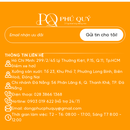
THÔNG TIN LIÊN HỆ
Hồ Chí Minh: 299/2/45 Lý Thường Kiệt, P.15, Q.11, Tp.HCM
(Hẻm xe hơi)
Xưởng sản xuất: Tổ 23, Khu Phố 7, Phường Long Bình, Biên
Hoà, Đồng Nai
Chi nhánh Đà Nẵng: 56 Phần Lăng 6, Q. Thanh Khê, TP. Đà
Nẵng
Điện thoại: 028 3866 1368
Hotline: 0903 019 622 (Hỗ trợ 24/7)
Email: dongphucphuquy@gmail.com
Thời gian làm việc: T2 - T6: 08:00 - 17:00, Sáng T7 8:00 -
12:00