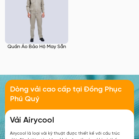
Quần Áo Bảo Hộ May Sẵn
òng vải cao cấp tại
Đồng Phục
D
Phú Quý
Vải cá sấu USA
V
ải cá sấu USA là một loại vải thun cao cấp, có bề mặt
A