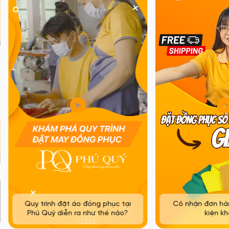
Quy trình đặt áo đồng phục tại
Có nhận đơn hà
Phú Quý diễn ra như thế nào?
kiện k