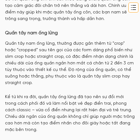
tạo cảm giác đôi chân trở nên thẳng và dài hơn. Chính ưu
điểm này giúp khi mặc quần tây ống côn, các bạn nam sẽ
trông sang trọng, trưởng thành và hấp dẫn hơn.
Quần tây nam ống lửng
Quần tây nam ống lửng, thường được gắn thêm từ “crop”
hoặc “cropped” sau tên gọi của các form dáng phổ biến như
slim crop hoặc straight crop, có đặc điểm nhận dạng chính là
chiều dài của ống quần ngắn hơn mắt cá chân từ 2 đến 3 cm
tùy thuộc vào thiết kế cụ thể. Độ rộng của ống quần, có thể
suông hoặc thẳng, phụ thuộc vào là quần tây slim crop hay
straight crop.
Kể từ khi ra đời, quần tây ống lửng đã tạo nên sự đổi mới
trong cách phối đồ và làm nổi bật vẻ đẹp điển trai, phong
cách classic – vừa cổ điển nhưng lại rất hiện đại và trẻ trung.
Chiều dài ngắn của ống quần không chỉ giúp người mặc trông
cao hơn mà còn tạo điểm nhấn cho đôi giày hoặc tất đang
mặc bên trong.