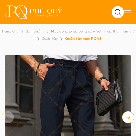
Tìm kiếm
Trang chủ
Sản phẩm
May đồng phục công sở – Sơ mi, áo thun nam nữ
Quần tây
Quần tây nam PQ43