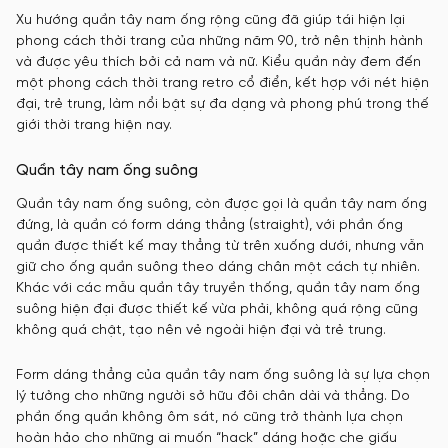
Xu hướng quần tây nam ống rộng cũng đã giúp tái hiện lại
phong cách thời trang của những năm 90, trở nên thịnh hành
và được yêu thích bởi cả nam và nữ. Kiểu quần này đem đến
một phong cách thời trang retro cổ điển, kết hợp với nét hiện
đại, trẻ trung, làm nổi bật sự đa dạng và phong phú trong thế
giới thời trang hiện nay.
Quần tây nam ống suông
Quần tây nam ống suông, còn được gọi là quần tây nam ống
đứng, là quần có form dáng thẳng (straight), với phần ống
quần được thiết kế may thẳng từ trên xuống dưới, nhưng vẫn
giữ cho ống quần suông theo dáng chân một cách tự nhiên.
Khác với các mẫu quần tây truyền thống, quần tây nam ống
suông hiện đại được thiết kế vừa phải, không quá rộng cũng
không quá chật, tạo nên vẻ ngoài hiện đại và trẻ trung.
Form dáng thẳng của quần tây nam ống suông là sự lựa chọn
lý tưởng cho những người sở hữu đôi chân dài và thẳng. Do
phần ống quần không ôm sát, nó cũng trở thành lựa chọn
hoàn hảo cho những ai muốn “hack” dáng hoặc che giấu