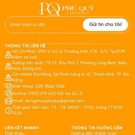
THÔNG TIN LIÊN HỆ
Hồ Chí Minh: 299/2/45 Lý Thường Kiệt, P.15, Q.11, Tp.HCM
(Hẻm xe hơi)
Xưởng sản xuất: Tổ 23, Khu Phố 7, Phường Long Bình, Biên
Hoà, Đồng Nai
Chi nhánh Đà Nẵng: 56 Phần Lăng 6, Q. Thanh Khê, TP. Đà
Nẵng
Điện thoại: 028 3866 1368
Hotline: 0903 019 622 (Hỗ trợ 24/7)
Email: dongphucphuquy@gmail.com
Thời gian làm việc: T2 - T6: 08:00 - 17:00, Sáng T7 8:00 -
12:00
LIÊN KẾT NHANH
THÔNG TIN HƯỚNG DẪN
Giới thiệu
Hướng dẫn thanh toán