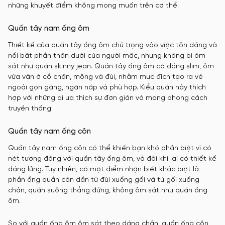
những khuyết điểm không mong muốn trên cơ thể.
Quần tây nam ống ôm
Thiết kế của quần tây ống ôm chú trọng vào việc tôn dáng và
nổi bật phần thân dưới của người mặc, nhưng không bị ôm
sát như quần skinny jean. Quần tây ống ôm có dáng slim, ôm
vừa vặn ở cổ chân, mông và đùi, nhằm mục đích tạo ra vẻ
ngoài gọn gàng, ngăn nắp và phù hợp. Kiểu quần này thích
hợp với những ai ưa thích sự đơn giản và mang phong cách
truyền thống.
Quần tây nam ống côn
Quần tây nam ống côn có thể khiến bạn khó phân biệt vì có
nét tương đồng với quần tây ống ôm, và đôi khi lại có thiết kế
dáng lửng. Tuy nhiên, có một điểm nhận biết khác biệt là
phần ống quần côn dần từ đùi xuống gối và từ gối xuống
chân, quần suông thẳng đứng, không ôm sát như quần ống
ôm.
So với quần ống ôm ôm sát theo dáng chân, quần ống côn