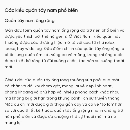
Các kiểu quần tây nam phổ biến
Quần tây nam ống rộng
Gần đây, form quần tây nam ống rộng đã trở nên phổ biến và
được yêu thích bởi thế hệ gen Z. Ở Việt Nam, kiểu quần này
thường được các thương hiệu mô tả với các từ như relax,
loose, hay wide leg. Đặc điểm chính của quần tây ống rộng là
phần lưng quần ôm sát vùng eo và mông, trong khi ống quần
được thiết kế rộng từ đùi xuống chân, tạo nên sự suông thoải
mái.
Chiều dài của quần tây ống rộng thường vừa phải qua mắt
cá chân và đôi khi chạm gót, mang lại vẻ đẹp linh hoạt,
phóng khoáng và phù hợp với nhiều phong cách khác nhau
mà không bị giới hạn trong khung cảnh lịch sự truyền thống.
Mặc dù chỉ mới được giới thiệu gần đây và có vẻ “to lớn” hơn
so với các thiết kế trước, quần tây ống rộng nhanh chóng trở
nên phổ biến và được ưa chuộng nhờ sự thoải mái mà nó
mang lại.