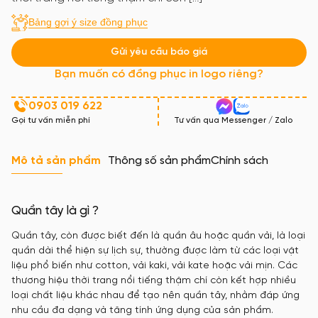
Bảng gợi ý size đồng phục
Gửi yêu cầu báo giá
Bạn muốn có đồng phục in logo riêng?
0903 019 622
Gọi tư vấn miễn phí
Tư vấn qua Messenger / Zalo
Mô tả sản phẩm
Thông số sản phẩm
Chính sách
Quần tây là gì ?
Quần tây, còn được biết đến là quần âu hoặc quần vải, là loại
quần dài thể hiện sự lịch sự, thường được làm từ các loại vật
liệu phổ biến như cotton, vải kaki, vải kate hoặc vải mịn. Các
thương hiệu thời trang nổi tiếng thậm chí còn kết hợp nhiều
loại chất liệu khác nhau để tạo nên quần tây, nhằm đáp ứng
nhu cầu đa dạng và tăng tính ứng dụng của sản phẩm.