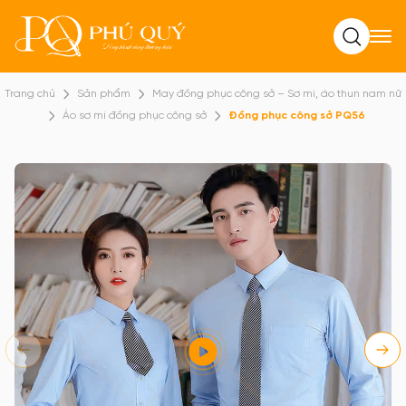
Tìm kiếm
Trang chủ
Sản phẩm
May đồng phục công sở – Sơ mi, áo thun nam nữ
Áo sơ mi đồng phục công sở
Đồng phục công sở PQ56