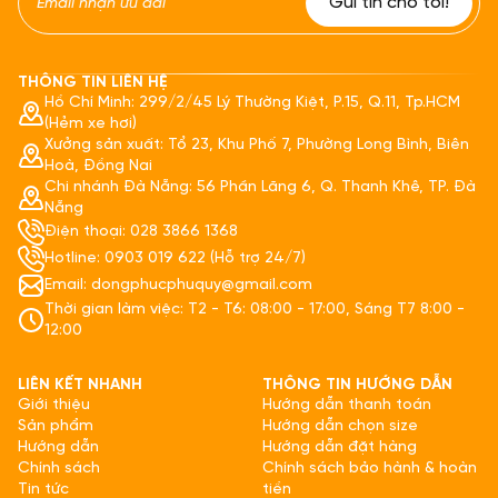
THÔNG TIN LIÊN HỆ
Hồ Chí Minh: 299/2/45 Lý Thường Kiệt, P.15, Q.11, Tp.HCM
(Hẻm xe hơi)
Xưởng sản xuất: Tổ 23, Khu Phố 7, Phường Long Bình, Biên
Hoà, Đồng Nai
Chi nhánh Đà Nẵng: 56 Phần Lăng 6, Q. Thanh Khê, TP. Đà
Nẵng
Điện thoại: 028 3866 1368
Hotline: 0903 019 622 (Hỗ trợ 24/7)
Email: dongphucphuquy@gmail.com
Thời gian làm việc: T2 - T6: 08:00 - 17:00, Sáng T7 8:00 -
12:00
LIÊN KẾT NHANH
THÔNG TIN HƯỚNG DẪN
Giới thiệu
Hướng dẫn thanh toán
Sản phẩm
Hướng dẫn chọn size
Hướng dẫn
Hướng dẫn đặt hàng
Chính sách
Chính sách bảo hành & hoàn
Tin tức
tiền