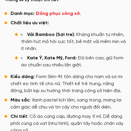
Thông số kỹ thuật chi tiết:
Danh mục:
Đồng phục công sở
.
Chất liệu ưu việt:
Vải Bamboo (Sợi tre)
: Kháng khuẩn tự nhiên,
thấm hút mồ hôi cực tốt, bề mặt vải mềm mịn và
ít nhăn.
Kate Ý, Kate Mỹ, Ford:
Độ bền cao, giữ form
áo chuẩn sau nhiều lần giặt.
Kiểu dáng
: Form Slim-fit tôn dáng cho nam và sơ mi
chiết eo tinh tế cho nữ. Thiết kế trẻ trung, năng
động, bắt kịp xu hướng thời trang công sở hiện đại.
Màu sắc
: Xanh pastel lịch lãm, sang trọng, mang lại
cảm giác dễ chịu và tin cậy cho người đối diện.
Chi tiết
: Cổ áo cứng cáp, đường may tỉ mỉ. Dễ dàng
phối cùng cà vạt (như hình), quần tây hoặc chân váy
công sở.