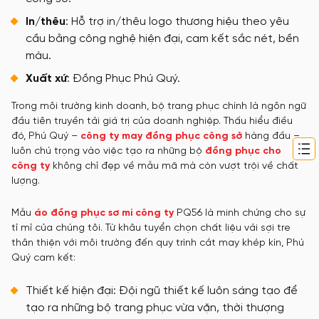
In/thêu
: Hỗ trợ in/thêu logo thương hiệu theo yêu
cầu bằng công nghệ hiện đại, cam kết sắc nét, bền
màu.
Xuất xứ
: Đồng Phục Phú Quý.
Trong môi trường kinh doanh, bộ trang phục chính là ngôn ngữ
đầu tiên truyền tải giá trị của doanh nghiệp. Thấu hiểu điều
đó, Phú Quý –
công ty may đồng phục công sở
hàng đầu –
luôn chú trọng vào việc tạo ra những bộ
đồng phục cho
công ty
không chỉ đẹp về mẫu mã mà còn vượt trội về chất
lượng.
Mẫu
áo đồng phục sơ mi công ty
PQ56 là minh chứng cho sự
tỉ mỉ của chúng tôi. Từ khâu tuyển chọn chất liệu vải sợi tre
thân thiện với môi trường đến quy trình cắt may khép kín, Phú
Quý cam kết:
Thiết kế hiện đại: Đội ngũ thiết kế luôn sáng tạo để
tạo ra những bộ trang phục vừa vặn, thời thượng