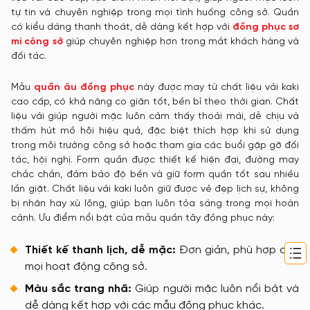
tự tin và chuyên nghiệp trong mọi tình huống công sở. Quần
có kiểu dáng thanh thoát, dễ dàng kết hợp với
đồng phục sơ
mi công sở
giúp chuyên nghiệp hơn trong mắt khách hàng và
đối tác.
Mẫu
quần âu đồng phục
này được may từ chất liệu vải kaki
cao cấp, có khả năng co giãn tốt, bền bỉ theo thời gian. Chất
liệu vải giúp người mặc luôn cảm thấy thoải mái, dễ chịu và
thấm hút mồ hôi hiệu quả, đặc biệt thích hợp khi sử dụng
trong môi trường công sở hoặc tham gia các buổi gặp gỡ đối
tác, hội nghị. Form quần được thiết kế hiện đại, đường may
chắc chắn, đảm bảo độ bền và giữ form quần tốt sau nhiều
lần giặt. Chất liệu vải kaki luôn giữ được vẻ đẹp lịch sự, không
bị nhăn hay xù lông, giúp bạn luôn tỏa sáng trong mọi hoàn
cảnh. Ưu điểm nổi bật của mẫu quần tây đồng phục này:
Thiết kế thanh lịch, dễ mặc:
Đơn giản, phù hợp cho
mọi hoạt động công sở.
Màu sắc trang nhã:
Giúp người mặc luôn nổi bật và
dễ dàng kết hợp với các mẫu đồng phục khác.