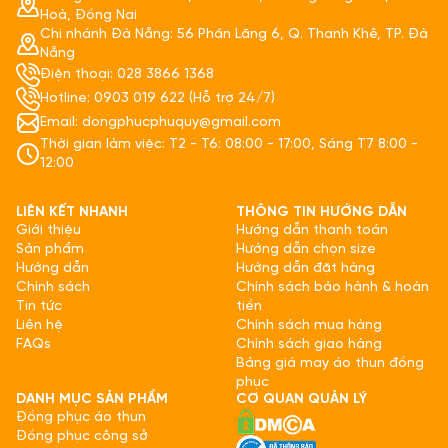
Hoà, Đồng Nai
Chi nhánh Đà Nẵng: 56 Phần Lăng 6, Q. Thanh Khê, TP. Đà
Nẵng
Điện thoại: 028 3866 1368
Hotline: 0903 019 622 (Hỗ trợ 24/7)
Email: dongphucphuquy@gmail.com
Thời gian làm việc: T2 - T6: 08:00 - 17:00, Sáng T7 8:00 -
12:00
LIÊN KẾT NHANH
THÔNG TIN HƯỚNG DẪN
Giới thiệu
Hướng dẫn thanh toán
Sản phẩm
Hướng dẫn chọn size
Hướng dẫn
Hướng dẫn đặt hàng
Chính sách
Chính sách bảo hành & hoàn
Tin tức
tiền
Liên hệ
Chính sách mua hàng
FAQs
Chính sách giao hàng
Bảng giá may áo thun đồng
phục
DANH MỤC SẢN PHẨM
CƠ QUAN QUẢN LÝ
Đồng phục áo thun
Đồng phục công sở