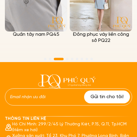
Quần tây nam PQ45
Đồng phục váy liền công
sở PQ22
THÔNG TIN LIÊN HỆ
Hồ Chí Minh: 299/2/45 Lý Thường Kiệt, P.15, Q.11, Tp.HCM
(Hẻm xe hơi)
Xưởng sản xuất: Tổ 23, Khu Phố 7, Phường Long Bình, Biên