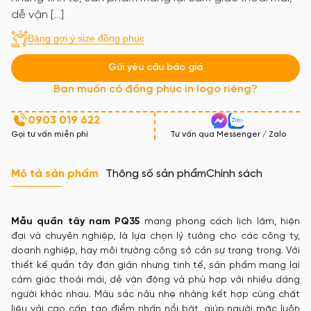
dễ vận […]
Bảng gợi ý size đồng phục
Gửi yêu cầu báo giá
Bạn muốn có đồng phục in logo riêng?
0903 019 622
Gọi tư vấn miễn phí
Tư vấn qua Messenger / Zalo
Mô tả sản phẩm
Thông số sản phẩm
Chính sách
Mẫu quần tây nam PQ35
mang phong cách lịch lãm, hiện
đại và chuyên nghiệp, là lựa chọn lý tưởng cho các công ty,
doanh nghiệp, hay môi trường công sở cần sự trang trọng. Với
thiết kế quần tây đơn giản nhưng tinh tế, sản phẩm mang lại
cảm giác thoải mái, dễ vận động và phù hợp với nhiều dáng
người khác nhau. Màu sắc nâu nhẹ nhàng kết hợp cùng chất
liệu vải cao cấp, tạo điểm nhấn nổi bật, giúp người mặc luôn