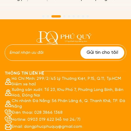
THÔNG TIN LIÊN HỆ
Hồ Chí Minh: 299/2/45 Lý Thường Kiệt, P.15, Q.11, Tp.HCM
(Hẻm xe hơi)
Xưởng sản xuất: Tổ 23, Khu Phố 7, Phường Long Bình, Biên
Hoà, Đồng Nai
Chi nhánh Đà Nẵng: 56 Phần Lăng 6, Q. Thanh Khê, TP. Đà
Nẵng
Điện thoại: 028 3866 1368
Hotline: 0903 019 622 (Hỗ trợ 24/7)
Email: dongphucphuquy@gmail.com