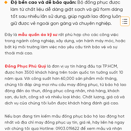
Độ bền cao và dễ bảo quản:
Bộ đồng phục được
làm từ chất liệu dễ dàng giặt sạch và giữ form dáng
tốt sau nhiều lần sử dụng, giúp người lao động luôn
giữ được vẻ ngoài gọn gàng và chuyên nghiệp.
Đây là
mẫu
quần áo kỹ sư
rất phù hợp cho các công việc
trong ngành công nghiệp, xây dựng, vận hành máy móc, hoặc
bất kỳ môi trường làm việc nào yêu cầu tính bảo vệ và sự
thoải mái cao.
Đồng Phục Phú Quý
là đơn vị uy tín hàng đầu tại TP.HCM,
được hơn 3500 khách hàng trên toàn quốc tin tưởng suốt 10
năm qua. Với công suất hơn 60,000 sản phẩm mỗi tháng,
chúng tôi đáp ứng mọi nhu cầu may đồng phục, từ bảo hộ lao
động đến áo thun, đồng phục công nhân, nhà hàng, khách
sạn, du lịch, công sở và nhiều loại khác. Chất lượng, giá cả và
dịch vụ của chúng tôi luôn được khách hàng đánh giá cao.
Nếu bạn đang tìm kiếm mẫu đồng phục bảo hộ lao động hot
nhất và địa chỉ may đồng phục uy tín, giá rẻ, hãy liên hệ ngay
với chúng tôi qua Hotline: 0903.019.622 để xem mẫu và nhận