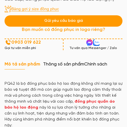
Bảng gợi ý size đồng phục
Gửi yêu cầu báo giá
Bạn muốn có đồng phục in logo riêng?
0903 019 622
Gọi tư vấn miễn phí
Tư vấn qua Messenger / Zalo
Mô tả sản phẩm
Thông số sản phẩm
Chính sách
PQ42 là bộ đồng phục bảo hộ lao động không chỉ mang lại sự
bảo vệ tuyệt đối mà còn giúp người lao động cảm thấy thoải
mái và phong cách trong công việc hàng ngày. Với thiết kế
thông minh và chất liệu vải cao cấp,
đồng phục quần áo
bảo hộ lao động
này là sự lựa chọn lý tưởng cho những ai
cần sự linh hoạt, tiện dụng nhưng vẫn đảm bảo tính an toàn.
Hãy cùng khám phá những điểm nổi bật khiến bộ đồng phục
này: