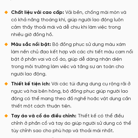
Chất liệu vải cao cấp:
Vải bền, chống mài mòn và
có khả năng thoáng khí, giúp người lao động luôn
cảm thấy thoải mái và dễ chịu khi làm việc trong
nhiều giờ đồng hồ.
Màu sắc nổi bật:
Bộ đồng phục sử dụng màu xám
làm nền chủ đạo kết hợp với các chi tiết màu cam nổi
bật ở phần vai và cổ áo, giúp dễ dàng nhận diện
trong môi trường làm việc và tăng sự an toàn cho
người lao động.
Thiết kế tiện ích:
Với các túi đựng dụng cụ rộng rãi ở
ngực và hai bên hông, bộ đồng phục giúp người lao
động có thể mang theo đồ nghề hoặc vật dụng cần
thiết một cách thuận tiện.
Tay áo và cổ áo điều chỉnh:
Thiết kế có thể điều
chỉnh ở phần cổ và tay áo giúp người sử dụng có thể
tùy chỉnh sao cho phù hợp và thoải mái nhất.