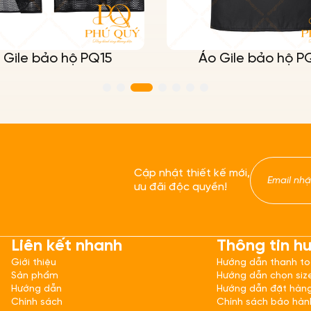
 Gile bảo hộ PQ15
Áo Gile bảo hộ P
Cập nhật thiết kế mới,
ưu đãi độc quyền!
Liên kết nhanh
Thông tin h
Giới thiệu
Hướng dẫn thanh t
Sản phẩm
Hướng dẫn chọn siz
Hướng dẫn
Hướng dẫn đặt hàn
Chính sách
Chính sách bảo hàn