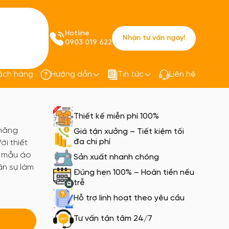
Hotline
Nhận tư vấn ngay!
0903 019 622
ách hàng
Hướng dẫn
Tin tức
Liên hệ
Áo phản quang PQ11
Thiết kế miễn phí 100%
 năng
Giá tận xưởng – Tiết kiệm tối
đa chi phí
i thiết
, mẫu áo
Sản xuất nhanh chóng
ân sự làm
Đúng hẹn 100% – Hoàn tiền nếu
trễ
Hỗ trợ linh hoạt theo yêu cầu
Tư vấn tận tâm 24/7