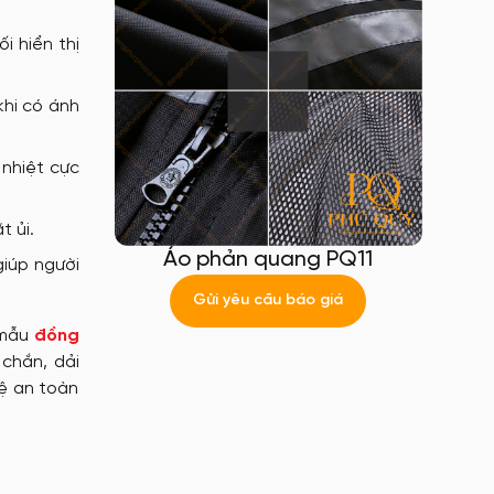
i hiển thị
khi có ánh
 nhiệt cực
t ủi.
Áo phản quang PQ11
giúp người
Gửi yêu cầu báo giá
 mẫu
đồng
chắn, dải
vệ an toàn