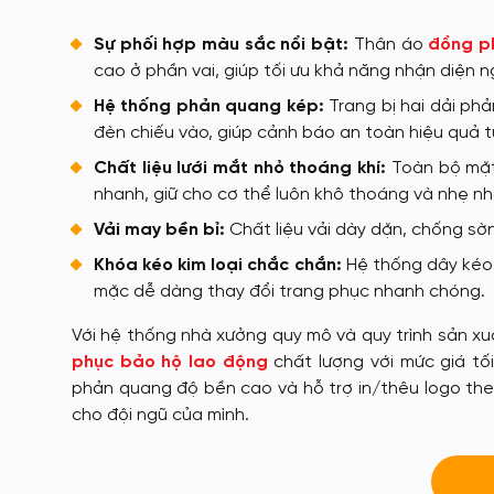
Sự phối hợp màu sắc nổi bật:
Thân áo
đồng p
cao ở phần vai, giúp tối ưu khả năng nhận diện n
Hệ thống phản quang kép:
Trang bị hai dải ph
đèn chiếu vào, giúp cảnh báo an toàn hiệu quả t
Chất liệu lưới mắt nhỏ thoáng khí:
Toàn bộ mặt 
nhanh, giữ cho cơ thể luôn khô thoáng và nhẹ nh
Vải may bền bỉ:
Chất liệu vải dày dặn, chống sờn 
Khóa kéo kim loại chắc chắn:
Hệ thống dây kéo d
mặc dễ dàng thay đổi trang phục nhanh chóng.
Với hệ thống nhà xưởng quy mô và quy trình sản xuấ
phục bảo hộ lao động
chất lượng với mức giá tố
phản quang độ bền cao và hỗ trợ in/thêu logo the
cho đội ngũ của mình.