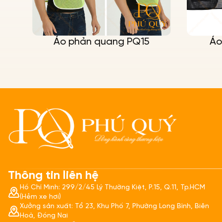
Áo phản quang PQ15
Áo
Thông tin liên hệ
Hồ Chí Minh: 299/2/45 Lý Thường Kiệt, P.15, Q.11, Tp.HCM
(Hẻm xe hơi)
Xưởng sản xuất: Tổ 23, Khu Phố 7, Phường Long Bình, Biên
Hoà, Đồng Nai