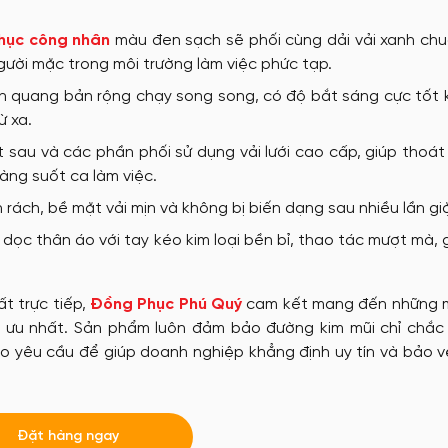
tặng
Nón đồng phục
hục công nhân
màu đen sạch sẽ phối cùng dải vải xanh chuố
gười mặc trong môi trường làm việc phức tạp.
ản quang bản rộng chạy song song, có độ bắt sáng cực tốt 
May Ba Lô
ừ xa.
sau và các phần phối sử dụng vải lưới cao cấp, giúp thoát
àng suốt ca làm việc.
rách, bề mặt vải mịn và không bị biến dạng sau nhiều lần giặ
ọc thân áo với tay kéo kim loại bền bỉ, thao tác mượt mà, 
t trực tiếp,
Đồng Phục Phú Quý
cam kết mang đến những
i ưu nhất. Sản phẩm luôn đảm bảo đường kim mũi chỉ chắc 
o yêu cầu để giúp doanh nghiệp khẳng định uy tín và bảo 
Đặt hàng ngay