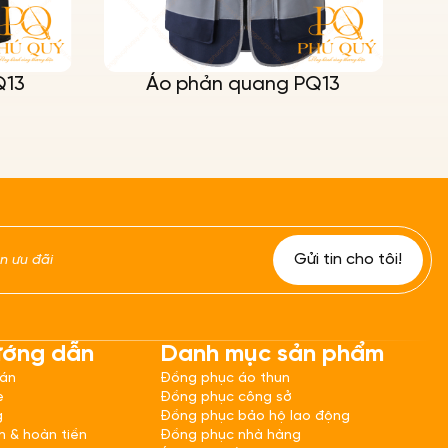
Q13
Áo phản quang PQ13
ướng dẫn
Danh mục sản phẩm
oán
Đồng phục áo thun
e
Đồng phục công sở
g
Đồng phục bảo hộ lao động
h & hoàn tiền
Đồng phục nhà hàng