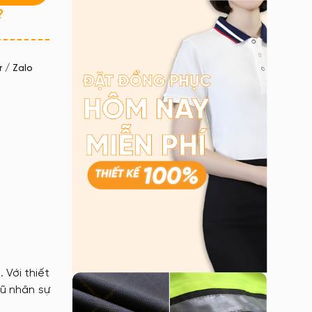
?
 / Zalo
 Với thiết
gũ nhân sự