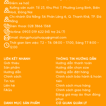
(Hẻm xe hơi)
Xưởng sản xuất: Tổ 23, Khu Phố 7, Phường Long Bình, Biên
Hoà, Đồng Nai
Chi nhánh Đà Nẵng: 56 Phần Lăng 6, Q. Thanh Khê, TP. Đà
Nẵng
Điện thoại: 028 3866 1368
Hotline: 0903 019 622 (Hỗ trợ 24/7)
Email: dongphucphuquy@gmail.com
Thời gian làm việc: T2 - T6: 08:00 - 17:00, Sáng T7 8:00 -
12:00
LIÊN KẾT NHANH
THÔNG TIN HƯỚNG DẪN
Giới thiệu
Hướng dẫn thanh toán
Sản phẩm
Hướng dẫn chọn size
Hướng dẫn
Hướng dẫn đặt hàng
Chính sách
Chính sách bảo hành & hoàn
Tin tức
tiền
Liên hệ
Chính sách mua hàng
FAQs
Chính sách giao hàng
Bảng giá may áo thun đồng
phục
DANH MỤC SẢN PHẨM
CƠ QUAN QUẢN LÝ