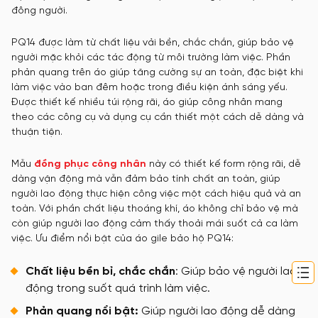
đông người.
PQ14 được làm từ chất liệu vải bền, chắc chắn, giúp bảo vệ
người mặc khỏi các tác động từ môi trường làm việc. Phần
phản quang trên áo giúp tăng cường sự an toàn, đặc biệt khi
làm việc vào ban đêm hoặc trong điều kiện ánh sáng yếu.
Được thiết kế nhiều túi rộng rãi, áo giúp công nhân mang
theo các công cụ và dụng cụ cần thiết một cách dễ dàng và
thuận tiện.
Mẫu
đồng phục công nhân
này có thiết kế form rộng rãi, dễ
dàng vận động mà vẫn đảm bảo tính chất an toàn, giúp
người lao động thực hiện công việc một cách hiệu quả và an
toàn. Với phần chất liệu thoáng khí, áo không chỉ bảo vệ mà
còn giúp người lao động cảm thấy thoải mái suốt cả ca làm
việc. Ưu điểm nổi bật của áo gile bảo hộ PQ14:
Chất liệu bền bỉ, chắc chắn
: Giúp bảo vệ người lao
động trong suốt quá trình làm việc.
Phản quang nổi bật:
Giúp người lao động dễ dàng