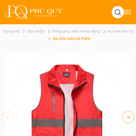
Tìm kiếm
Trang chủ
Sản phẩm
Đồng phục bảo hộ lao động
Áo Gile bảo hộ
Áo Gile bảo hộ PQ14