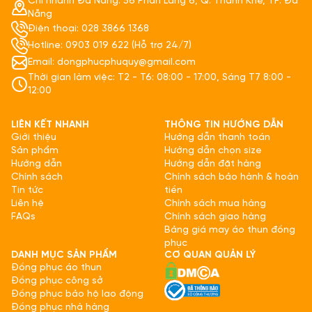
Chi nhánh Đà Nẵng: 56 Phần Lăng 6, Q. Thanh Khê, TP. Đà
Nẵng
Điện thoại: 028 3866 1368
Hotline: 0903 019 622 (Hỗ trợ 24/7)
Email: dongphucphuquy@gmail.com
Thời gian làm việc: T2 - T6: 08:00 - 17:00, Sáng T7 8:00 -
12:00
LIÊN KẾT NHANH
THÔNG TIN HƯỚNG DẪN
Giới thiệu
Hướng dẫn thanh toán
Sản phẩm
Hướng dẫn chọn size
Hướng dẫn
Hướng dẫn đặt hàng
Chính sách
Chính sách bảo hành & hoàn
Tin tức
tiền
Liên hệ
Chính sách mua hàng
FAQs
Chính sách giao hàng
Bảng giá may áo thun đồng
phục
DANH MỤC SẢN PHẨM
CƠ QUAN QUẢN LÝ
Đồng phục áo thun
Đồng phục công sở
Đồng phục bảo hộ lao động
Đồng phục nhà hàng