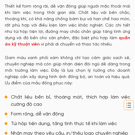
Thiết kế form rộng rãi, dễ vận động giúp người mặc thoải mái
khi làm việc trong thời gian dài. Chất liệu vải bền chắc,
thoáng khí, có khả năng chống bám bụi và hạn chế hao mòn,
rất phù hợp với điều kiện làm việc khắc nghiệt. Các chi tiết
như túi hộp tiện lợi, đường may chắc chắn giúp tăng tính ứng
dụng và độ bền cho sản phẩm, đặc biệt phù hợp làm
quần
áo kỹ thuật viên
vì phải di chuyển và thao tác nhiều.
Gam màu xanh phối xám không chỉ tạo cảm giác sạch sẽ,
chuyên nghiệp mà còn giúp nhận diện đội ngũ dễ dàng trong
môi trường làm việc. Đây là lựa chọn lý tưởng cho doanh
nghiệp cần xây dựng hình ảnh đồng bộ, an toàn và hiệu quả.
Ưu điểm của mẫu đồng phục này:
Chất liệu bền bỉ, thoáng mát, thích hợp làm việc
cường độ cao
Form rộng, dễ vận động
Túi hộp tiện dụng, tăng tính thực tế khi làm việc
Nhận may theo yêu cầu, in/thêu logo chuyên nghiệp