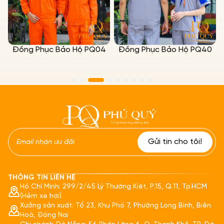
Đồng Phục Bảo Hộ PQ04
Đồng Phục Bảo Hộ PQ40
THÔNG TIN LIÊN HỆ
Hồ Chí Minh: 299/2/45 Lý Thường Kiệt, P.15, Q.11, Tp.HCM
(Hẻm xe hơi)
Xưởng sản xuất: Tổ 23, Khu Phố 7, Phường Long Bình, Biên
Hoà, Đồng Nai