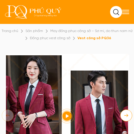
Tìm kiếm
Trang chủ
Sản phẩm
May đồng phục công sở – Sơ mi, áo thun nam nữ
Đồng phục vest công sở
Vest công sở PQ36