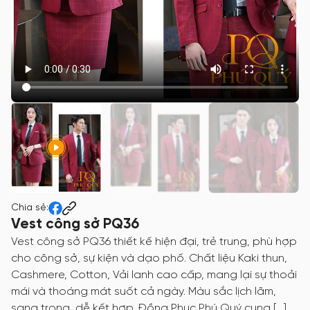
Chia sẻ:
Vest công sở PQ36
Vest công sở PQ36 thiết kế hiện đại, trẻ trung, phù hợp
cho công sở, sự kiện và dạo phố. Chất liệu Kaki thun,
Cashmere, Cotton, Vải lanh cao cấp, mang lại sự thoải
mái và thoáng mát suốt cả ngày. Màu sắc lịch lãm,
sang trọng, dễ kết hợp. Đồng Phục Phú Quý cung […]