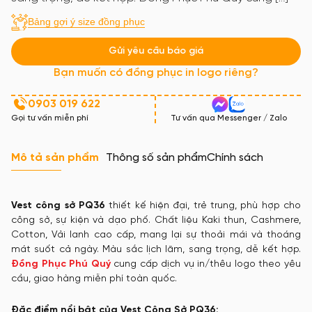
Bảng gợi ý size đồng phục
Gửi yêu cầu báo giá
Bạn muốn có đồng phục in logo riêng?
0903 019 622
Gọi tư vấn miễn phí
Tư vấn qua Messenger / Zalo
Mô tả sản phẩm
Thông số sản phẩm
Chính sách
Vest công sở PQ36
thiết kế hiện đại, trẻ trung, phù hợp cho
công sở, sự kiện và dạo phố. Chất liệu Kaki thun, Cashmere,
Cotton, Vải lanh cao cấp, mang lại sự thoải mái và thoáng
mát suốt cả ngày. Màu sắc lịch lãm, sang trọng, dễ kết hợp.
Đồng Phục Phú Quý
cung cấp dịch vụ in/thêu logo theo yêu
cầu, giao hàng miễn phí toàn quốc.
Đặc điểm nổi bật của Vest Công Sở PQ36: