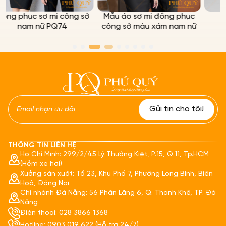
ông sở
Mẫu áo sơ mi đồng phục
Quần tây nữ PQ36
công sở màu xám nam nữ
THÔNG TIN LIÊN HỆ
Hồ Chí Minh: 299/2/45 Lý Thường Kiệt, P.15, Q.11, Tp.HCM
(Hẻm xe hơi)
Xưởng sản xuất: Tổ 23, Khu Phố 7, Phường Long Bình, Biên
Hoà, Đồng Nai
Chi nhánh Đà Nẵng: 56 Phần Lăng 6, Q. Thanh Khê, TP. Đà
Nẵng
Điện thoại: 028 3866 1368
Hotline: 0903 019 622 (Hỗ trợ 24/7)