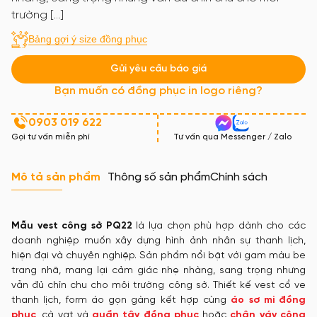
trường […]
Bảng gợi ý size đồng phục
Gửi yêu cầu báo giá
Bạn muốn có đồng phục in logo riêng?
0903 019 622
Gọi tư vấn miễn phí
Tư vấn qua Messenger / Zalo
Mô tả sản phẩm
Thông số sản phẩm
Chính sách
Mẫu vest công sở PQ22
là lựa chọn phù hợp dành cho các
doanh nghiệp muốn xây dựng hình ảnh nhân sự thanh lịch,
hiện đại và chuyên nghiệp. Sản phẩm nổi bật với gam màu be
trang nhã, mang lại cảm giác nhẹ nhàng, sang trọng nhưng
vẫn đủ chỉn chu cho môi trường công sở. Thiết kế vest cổ ve
thanh lịch, form áo gọn gàng kết hợp cùng
áo sơ mi đồng
phục
, cà vạt và
quần tây đồng phục
hoặc
chân váy công