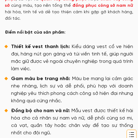
sở
cùng màu, tạo nên tổng thể
đồng phục công sở nam nữ
hài hòa, tinh tế và dễ tạo thiện cảm khi gặp gỡ khách hàng,
đối tác.
Điểm nổi bật của sản phẩm:
Thiết kế vest thanh lịch:
Kiểu dáng vest cổ ve hiện
đại, hàng nút gọn gàng và túi viền tinh tế, giúp người
mặc giữ được vẻ ngoài chuyên nghiệp trong quá trình
làm việc.
Gam màu be trang nhã:
Màu be mang lại cảm giác
nhẹ nhàng, lịch sự và dễ phối, phù hợp với doanh
nghiệp yêu thích phong cách công sở hiện đại nhưng
không quá cứng nhắc.
Đồng bộ cho nam và nữ:
Mẫu vest được thiết kế hài
hòa cho cả nhân sự nam và nữ, dễ phối cùng sơ mi,
cà vạt, quần tây hoặc chân váy để tạo sự thống
nhất cho đội ngũ.