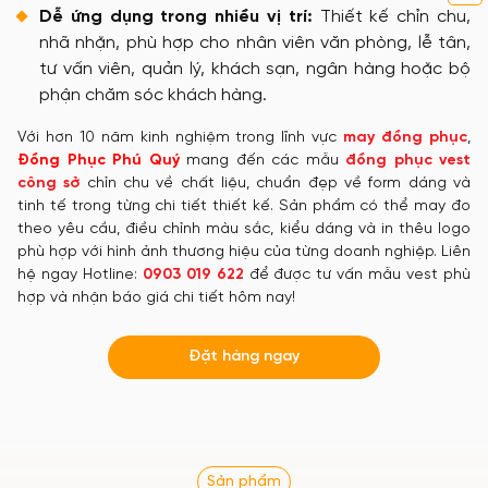
Dễ ứng dụng trong nhiều vị trí:
Thiết kế chỉn chu,
nhã nhặn, phù hợp cho nhân viên văn phòng, lễ tân,
tư vấn viên, quản lý, khách sạn, ngân hàng hoặc bộ
phận chăm sóc khách hàng.
Với hơn 10 năm kinh nghiệm trong lĩnh vực
may đồng phục
,
Đồng Phục Phú Quý
mang đến các mẫu
đồng phục vest
công sở
chỉn chu về chất liệu, chuẩn đẹp về form dáng và
tinh tế trong từng chi tiết thiết kế. Sản phẩm có thể may đo
theo yêu cầu, điều chỉnh màu sắc, kiểu dáng và in thêu logo
phù hợp với hình ảnh thương hiệu của từng doanh nghiệp. Liên
hệ ngay Hotline:
0903 019 622
để được tư vấn mẫu vest phù
hợp và nhận báo giá chi tiết hôm nay!
Đặt hàng ngay
Sản phẩm