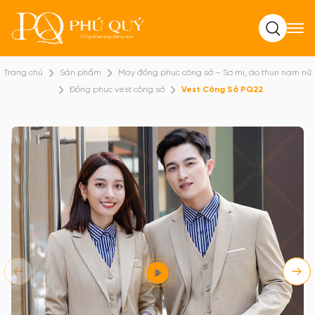
Tìm kiếm
Trang chủ
Sản phẩm
May đồng phục công sở – Sơ mi, áo thun nam nữ
Đồng phục vest công sở
Vest Công Sở PQ22