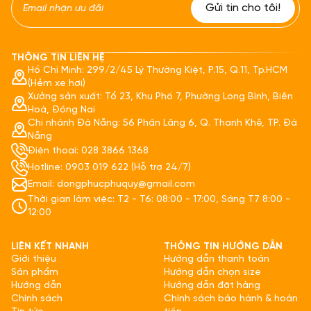
THÔNG TIN LIÊN HỆ
Hồ Chí Minh: 299/2/45 Lý Thường Kiệt, P.15, Q.11, Tp.HCM
(Hẻm xe hơi)
Xưởng sản xuất: Tổ 23, Khu Phố 7, Phường Long Bình, Biên
Hoà, Đồng Nai
Chi nhánh Đà Nẵng: 56 Phần Lăng 6, Q. Thanh Khê, TP. Đà
Nẵng
Điện thoại: 028 3866 1368
Hotline: 0903 019 622 (Hỗ trợ 24/7)
Email: dongphucphuquy@gmail.com
Thời gian làm việc: T2 - T6: 08:00 - 17:00, Sáng T7 8:00 -
12:00
LIÊN KẾT NHANH
THÔNG TIN HƯỚNG DẪN
Giới thiệu
Hướng dẫn thanh toán
Sản phẩm
Hướng dẫn chọn size
Hướng dẫn
Hướng dẫn đặt hàng
Chính sách
Chính sách bảo hành & hoàn