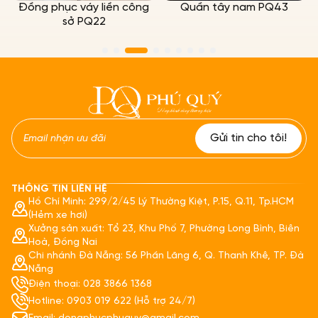
Đồng phục váy liền công
Quần tây nam PQ43
sở PQ22
THÔNG TIN LIÊN HỆ
Hồ Chí Minh: 299/2/45 Lý Thường Kiệt, P.15, Q.11, Tp.HCM
(Hẻm xe hơi)
Xưởng sản xuất: Tổ 23, Khu Phố 7, Phường Long Bình, Biên
Hoà, Đồng Nai
Chi nhánh Đà Nẵng: 56 Phần Lăng 6, Q. Thanh Khê, TP. Đà
Nẵng
Điện thoại: 028 3866 1368
Hotline: 0903 019 622 (Hỗ trợ 24/7)