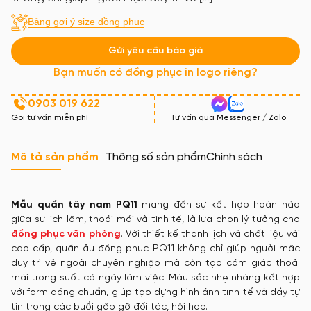
Bảng gợi ý size đồng phục
Gửi yêu cầu báo giá
Bạn muốn có đồng phục in logo riêng?
0903 019 622
Gọi tư vấn miễn phí
Tư vấn qua Messenger / Zalo
Mô tả sản phẩm
Thông số sản phẩm
Chính sách
Mẫu quần tây nam PQ11
mang đến sự kết hợp hoàn hảo
giữa sự lịch lãm, thoải mái và tinh tế, là lựa chọn lý tưởng cho
đồng phục văn phòng
. Với thiết kế thanh lịch và chất liệu vải
cao cấp, quần âu đồng phục PQ11 không chỉ giúp người mặc
duy trì vẻ ngoài chuyên nghiệp mà còn tạo cảm giác thoải
mái trong suốt cả ngày làm việc. Màu sắc nhẹ nhàng kết hợp
với form dáng chuẩn, giúp tạo dựng hình ảnh tinh tế và đầy tự
tin trong các buổi gặp gỡ đối tác, hội họp.