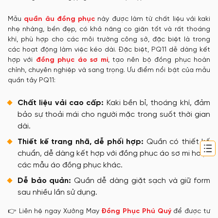
Mẫu
quần âu đồng phục
này được làm từ chất liệu vải kaki
nhẹ nhàng, bền đẹp, có khả năng co giãn tốt và rất thoáng
khí, phù hợp cho các môi trường công sở, đặc biệt là trong
các hoạt động làm việc kéo dài. Đặc biệt, PQ11 dễ dàng kết
hợp với
đồng phục áo sơ mi
, tạo nên bộ đồng phục hoàn
chỉnh, chuyên nghiệp và sang trọng. Ưu điểm nổi bật của mẫu
quần tây PQ11:
Chất liệu vải cao cấp:
Kaki bền bỉ, thoáng khí, đảm
bảo sự thoải mái cho người mặc trong suốt thời gian
dài.
Thiết kế trang nhã, dễ phối hợp:
Quần có thiết kế
chuẩn, dễ dàng kết hợp với đồng phục áo sơ mi hoặc
các mẫu áo đồng phục khác.
Dễ bảo quản:
Quần dễ dàng giặt sạch và giữ form
sau nhiều lần sử dụng.
👉 Liên hệ ngay Xưởng May
Đồng Phục Phú Quý
để được tư