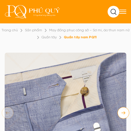
Tìm kiếm
Trang chủ
Sản phẩm
May đồng phục công sở – Sơ mi, áo thun nam nữ
Quần tây
Quần tây nam PQ11