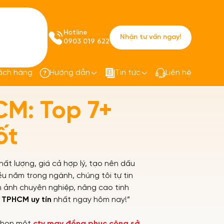
Hotline
Nhận tư vấn ngay!
0903 019 622
ách hàng
Hướng dẫn
Tin tức
Liên hệ
7+ Công Ty Uy Tín, Giá Tốt
M: Top 7+
ốt
t lượng, giá cả hợp lý, tạo nên dấu
u năm trong ngành, chúng tôi tự tin
 ảnh chuyên nghiệp, nâng cao tinh
 TPHCM uy tín
nhất ngay hôm nay!”
 chọn một
cty may đồng phục công sở