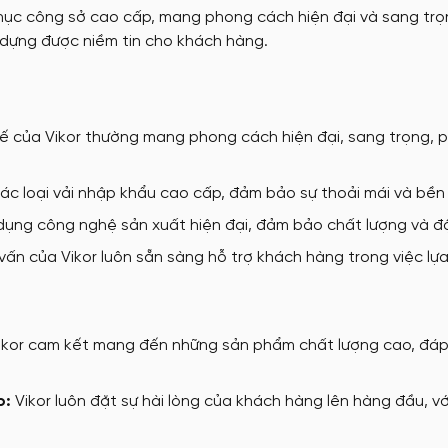
ục công sở cao cấp, mang phong cách hiện đại và sang trọn
o dựng được niềm tin cho khách hàng.
 của Vikor thường mang phong cách hiện đại, sang trọng, ph
các loại vải nhập khẩu cao cấp, đảm bảo sự thoải mái và bề
ụng công nghệ sản xuất hiện đại, đảm bảo chất lượng và đ
vấn của Vikor luôn sẵn sàng hỗ trợ khách hàng trong việc lự
ikor cam kết mang đến những sản phẩm chất lượng cao, đáp
p:
Vikor luôn đặt sự hài lòng của khách hàng lên hàng đầu, vớ