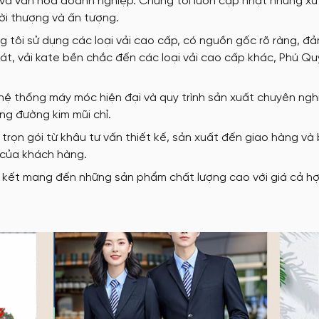
và văn hóa doanh nghiệp. Chúng tôi luôn cập nhật những xu
ời thượng và ấn tượng.
 tôi sử dụng các loại vải cao cấp, có nguồn gốc rõ ràng, đ
át, vải kate bền chắc đến các loại vải cao cấp khác, Phú Q
hệ thống máy móc hiện đại và quy trình sản xuất chuyên ngh
ng đường kim mũi chỉ.
trọn gói từ khâu tư vấn thiết kế, sản xuất đến giao hàng và
 của khách hàng.
kết mang đến những sản phẩm chất lượng cao với giá cả hợp