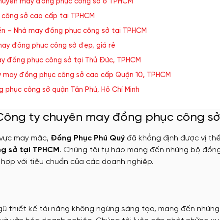
chuyên may đồng phục công sở ở TPHCM
tặng
c công sở cao cấp tại TPHCM
Nón đồng phục
iến – Nhà may đồng phục công sở tại TPHCM
may đồng phục công sở đẹp, giá rẻ
May Ba Lô
y đồng phục công sở tại Thủ Đức, TPHCM
y may đồng phục công sở cao cấp Quận 10, TPHCM
 phục công sở quận Tân Phú, Hồ Chí Minh
 Công ty chuyên may đồng phục công s
h vực may mặc,
Đồng Phục Phú Quý
đã khẳng định được vị thế
g sở tại TPHCM
. Chúng tôi tự hào mang đến những bộ đồng
hợp với tiêu chuẩn của các doanh nghiệp.
:
gũ thiết kế tài năng không ngừng sáng tạo, mang đến nhữn