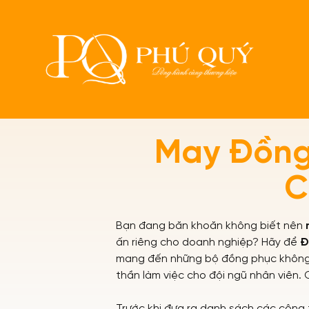
Trang chủ
Tin tức
C
May Đồng
C
Bạn đang băn khoăn không biết nên
ấn riêng cho doanh nghiệp? Hãy để
Đ
mang đến những bộ đồng phục không c
thần làm việc cho đội ngũ nhân viên
Trước khi đưa ra danh sách các công t