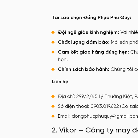
Tại sao chọn Đồng Phục Phú Quý:
Đội ngũ giàu kinh nghiệm:
Với nhi
Chất lượng đảm bảo:
Mỗi sản phẩ
Cam kết giao hàng đúng hẹn:
Chú
hẹn.
Chính sách bảo hành:
Chúng tôi c
Liên hệ
:
Địa chỉ: 299/2/45 Lý Thường Kiệt, P.
Số điện thoại: 0903.019.622 (Có zal
Email: dongphucphuquy@gmail.co
2. Vikor – Công ty may 