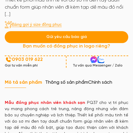
Thiết kế phối màu tinh tế với áo sơ mi đen tay daufi
chuẩn form giúp nhân viên đi kèm tạp dề màu đỏ nổi
[…]
Bảng gợi ý size đồng phục
Gửi yêu cầu báo giá
Bạn muốn có đồng phục in logo riêng?
0903 019 622
Gọi tư vấn miễn phí
Tư vấn qua Messenger / Zalo
Mô tả sản phẩm
Thông số sản phẩm
Chính sách
Mẫu đồng phục nhân viên khách sạn
PQ37 cho vị trí phục
vụ mang phong cách trẻ trung, năng động nhưng vẫn đảm
bảo sự chuyên nghiệp và lịch thiệp. Thiết kế phối màu tinh tế
với áo sơ mi đen tay daufi chuẩn form giúp nhân viên đi kèm
tạp dề màu đỏ nổi bật, giúp tạo được thiện cảm với khách