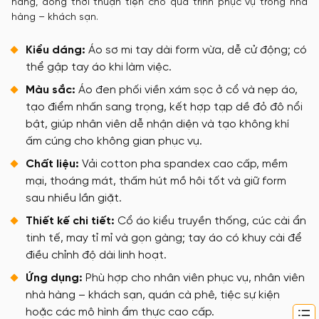
hàng, đồng thời thuận tiện cho quá trình phục vụ trong nhà
hàng – khách sạn.
Kiểu dáng:
Áo sơ mi tay dài form vừa, dễ cử động; có
thể gập tay áo khi làm việc.
Màu sắc:
Áo đen phối viền xám sọc ở cổ và nẹp áo,
tạo điểm nhấn sang trọng, kết hợp tạp dề đỏ đô nổi
bật, giúp nhân viên dễ nhận diện và tạo không khí
ấm cúng cho không gian phục vụ.
Chất liệu:
Vải cotton pha spandex cao cấp, mềm
mại, thoáng mát, thấm hút mồ hôi tốt và giữ form
sau nhiều lần giặt.
Thiết kế chi tiết:
Cổ áo kiểu truyền thống, cúc cài ẩn
tinh tế, may tỉ mỉ và gọn gàng; tay áo có khuy cài để
điều chỉnh độ dài linh hoạt.
Ứng dụng:
Phù hợp cho nhân viên phục vụ, nhân viên
nhà hàng – khách sạn, quán cà phê, tiệc sự kiện
hoặc các mô hình ẩm thực cao cấp.