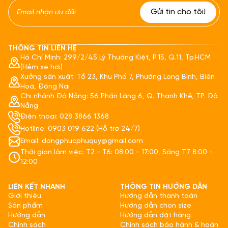
THÔNG TIN LIÊN HỆ
Hồ Chí Minh: 299/2/45 Lý Thường Kiệt, P.15, Q.11, Tp.HCM
(Hẻm xe hơi)
Xưởng sản xuất: Tổ 23, Khu Phố 7, Phường Long Bình, Biên
Hoà, Đồng Nai
Chi nhánh Đà Nẵng: 56 Phần Lăng 6, Q. Thanh Khê, TP. Đà
Nẵng
Điện thoại: 028 3866 1368
Hotline: 0903 019 622 (Hỗ trợ 24/7)
Email: dongphucphuquy@gmail.com
Thời gian làm việc: T2 - T6: 08:00 - 17:00, Sáng T7 8:00 -
12:00
LIÊN KẾT NHANH
THÔNG TIN HƯỚNG DẪN
Giới thiệu
Hướng dẫn thanh toán
Sản phẩm
Hướng dẫn chọn size
Hướng dẫn
Hướng dẫn đặt hàng
Chính sách
Chính sách bảo hành & hoàn