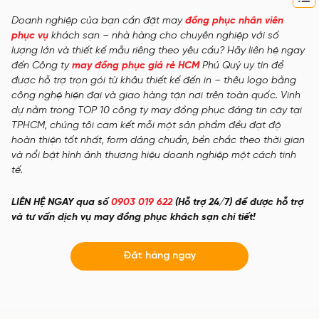
Doanh nghiệp của bạn cần đặt may
đồng phục nhân viên
phục vụ
khách sạn – nhà hàng cho chuyên nghiệp với số
lượng lớn và thiết kế mẫu riêng theo yêu cầu? Hãy liên hệ ngay
đến Công ty
may đồng phục giá rẻ HCM
Phú Quý uy tín để
được hỗ trợ trọn gói từ khâu thiết kế đến in – thêu logo bằng
công nghệ hiện đại và giao hàng tận nơi trên toàn quốc. Vinh
dự nằm trong TOP 10 công ty may đồng phục đáng tin cậy tại
TPHCM, chúng tôi cam kết mỗi một sản phẩm đều đạt độ
hoàn thiện tốt nhất, form dáng chuẩn, bền chắc theo thời gian
và nổi bật hình ảnh thương hiệu doanh nghiệp một cách tinh
tế.
LIÊN HỆ NGAY qua số
0903 019 622
(Hỗ trợ 24/7) để được hỗ trợ
và tư vấn dịch vụ may đồng phục khách sạn chi tiết!
Đặt hàng ngay