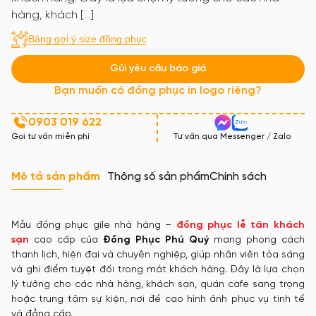
hàng, khách […]
Bảng gợi ý size đồng phục
Gửi yêu cầu báo giá
Bạn muốn có đồng phục in logo riêng?
0903 019 622
Gọi tư vấn miễn phí
Tư vấn qua Messenger / Zalo
Mô tả sản phẩm
Thông số sản phẩm
Chính sách
Mẫu đồng phục gile nhà hàng –
đồng phục lễ tân khách
sạn
cao cấp của
Đồng Phục Phú Quý
mang phong cách
thanh lịch, hiện đại và chuyên nghiệp, giúp nhân viên tỏa sáng
và ghi điểm tuyệt đối trong mắt khách hàng. Đây là lựa chọn
lý tưởng cho các nhà hàng, khách sạn, quán cafe sang trọng
hoặc trung tâm sự kiện, nơi đề cao hình ảnh phục vụ tinh tế
và đẳng cấp.