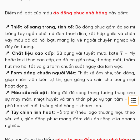
Điểm nổi bật của mẫu
áo đồng phục nhà hàng
này gồm:
📍 Thiết kế sang trọng, tinh tế:
Bộ đồng phục gồm áo sơ mi
trắng tay ngắn phối nơ đen thanh lịch, kết hợp ghile và chân
váy màu đỏ đô nổi bật, mang lại vẻ ngoài chuyên nghiệp và
đầy ấn tượng.
📍 Chất liệu cao cấp:
Sử dụng vải tuyết mưa, kate Ý – Mỹ
hoặc kaki thun cao cấp, có độ co giãn nhẹ, thoáng mát, thấm
hút mồ hôi tốt và giữ form chuẩn suốt ngày dài làm việc.
📍 Form dáng chuẩn người Việt:
Thiết kế ôm nhẹ, tôn dáng,
giúp nhân viên luôn tự tin, gọn gàng và chỉn chu trong mọi
hoạt động.
📍 Màu sắc nổi bật:
Tông đỏ đô sang trọng tượng trưng cho
sự may mắn, nhiệt huyết và tinh thần phục vụ tận tâm – rất
phù hợp với môi trường nhà hàng – khách sạn.
📍 Tùy chỉnh linh hoạt:
Hỗ trợ in/thêu logo thương hiệu theo
yêu cầu, giúp đồng phục mang đậm dấu ấn riêng của doanh
nghiệp.
Nếu bạn đang tìm kiếm
công ty may đồng phục nhà hàng
–