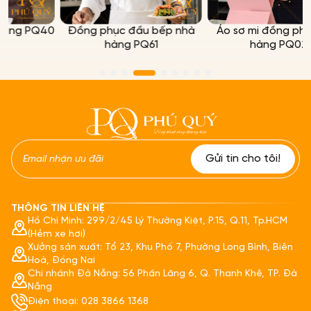
Q40
Đồng phục đầu bếp nhà
Áo sơ mi đồng phục nhà
hàng PQ61
hàng PQ02
THÔNG TIN LIÊN HỆ
Hồ Chí Minh: 299/2/45 Lý Thường Kiệt, P.15, Q.11, Tp.HCM
(Hẻm xe hơi)
Xưởng sản xuất: Tổ 23, Khu Phố 7, Phường Long Bình, Biên
Hoà, Đồng Nai
Chi nhánh Đà Nẵng: 56 Phần Lăng 6, Q. Thanh Khê, TP. Đà
Nẵng
Điện thoại: 028 3866 1368