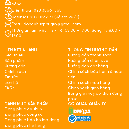
Nẵng
Điện thoại: 028 3866 1368
Hotline: 0903 019 622 (Hỗ trợ 24/7)
Email: dongphucphuquy@gmail.com
Thời gian làm việc: T2 - T6: 08:00 - 17:00, Sáng T7 8:00 -
12:00
LIÊN KẾT NHANH
THÔNG TIN HƯỚNG DẪN
Giới thiệu
Hướng dẫn thanh toán
Sản phẩm
Hướng dẫn chọn size
Hướng dẫn
Hướng dẫn đặt hàng
Chính sách
Chính sách bảo hành & hoàn
Tin tức
tiền
Liên hệ
Chính sách mua hàng
FAQs
Chính sách giao hàng
Bảng giá may áo thun đồng
phục
DANH MỤC SẢN PHẨM
CƠ QUAN QUẢN LÝ
Đồng phục áo thun
Đồng phục công sở
Đồng phục bảo hộ lao động
Đồng phục nhà hàng