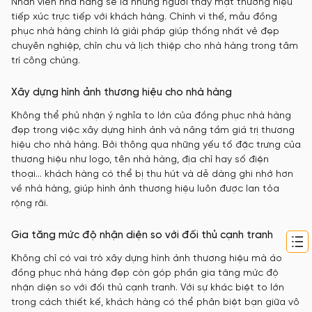
Nhân viên nhà hàng sẽ là những người thay mặt thương hiệu
tiếp xúc trực tiếp với khách hàng. Chính vì thế, mẫu đồng
phục nhà hàng chính là giải pháp giúp thống nhất vẻ đẹp
chuyên nghiệp, chỉn chu và lịch thiệp cho nhà hàng trong tâm
trí công chúng.
Xây dựng hình ảnh thương hiệu cho nhà hàng
Không thể phủ nhận ý nghĩa to lớn của đồng phục nhà hàng
đẹp trong việc xây dựng hình ảnh và nâng tầm giá trị thương
hiệu cho nhà hàng. Bởi thông qua những yếu tố đặc trưng của
thương hiệu như logo, tên nhà hàng, địa chỉ hay số điện
thoại… khách hàng có thể bị thu hút và dễ dàng ghi nhớ hơn
về nhà hàng, giúp hình ảnh thương hiệu luôn được lan tỏa
rộng rãi.
Gia tăng mức độ nhận diện so với đối thủ cạnh tranh
Không chỉ có vai trò xây dựng hình ảnh thương hiệu mà áo
đồng phục nhà hàng đẹp còn góp phần gia tăng mức độ
nhận diện so với đối thủ cạnh tranh. Với sự khác biệt to lớn
trong cách thiết kế, khách hàng có thể phân biệt bạn giữa vô