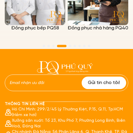
Đồng phục bếp PQ58
Đồng phục nhà hàng PQ40
THÔNG TIN LIÊN HỆ
Hồ Chí Minh: 299/2/45 Lý Thường Kiệt, P.15, Q.11, Tp.HCM
(Hẻm xe hơi)
Xưởng sản xuất: Tổ 23, Khu Phố 7, Phường Long Bình, Biên
Hoà, Đồng Nai
Chi nhánh Đà Nẵng: 56 Phần Lăng 6, Q. Thanh Khê, TP. Đà