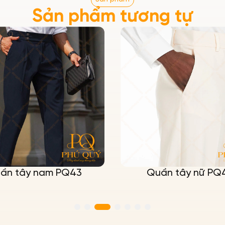
Sản phẩm tương tự
ần tây nam PQ43
Quần tây nữ PQ