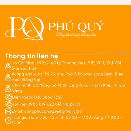
Thông tin liên hệ
Hồ Chí Minh: 299/2/45 Lý Thường Kiệt, P.15, Q.11, Tp.HCM
(Hẻm xe hơi)
Xưởng sản xuất: Tổ 23, Khu Phố 7, Phường Long Bình, Biên
Hoà, Đồng Nai
Chi nhánh Đà Nẵng: 56 Phần Lăng 6, Q. Thanh Khê, TP. Đà
Nẵng
Điện thoại: 028 3866 1368
Hotline: 0903 019 622 (Hỗ trợ 24/7)
Email: dongphucphuquy@gmail.com
Thời gian làm việc: T2 - T6: 08:00 - 17:00, Sáng T7 8:00 -
12:00