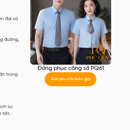
ện đại và
ng đường,
Đồng phục công sở PQ61
hân trong
Gửi yêu cầu báo giá
ịch sự
 tất.