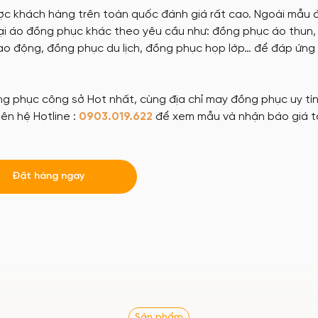
ược khách hàng trên toàn quốc đánh giá rất cao. Ngoài mẫu 
ại áo đồng phục khác theo yêu cầu như: đồng phục áo thun
o động, đồng phục du lịch, đồng phục họp lớp… để đáp ứng 
 phục công sở Hot nhất, cùng địa chỉ may đồng phục uy tín,
ên hệ Hotline :
0903.019.622
để xem mẫu và nhận báo giá t
Đặt hàng ngay
Sản phẩm