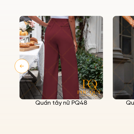
Quần tây nữ PQ48
Qu