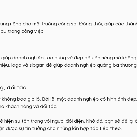
ưng riêng cho môi trường công sở. Đồng thời, giúp các thành
au trong công việc.
ắc giúp doanh nghiệp tạo dựng vẻ đẹp dấu ấn riêng mà không 
g hiệu, logo và slogan để giúp doanh nghiệp quảng bá thương
g, đối tác
 không bao giờ lỗ. Bởi lẽ, một doanh nghiệp có hình ảnh đẹp,
o khách hàng và đối tác.
 hiện sự tôn trọng với người đối diện. Nhờ đó, bạn sẽ để lại
 được sự tin tưởng cho những lần hợp tác tiếp theo.