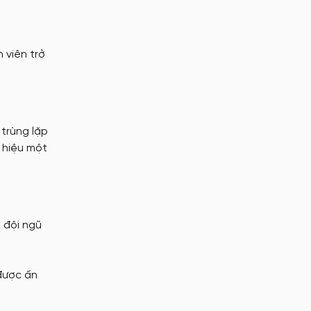
 viên trở
trùng lặp
 hiệu một
 đội ngũ
 được ấn