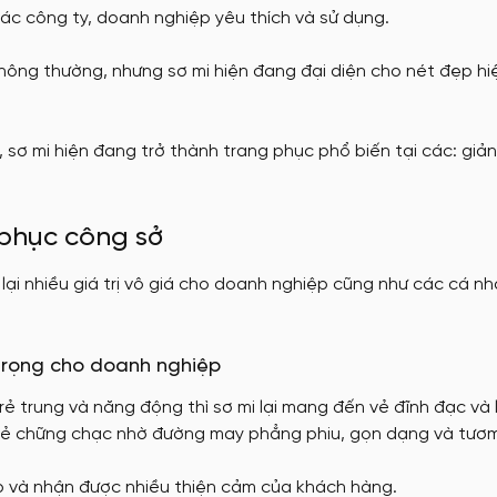
c công ty, doanh nghiệp yêu thích và sử dụng.
tặng
Nón đồng phục
hông thường, nhưng sơ mi hiện đang đại diện cho nét đẹp hi
May Ba Lô
, sơ mi hiện đang trở thành trang phục phổ biến tại các: giả
 phục công sở
ại nhiều giá trị vô giá cho doanh nghiệp cũng như các cá n
 trọng cho doanh nghiệp
 trung và năng động thì sơ mi lại mang đến vẻ đĩnh đạc và l
 vẻ chững chạc nhờ đường may phẳng phiu, gọn dạng và tươm
 và nhận được nhiều thiện cảm của khách hàng.