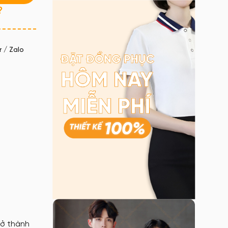
?
 / Zalo
rở thành