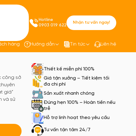
Hotline
Nhận tư vấn ngay!
0903 019 622
ách hàng
Hướng dẫn
Tin tức
Liên hệ
ục công sở
Đồng phục công sở PQ61
Thiết kế miễn phí 100%
c công sở
Giá tận xưởng – Tiết kiệm tối
đa chi phí
 chuyên
t giá”
Sản xuất nhanh chóng
h và sử
Đúng hẹn 100% – Hoàn tiền nếu
trễ
Hỗ trợ linh hoạt theo yêu cầu
Tư vấn tận tâm 24/7