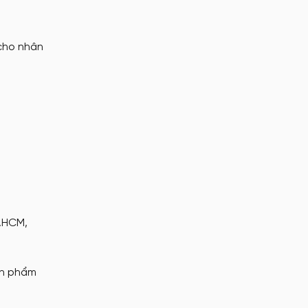
 cho nhân
P.HCM,
ản phẩm