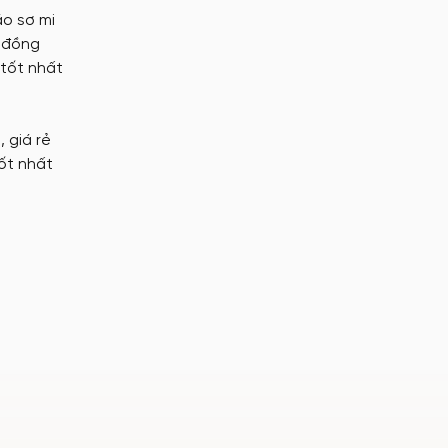
áo sơ mi
, đồng
tốt nhất
 giá rẻ
ốt nhất