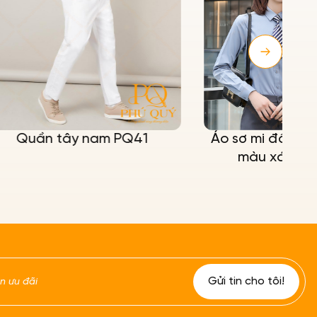
Q41
Áo sơ mi đồng phục công sở
màu xám xanh PQ17