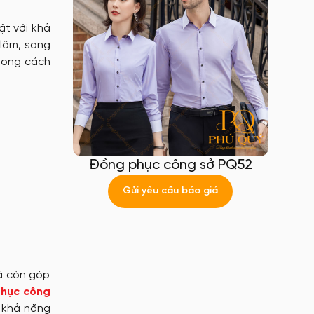
ật với khả
 lãm, sang
phong cách
Đồng phục công sở PQ52
Gửi yêu cầu báo giá
mà còn góp
hục công
à khả năng