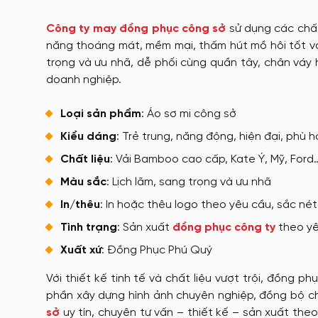
Công ty may đồng phục công sở
sử dụng các chất
năng thoáng mát, mềm mại, thấm hút mồ hôi tốt và
trọng và ưu nhã, dễ phối cùng quần tây, chân váy
doanh nghiệp.
Loại sản phẩm
: Áo sơ mi công sở
Kiểu dáng
: Trẻ trung, năng động, hiện đại, phù h
Chất liệu
: Vải Bamboo cao cấp, Kate Ý, Mỹ, For
Màu sắc
: Lịch lãm, sang trọng và ưu nhã
In/thêu
: In hoặc thêu logo theo yêu cầu, sắc né
Tình trạng
: Sản xuất
đồng phục công ty
theo yê
Xuất xứ
: Đồng Phục Phú Quý
Với thiết kế tinh tế và chất liệu vượt trội, đồng 
phần xây dựng hình ảnh chuyên nghiệp, đồng bộ 
sở
uy tín, chuyên tư vấn – thiết kế – sản xuất th