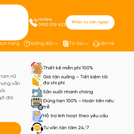
Hotline
Nhận tư vấn ngay!
0903 019 622
ách hàng
Hướng dẫn
Tin tức
Liên hệ
ục công sở
Đồng phục công sở PQ52
Thiết kế miễn phí 100%
 nam nữ
Giá tận xưởng – Tiết kiệm tối
đa chi phí
nhưng vẫn
môi
Sản xuất nhanh chóng
gỡ đối
Đúng hẹn 100% – Hoàn tiền nếu
trễ
Hỗ trợ linh hoạt theo yêu cầu
Tư vấn tận tâm 24/7