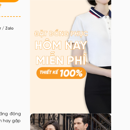
?
 / Zalo
năng động
ện hay gặp