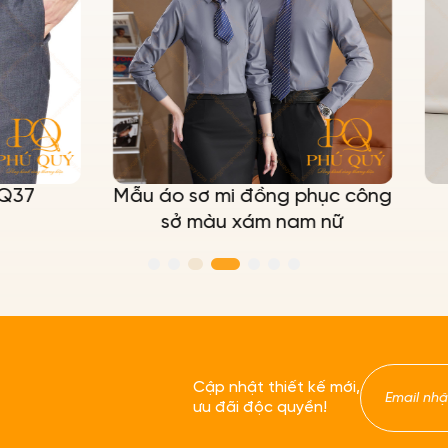
 sơ mi đồng phục công
Quần tây nam P
 màu xám nam nữ
Cập nhật thiết kế mới,
ưu đãi độc quyền!