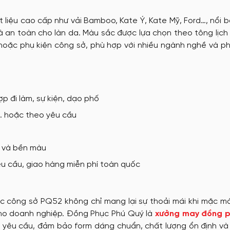
tặng
Nón đồng phục
 liệu cao cấp như vải Bamboo, Kate Ý, Kate Mỹ, Ford…, nổi b
 an toàn cho làn da. Màu sắc được lựa chọn theo tông lịch
 hoặc phụ kiện công sở, phù hợp với nhiều ngành nghề và 
May Ba Lô
ợp đi làm, sự kiện, dạo phố
d… hoặc theo yêu cầu
t và bền màu
u cầu, giao hàng miễn phí toàn quốc
phục công sở PQ52 không chỉ mang lại sự thoải mái khi mặc 
cho doanh nghiệp. Đồng Phục Phú Quý là
xưởng may đồng p
eo yêu cầu, đảm bảo form dáng chuẩn, chất lượng ổn định v