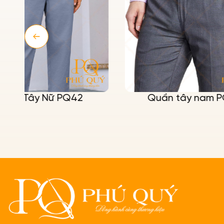
Quần tây nam PQ37
Mẫu áo
sở