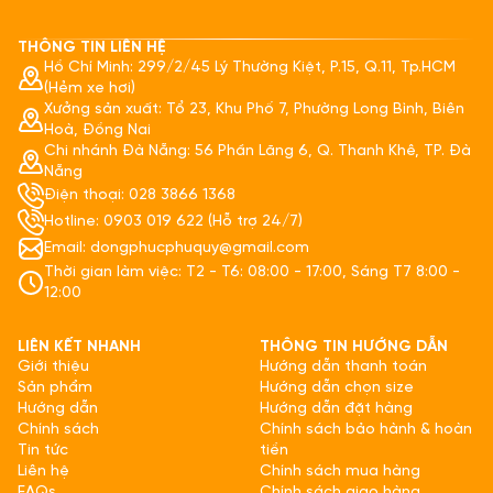
THÔNG TIN LIÊN HỆ
Hồ Chí Minh: 299/2/45 Lý Thường Kiệt, P.15, Q.11, Tp.HCM
(Hẻm xe hơi)
Xưởng sản xuất: Tổ 23, Khu Phố 7, Phường Long Bình, Biên
Hoà, Đồng Nai
Chi nhánh Đà Nẵng: 56 Phần Lăng 6, Q. Thanh Khê, TP. Đà
Nẵng
Điện thoại: 028 3866 1368
Hotline: 0903 019 622 (Hỗ trợ 24/7)
Email: dongphucphuquy@gmail.com
Thời gian làm việc: T2 - T6: 08:00 - 17:00, Sáng T7 8:00 -
12:00
LIÊN KẾT NHANH
THÔNG TIN HƯỚNG DẪN
Giới thiệu
Hướng dẫn thanh toán
Sản phẩm
Hướng dẫn chọn size
Hướng dẫn
Hướng dẫn đặt hàng
Chính sách
Chính sách bảo hành & hoàn
Tin tức
tiền
Liên hệ
Chính sách mua hàng
FAQs
Chính sách giao hàng