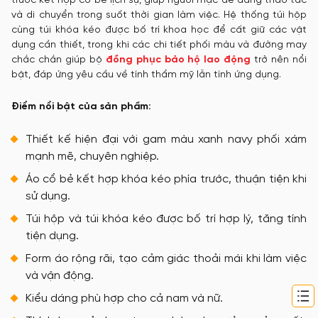
trước kết hợp cổ bẻ lịch sự, giúp người mặc dễ dàng thao tác
và di chuyển trong suốt thời gian làm việc. Hệ thống túi hộp
cùng túi khóa kéo được bố trí khoa học để cất giữ các vật
dụng cần thiết, trong khi các chi tiết phối màu và đường may
chắc chắn giúp bộ
đồng phục bảo hộ lao động
trở nên nổi
bật, đáp ứng yêu cầu về tính thẩm mỹ lẫn tính ứng dụng.
Điểm nổi bật của sản phẩm:
Thiết kế hiện đại với gam màu xanh navy phối xám
mạnh mẽ, chuyên nghiệp.
Áo cổ bẻ kết hợp khóa kéo phía trước, thuận tiện khi
sử dụng.
Túi hộp và túi khóa kéo được bố trí hợp lý, tăng tính
tiện dụng.
Form áo rộng rãi, tạo cảm giác thoải mái khi làm việc
và vận động.
Kiểu dáng phù hợp cho cả nam và nữ.