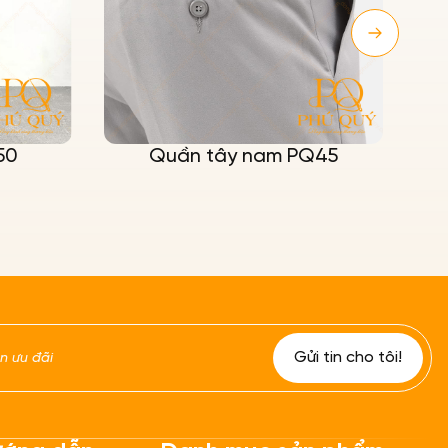
50
Quần tây nam PQ45
Áo