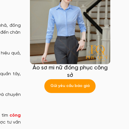
nhã, đồng
y đến chân
 hiệu quả,
Áo sơ mi nữ đồng phục công
quần tây,
sở
Gửi yêu cầu báo giá
và chuyên
g tìm
công
ợc tư vấn