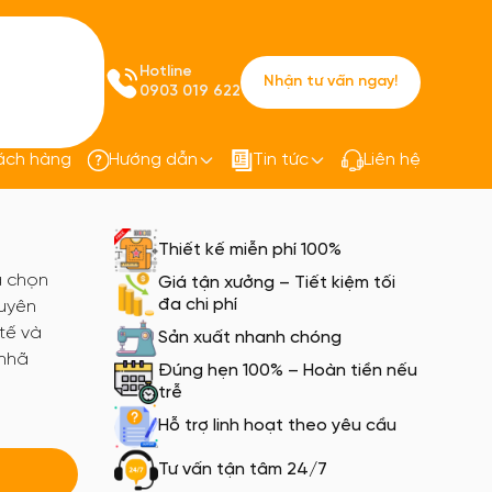
Hotline
Nhận tư vấn ngay!
0903 019 622
ách hàng
Hướng dẫn
Tin tức
Liên hệ
công sở
Áo sơ mi nữ đồng phục công sở
Thiết kế miễn phí 100%
a chọn
Giá tận xưởng – Tiết kiệm tối
đa chi phí
huyên
 tế và
Sản xuất nhanh chóng
 nhã
Đúng hẹn 100% – Hoàn tiền nếu
trễ
Hỗ trợ linh hoạt theo yêu cầu
Tư vấn tận tâm 24/7