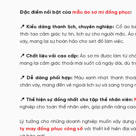
Đặc điểm nổi bật của
mẫu áo sơ mi đồng phục
:
📍 Kiểu dáng thanh lịch, chuyên nghiệp:
Cổ áo bẻ 
thời tạo cảm giác tự tin, lịch sự cho người mặc. Á
váy, mang lại sự hoàn hảo cho set đồ làm việc.
📍 Chất liệu vải cao cấp:
Áo sơ mi được làm từ chấ
mang lại cảm giác thoải mái suốt cả ngày dài, dù t
📍 Dễ dàng phối hợp:
Màu xanh nhạt thanh thoát
chân váy, mang đến vẻ ngoài lịch sự và sang trọng m
📍 Thể hiện sự đồng nhất cho tập thể nhân viên:
nghiệp cho toàn thể nhân viên, góp phần nâng cao g
Lý tưởng cho những doanh nghiệp muốn xây dựng m
ty may đồng phục công sở
với thiết kế hiện đại v