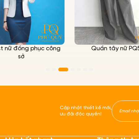
st nữ đồng phục công
Quần tây nữ PQ
sở
Cập nhật thiết kế mới,
ưu đãi độc quyền!