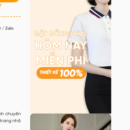
?
 / Zalo
nh chuyên
 trang nhã