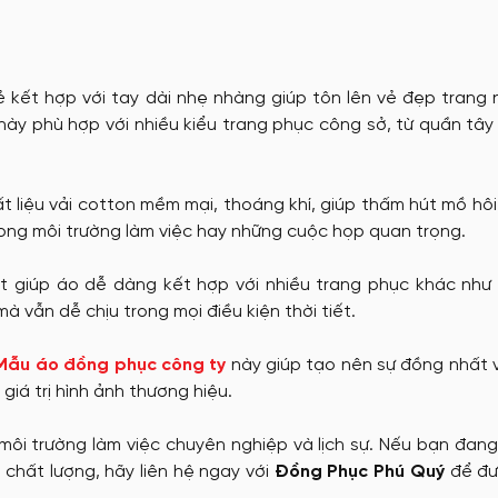
tặng
Nón đồng phục
kết hợp với tay dài nhẹ nhàng giúp tôn lên vẻ đẹp trang 
o này phù hợp với nhiều kiểu trang phục công sở, từ quần tâ
May Ba Lô
t liệu vải cotton mềm mại, thoáng khí, giúp thấm hút mồ hôi
rong môi trường làm việc hay những cuộc họp quan trọng.
 giúp áo dễ dàng kết hợp với nhiều trang phục khác như 
à vẫn dễ chịu trong mọi điều kiện thời tiết.
Mẫu áo đồng phục công ty
này giúp tạo nên sự đồng nhất 
iá trị hình ảnh thương hiệu.
ôi trường làm việc chuyên nghiệp và lịch sự. Nếu bạn đan
à chất lượng, hãy liên hệ ngay với
Đồng Phục Phú Quý
để đư