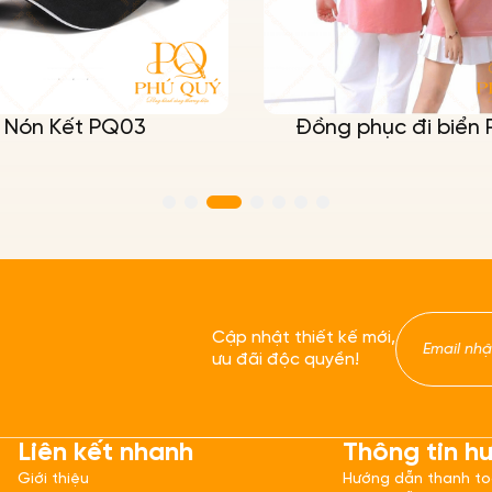
Nón Kết PQ03
Đồng phục đi biển
Cập nhật thiết kế mới,
ưu đãi độc quyền!
Liên kết nhanh
Thông tin h
Giới thiệu
Hướng dẫn thanh t