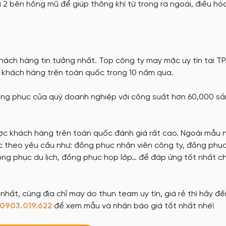
2 bên hông mũ để giúp thông khí từ trong ra ngoài, điều hò
hách hàng tin tưởng nhất. Top công ty may mặc uy tín tại T
 khách hàng trên toàn quốc trong 10 năm qua.
ồng phục của quý doanh nghiệp với công suất hơn 60,000 s
ược khách hàng trên toàn quốc đánh giá rất cao. Ngoài mẫu 
c theo yêu cầu như: đồng phục nhân viên công ty, đồng phụ
ng phục du lịch, đồng phục họp lớp… để đáp ứng tốt nhất c
ất, cùng địa chỉ may áo thun team uy tín, giá rẻ thì hãy đế
0903.019.622
để xem mẫu và nhận báo giá tốt nhất nhé!