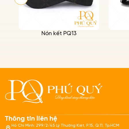
Nón kết PQ13
Thông tin liên hệ
Hồ Chí Minh: 299/2/45 Lý Thường Kiệt, P.15, Q.11, Tp.HCM