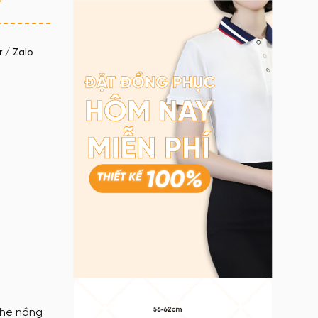
 / Zalo
 che nắng