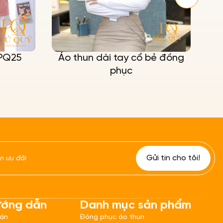
 PQ25
Áo thun dài tay cổ bẻ đồng
phục
ướng dẫn
Danh mục sản phẩm
oán
Đồng phục áo thun