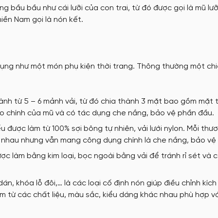
 bầu bầu như cái lưỡi của con trai, từ đó được gọi là mũ lưỡi
tặng
Nón đồng phục
miền Nam gọi là nón kết.
May Ba Lô
dụng như một món phụ kiện thời trang. Thông thường một ch
nh từ 5 – 6 mảnh vải, từ đó chia thành 3 mặt bao gồm mặt t
o chính của mũ và có tác dụng che nắng, bảo vệ phần đầu.
 được làm từ 100% sợi bông tự nhiên, vải lưới nylon. Mỗi thư
ác nhau nhưng vẫn mang công dụng chính là che nắng, bảo vệ
ợc làm bằng kim loại, bọc ngoài bằng vải để tránh rỉ sét và 
án, khóa lỗ đôi,… là các loại cố định nón giúp điều chỉnh kíc
àm từ các chất liệu, màu sắc, kiểu dáng khác nhau phù hợp v