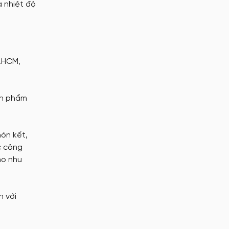
a nhiệt độ
P.HCM,
ản phẩm
nón kết,
c công
ho nhu
n với