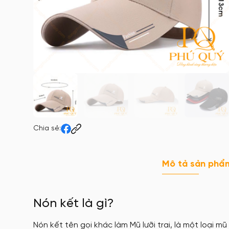
Chia sẻ:
Mô tả sản phẩ
Nón kết là gì?
Nón kết tên gọi khác làm Mũ lưỡi trai, là một loại m