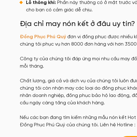
Lỗ thông khí:
Phần này thường có ở mặt trước và 
cho bạn có cảm giác dễ chịu.
Địa chỉ may nón kết ở đâu uy tín?
Đồng Phục Phú Quý
đơn vị đồng phục được nhiều k
chúng tôi phục vụ hơn 8000 đơn hàng với hơn 3500
Công ty của chúng tôi đáp ứng mọi nhu cầu may đ
mỗi tháng.
Chất lượng, giá cả và dịch vụ của chúng tôi luôn đ
chúng tôi còn nhận may các loại áo đồng phục khá
nhân doanh nghiệp, đồng phục bảo hộ lao động, đồ
cầu ngày càng tăng của khách hàng.
Nếu các bạn đang tìm kiếm những mẫu nón kết Hot nh
Đồng Phục Phú Quý của chúng tôi. Liên hệ Hotline :