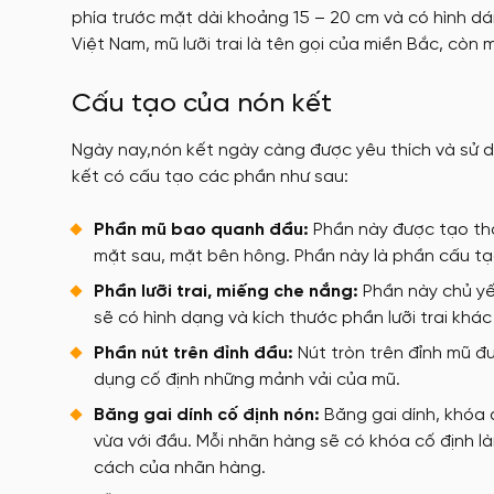
phía trước mặt dài khoảng 15 – 20 cm và có hình dáng
Việt Nam, mũ lưỡi trai là tên gọi của miền Bắc, còn 
Cấu tạo của nón kết
Ngày nay,nón kết ngày càng được yêu thích và sử 
kết có cấu tạo các phần như sau:
Phần mũ bao quanh đầu:
Phần này được tạo thà
mặt sau, mặt bên hông. Phần này là phần cấu tạ
Phần lưỡi trai, miếng che nắng:
Phần này chủ yếu
sẽ có hình dạng và kích thước phần lưỡi trai kh
Phần nút trên đỉnh đầu:
Nút tròn trên đỉnh mũ đư
dụng cố định những mảnh vải của mũ.
Băng gai dính cố định nón:
Băng gai dính, khóa d
vừa với đầu. Mỗi nhãn hàng sẽ có khóa cố định l
cách của nhãn hàng.