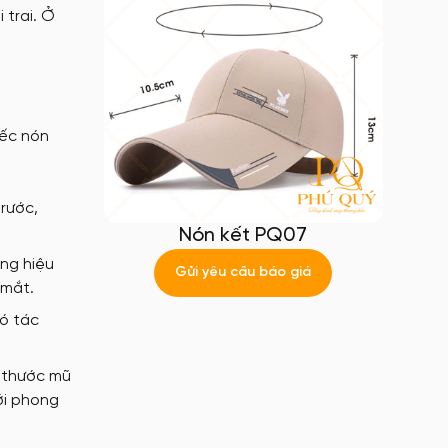
 trai. Ở
iếc nón
rước,
Nón kết PQ07
ơng hiệu
Gửi yêu cầu báo giá
 mắt.
có tác
h thước mũ
ới phong