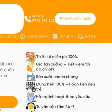
Hotline
Nhận tư vấn ngay!
0903 019 622
ách hàng
Hướng dẫn
Tin tức
Liên hệ
kết PQ07
Thiết kế miễn phí 100%
một loại
Giá tận xưởng – Tiết kiệm tối
đa chi phí
 có phần
hình
Sản xuất nhanh chóng
Đúng hẹn 100% – Hoàn tiền nếu
trễ
Hỗ trợ linh hoạt theo yêu cầu
Tư vấn tận tâm 24/7
?