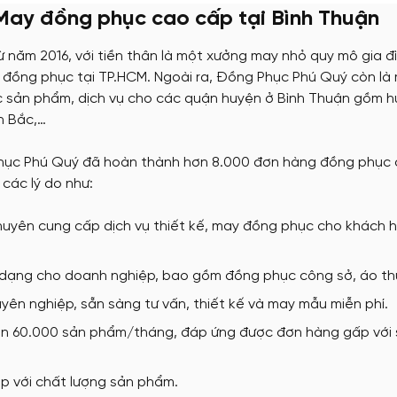
tặng
May đồng phục cao cấp tại Bình Thuận
Nón đồng phục
năm 2016, với tiền thân là một xưởng may nhỏ quy mô gia đ
may đồng phục tại TP.HCM. Ngoài ra, Đồng Phục Phú Quý còn l
c sản phẩm, dịch vụ cho các quận huyện ở Bình Thuận gồm hu
May Ba Lô
n Bắc,…
ục Phú Quý đã hoàn thành hơn 8.000 đơn hàng đồng phục ch
 các lý do như:
uyên cung cấp dịch vụ thiết kế, may đồng phục cho khách hà
dạng cho doanh nghiệp, bao gồm đồng phục công sở, áo th
uyên nghiệp, sẵn sàng tư vấn, thiết kế và may mẫu miễn phí.
n 60.000 sản phẩm/tháng, đáp ứng được đơn hàng gấp với s
ợp với chất lượng sản phẩm.