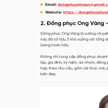
Email:
dongphucphuquy@gmail.
Website:
https://dongphucphuq
2. Đồng phục Ong Vàng –
Đồng phục Ong Vàng là xưởng
chuyê
này đã sở hữu 3 nhà xưởng với tổng d
lượng hoàn hảo.
Không chỉ cung cấp đồng phục doanh
lớp, gia đình, kỷ niệm, áo nhóm, đồng 
hợp theo nhu cầu, gồm vải thun, mè, 
bền đẹp.