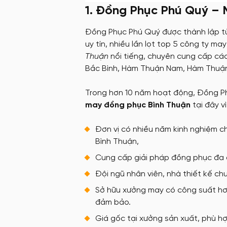
1. Đồng Phục Phú Quý – 
Đồng Phục Phú Quý được thành lập từ 
uy tín, nhiều lần lọt top 5 công ty 
Thuận
nổi tiếng, chuyên cung cấp cá
Bắc Bình, Hàm Thuận Nam, Hàm Thuậ
Trong hơn 10 năm hoạt động, Đồng Ph
may đồng phục Bình Thuận
tại đây vì
Đơn vị có nhiều năm kinh nghiệm ch
Bình Thuận,
Cung cấp giải pháp đồng phục đa 
Đội ngũ nhân viên, nhà thiết kế ch
Sở hữu xưởng may có công suất hơ
đảm bảo.
Giá gốc tại xưởng sản xuất, phù h