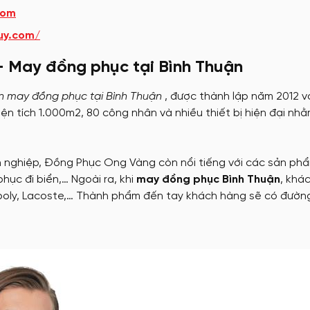
com
uy.com/
 May đồng phục tại Bình Thuận
n may đồng phục tại Bình Thuận
, được thành lập năm 2012 vớ
iện tích 1.000m2, 80 công nhân và nhiều thiết bị hiện đại n
 nghiệp, Đồng Phục Ong Vàng còn nổi tiếng với các sản p
phục đi biển,… Ngoài ra, khi
may đồng phục Bình Thuận
, khá
poly, Lacoste,… Thành phẩm đến tay khách hàng sẽ có đường 