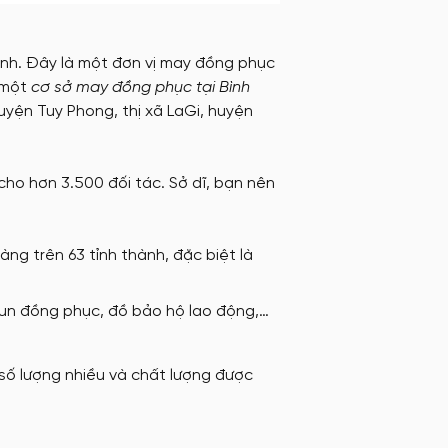
ình. Đây là một đơn vị may đồng phục
à một
cơ sở may đồng phục tại Bình
yện Tuy Phong, thị xã LaGi, huyện
o hơn 3.500 đối tác. Sở dĩ, bạn nên
ng trên 63 tỉnh thành, đặc biệt là
un đồng phục, đồ bảo hộ lao động,…
ố lượng nhiều và chất lượng được