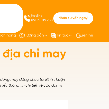
Hotline
Nhận tư vấn ngay!
0903 019 622
ách hàng
Hướng dẫn
Tin tức
Liên hệ
chỉ may uy tín, giá rẻ nhất
 địa chỉ may
 xưởng may đồng phục tại Bình Thuận
hiểu thông tin chi tiết về các đơn vị