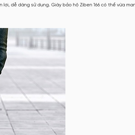
 lợi, dễ dàng sử dụng. Giày bảo hộ Ziben 166 có thể vừa man
tặng
Nón đồng phục
May Ba Lô