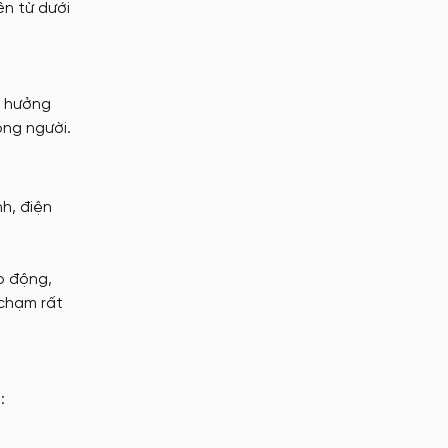
ên từ dưới
h hưởng
ong người.
h, điện
o động,
 chạm rất
ồm: