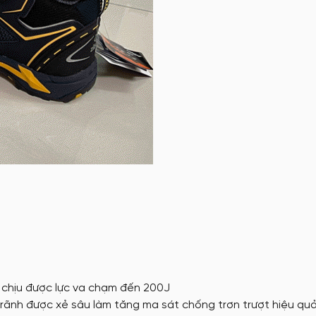
 chịu được lực va chạm đến 200J
 rãnh được xẻ sâu làm tăng ma sát chống trơn trượt hiệu quả