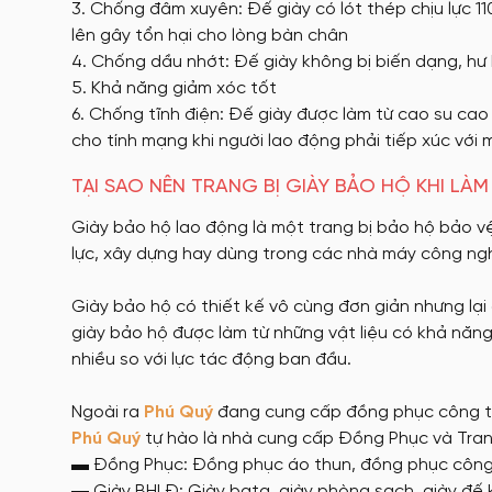
Chống đâm xuyên: Đế giày có lót thép chịu lực 1
lên gây tổn hại cho lòng bàn chân
Chống dầu nhớt: Đế giày không bị biến dạng, hư
Khả năng giảm xóc tốt
Chống tĩnh điện: Đế giày được làm từ cao su ca
cho tính mạng khi người lao động phải tiếp xúc với m
TẠI SAO NÊN TRANG BỊ GIÀY BẢO HỘ KHI LÀM
Giày bảo hộ lao động là một trang bị bảo hộ bảo v
lực, xây dựng hay dùng trong các nhà máy công ng
Giày bảo hộ có thiết kế vô cùng đơn giản nhưng lại
giày bảo hộ được làm từ những vật liệu có khả năng
nhiều so với lực tác động ban đầu.
Ngoài ra
Phú Quý
đang cung cấp đồng phục công t
Phú Quý
tự hào là nhà cung cấp Đồng Phục và Tran
▬ Đồng Phục: Đồng phục áo thun, đồng phục côn
▬ Giày BHLĐ: Giày bata, giày phòng sạch, giày đế 