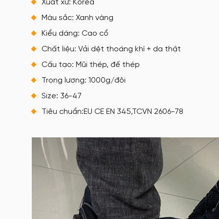
Xuất xứ: Korea
Màu sắc: Xanh vàng
Kiểu dáng: Cao cổ
Chất liệu: Vải dệt thoáng khí + da thật
Cấu tạo: Mũi thép, đế thép
Trọng lượng: 1000g/đôi
Size: 36-47
Tiêu chuẩn:EU CE EN 345,TCVN 2606-78