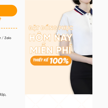
?
 / Zalo
đập,