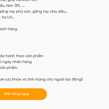
hẩu, Nón 3M, ….
găng tay phủ sơn, găng tay chịu dầu,..
tia UV,..
hách hàng.
 bảo hành theo sản phẩm
30 ngày nhận hàng
sản phẩm.
ệ sức khỏe và tính mạng cho người lao động!!
Đặt hàng ngay