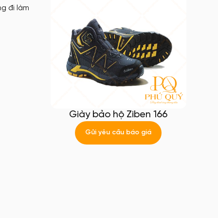
g đi làm
Giày bảo hộ Ziben 166
Gửi yêu cầu báo giá