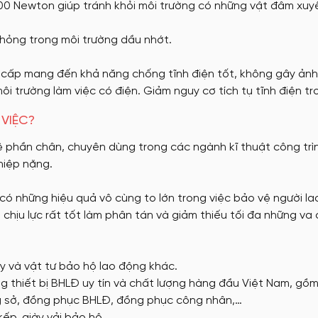
100 Newton giúp tránh khỏi môi trường có những vật đâm xuy
 hỏng trong môi trường dầu nhớt.
o cấp mang đến khả năng chống tĩnh điện tốt, không gây ản
ôi trường làm việc có điện. Giảm nguy cơ tích tụ tĩnh điện tr
 VIỆC?
ệ phần chân, chuyên dùng trong các ngành kĩ thuật công trìn
hiệp nặng.
 có những hiệu quả vô cùng to lớn trong việc bảo vệ người la
 chịu lực rất tốt làm phân tán và giảm thiếu tối đa những va
y và vật tư bảo hộ lao động khác.
g thiết bị BHLĐ uy tín và chất lượng hàng đầu Việt Nam, g
g sở, đồng phục BHLĐ, đồng phục công nhân,…
kếp, giày vải bảo hộ,..