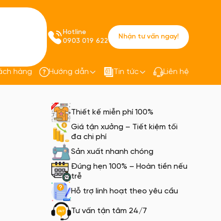
Hotline
Nhận tư vấn ngay!
0903 019 622
ách hàng
Hướng dẫn
Tin tức
Liên hệ
Ziben 166
Thiết kế miễn phí 100%
Giá tận xưởng – Tiết kiệm tối
đa chi phí
Sản xuất nhanh chóng
Đúng hẹn 100% – Hoàn tiền nếu
trễ
Hỗ trợ linh hoạt theo yêu cầu
Tư vấn tận tâm 24/7