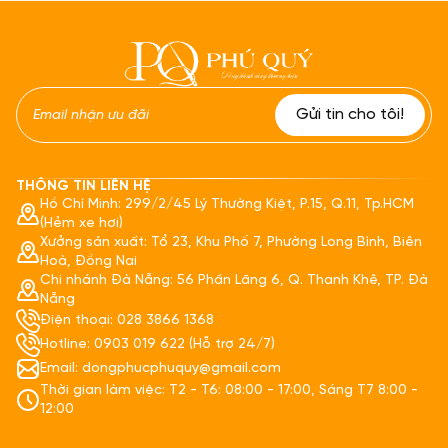
THÔNG TIN LIÊN HỆ
Hồ Chí Minh: 299/2/45 Lý Thường Kiệt, P.15, Q.11, Tp.HCM
(Hẻm xe hơi)
Xưởng sản xuất: Tổ 23, Khu Phố 7, Phường Long Bình, Biên
Hoà, Đồng Nai
Chi nhánh Đà Nẵng: 56 Phần Lăng 6, Q. Thanh Khê, TP. Đà
Nẵng
Điện thoại: 028 3866 1368
Hotline: 0903 019 622 (Hỗ trợ 24/7)
Email: dongphucphuquy@gmail.com
Thời gian làm việc: T2 - T6: 08:00 - 17:00, Sáng T7 8:00 -
12:00