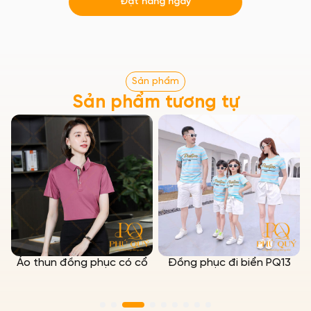
Đặt hàng ngay
Sản phẩm
Sản phẩm tương tự
Áo thun đồng phục có cổ
Đồng phục đi biển PQ13
7