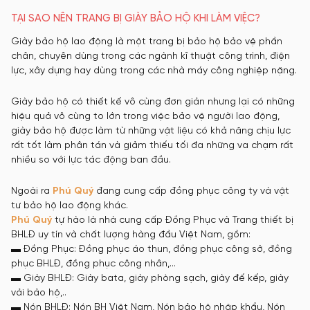
TẠI SAO NÊN TRANG BỊ GIÀY BẢO HỘ KHI LÀM VIỆC?
Giày bảo hộ lao động là một trang bị bảo hộ bảo vệ phần
chân, chuyên dùng trong các ngành kĩ thuật công trình, điện
lực, xây dựng hay dùng trong các nhà máy công nghiệp nặng.
Giày bảo hộ có thiết kế vô cùng đơn giản nhưng lại có những
hiệu quả vô cùng to lớn trong việc bảo vệ người lao động,
giày bảo hộ được làm từ những vật liệu có khả năng chịu lực
rất tốt làm phân tán và giảm thiếu tối đa những va chạm rất
nhiều so với lực tác động ban đầu.
Ngoài ra
Phú Quý
đang cung cấp đồng phục công ty và vật
tư bảo hộ lao động khác.
Phú Quý
tự hào là nhà cung cấp Đồng Phục và Trang thiết bị
BHLĐ uy tín và chất lượng hàng đầu Việt Nam, gồm:
▬ Đồng Phục: Đồng phục áo thun, đồng phục công sở, đồng
phục BHLĐ, đồng phục công nhân,…
▬ Giày BHLĐ: Giày bata, giày phòng sạch, giày đế kếp, giày
vải bảo hộ,..
▬ Nón BHLĐ: Nón BH Việt Nam, Nón bảo hộ nhập khẩu, Nón