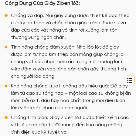
Công Dụng Của Giày Ziben 163:
Chống va đập: Mũi giày cũng được thiết kế bọc thép
cực kỳ an toàn và chắc chắn giúp tránh được sự va
đập của các vật nặng vô tình rơi xuống làm tổn
thương vùng ngón chân.
Tính năng chống đâm xuyên: Nhờ lớp lót đế giày
được làm từ hợp kim thép cán mỏng giúp chống lại
những vật sắc nhọn tiềm ẩn trong môi trường làm
việc đâm xuyên vào lòng bàn chân gây thương tích
cho người lao động.
Khả năng chống trượt, chống dầu hiệu quả: Đế giày
làm từ cao su tổng hợp – một loại cao su không bị ăn
mòn bởi axit, dầu hay hóa chất trong mọi điều kiện
làm việc khác nhau của con người.
Chống tĩnh điện: Giày Ziben 163 được thiết kế từ các
vật liệu cao cấp từ đó mang đến khả năng chống
tĩnh điện cực kỳ tuyệt vời.