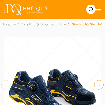
Tìm kiếm
Trang chủ
Sản phẩm
Đồng phục áo thun
Giày bảo hộ Ziben 163