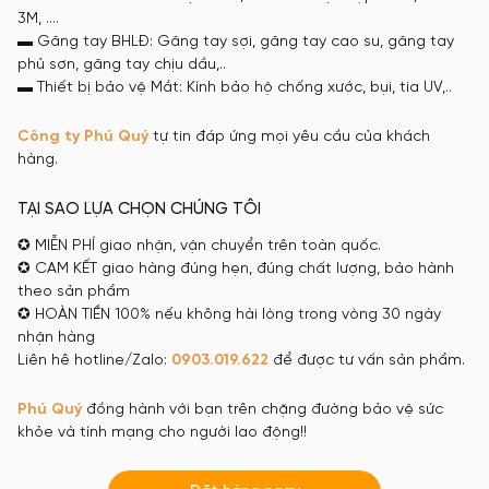
3M, ….
▬ Găng tay BHLĐ: Găng tay sợi, găng tay cao su, găng tay
phủ sơn, găng tay chịu dầu,..
▬ Thiết bị bảo vệ Mắt: Kính bảo hộ chống xước, bụi, tia UV,..
Công ty
Phú Quý
tự tin đáp ứng mọi yêu cầu của khách
hàng.
TẠI SAO LỰA CHỌN CHÚNG TÔI
✪ MIỄN PHÍ giao nhận, vận chuyển trên toàn quốc.
✪ CAM KẾT giao hàng đúng hẹn, đúng chất lượng, bảo hành
theo sản phẩm
✪ HOÀN TIỀN 100% nếu không hài lòng trong vòng 30 ngày
nhận hàng
Liên hê hotline/Zalo:
0903.019.622
để được tư vấn sản phẩm.
Phú Quý
đồng hành với bạn trên chặng đường bảo vệ sức
khỏe và tính mạng cho người lao động!!