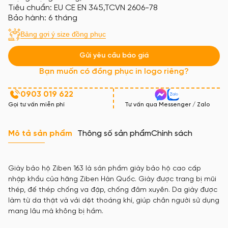
Tiêu chuẩn: EU CE EN 345,TCVN 2606-78
Bảo hành: 6 tháng
Bảng gợi ý size đồng phục
Gửi yêu cầu báo giá
Bạn muốn có đồng phục in logo riêng?
0903 019 622
Gọi tư vấn miễn phí
Tư vấn qua Messenger / Zalo
Mô tả sản phẩm
Thông số sản phẩm
Chính sách
Giày bảo hộ Ziben 163 là sản phẩm giày bảo hộ cao cấp
nhập khẩu của hãng Ziben Hàn Quốc. Giày được trang bị mũi
thép, đế thép chống va đập, chống đâm xuyên. Da giày được
làm từ da thật và vải dệt thoáng khí, giúp chân người sử dụng
mang lâu mà không bị hầm.