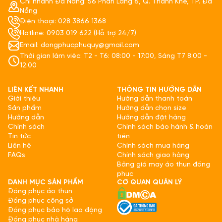
Chi nhánh Đà Nẵng: 56 Phần Lăng 6, Q. Thanh Khê, TP. Đà
Nẵng
Điện thoại: 028 3866 1368
Hotline: 0903 019 622 (Hỗ trợ 24/7)
Email: dongphucphuquy@gmail.com
Thời gian làm việc: T2 - T6: 08:00 - 17:00, Sáng T7 8:00 -
12:00
LIÊN KẾT NHANH
THÔNG TIN HƯỚNG DẪN
Giới thiệu
Hướng dẫn thanh toán
Sản phẩm
Hướng dẫn chọn size
Hướng dẫn
Hướng dẫn đặt hàng
Chính sách
Chính sách bảo hành & hoàn
Tin tức
tiền
Liên hệ
Chính sách mua hàng
FAQs
Chính sách giao hàng
Bảng giá may áo thun đồng
phục
DANH MỤC SẢN PHẨM
CƠ QUAN QUẢN LÝ
Đồng phục áo thun
Đồng phục công sở
Đồng phục bảo hộ lao động
Đồng phục nhà hàng