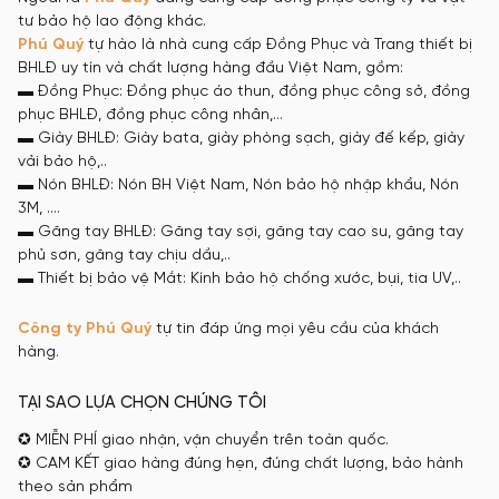
tư bảo hộ lao động khác.
Phú Quý
tự hào là nhà cung cấp Đồng Phục và Trang thiết bị
BHLĐ uy tín và chất lượng hàng đầu Việt Nam, gồm:
▬ Đồng Phục: Đồng phục áo thun, đồng phục công sở, đồng
phục BHLĐ, đồng phục công nhân,…
▬ Giày BHLĐ: Giày bata, giày phòng sạch, giày đế kếp, giày
vải bảo hộ,..
▬ Nón BHLĐ: Nón BH Việt Nam, Nón bảo hộ nhập khẩu, Nón
3M, ….
▬ Găng tay BHLĐ: Găng tay sợi, găng tay cao su, găng tay
phủ sơn, găng tay chịu dầu,..
▬ Thiết bị bảo vệ Mắt: Kính bảo hộ chống xước, bụi, tia UV,..
Công ty
Phú Quý
tự tin đáp ứng mọi yêu cầu của khách
hàng.
TẠI SAO LỰA CHỌN CHÚNG TÔI
✪ MIỄN PHÍ giao nhận, vận chuyển trên toàn quốc.
✪ CAM KẾT giao hàng đúng hẹn, đúng chất lượng, bảo hành
theo sản phẩm