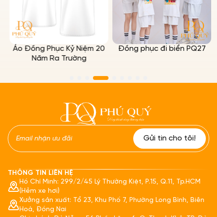
Áo Đồng Phục Kỷ Niệm 20
Đồng phục đi biển PQ27
Năm Ra Trường
THÔNG TIN LIÊN HỆ
Hồ Chí Minh: 299/2/45 Lý Thường Kiệt, P.15, Q.11, Tp.HCM
(Hẻm xe hơi)
Xưởng sản xuất: Tổ 23, Khu Phố 7, Phường Long Bình, Biên
Hoà, Đồng Nai