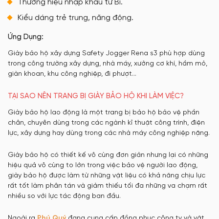
Thương hiệu nhập khẩu từ Bỉ.
Kiểu dáng trẻ trung, năng động.
Ứng Dụng:
Giày bảo hộ xây dựng Safety Jogger Rena s3 phù hợp dùng
trong công trường xây dựng, nhà máy, xưởng cơ khí, hầm mỏ,
giàn khoan, khu công nghiệp, đi phượt…
TẠI SAO NÊN TRANG BỊ GIÀY BẢO HỘ KHI LÀM VIỆC?
Giày bảo hộ lao động là một trang bị bảo hộ bảo vệ phần
chân, chuyên dùng trong các ngành kĩ thuật công trình, điện
lực, xây dựng hay dùng trong các nhà máy công nghiệp nặng.
Giày bảo hộ có thiết kế vô cùng đơn giản nhưng lại có những
hiệu quả vô cùng to lớn trong việc bảo vệ người lao động,
giày bảo hộ được làm từ những vật liệu có khả năng chịu lực
rất tốt làm phân tán và giảm thiếu tối đa những va chạm rất
nhiều so với lực tác động ban đầu.
Ngoài ra
Phú Quý
đang cung cấp đồng phục công ty và vật