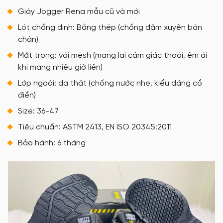
Giày Jogger Rena mẫu cũ và mới
Lót chống đinh: Bằng thép (chống đâm xuyên bàn
chân)
Mặt trong: vải mesh (mang lại cảm giác thoải, êm ái
khi mang nhiều giờ liền)
Lớp ngoài: da thật (chống nước nhẹ, kiểu dáng cổ
điển)
Size: 36-47
Tiêu chuẩn: ASTM 2413, EN ISO 20345:2011
Bảo hành: 6 tháng