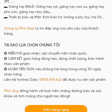
3M, ….
▬ Găng tay BHLĐ: Găng tay sợi, găng tay cao su, găng tay
phủ sơn, găng tay chịu dầu,..
▬ Thiết bị bảo vệ Mắt: Kính bảo hộ chống xước, bụi, tia UV,..
Công ty
Phú Quý
tự tin đáp ứng mọi yêu cầu của khách
hàng.
TẠI SAO LỰA CHỌN CHÚNG TÔI
✪ MIỄN PHÍ giao nhận, vận chuyển trên toàn quốc.
✪ CAM KẾT giao hàng đúng hẹn, đúng chất lượng, bảo hành
theo sản phẩm
✪ HOÀN TIỀN 100% nếu không hài lòng trong vòng 30 ngày
nhận hàng
Liên hê hotline/Zalo:
0903.019.622
để được tư vấn sản phẩm.
Phú Quý
đồng hành với bạn trên chặng đường bảo vệ sức
khỏe và tính mạng cho người lao động!!
Đặt hàng ngay