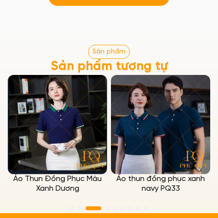
Sản phẩm
Sản phẩm tương tự
Áo Thun Đồng Phục Màu
Áo thun đồng phục xanh
Đ
Xanh Dương
navy PQ33
b