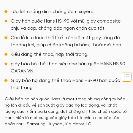
Lớp lót chống đinh chống đâm xuyên.
Giày hàn quốc Hans HS-90 với mũi giày composite
chịu va đập, chống dập ngón chân cực tốt.
Các lỗ li ti được thiết kế trên bề mặt giày tăng độ
thoáng khí, giúp chân không bị hầm, thoải mái hơn.
Kiểu dáng thể thao, hợp thời trang.
giày bảo hộ thể thao siêu nhẹ hàn quốc HANS HS 90
GARAN.VN
Giày bảo hộ dáng thể thao Hans HS-90 hàn quốc
thời trang
Giày bảo hộ hàn quốc Hans là một trong những công ty bảo
hộ lớn đi đầu về sản xuất giày bảo hộ lao động, với chất
lượng cao, kiểm tra kĩ càng, đạt chứng chỉ tiêu chuẩn quốc tế.
Hans hiện là nhà cung cấp giày bảo hộ chính cho các tập
đoàn như : Samsung, Huyndai, Kia Motor, LG…