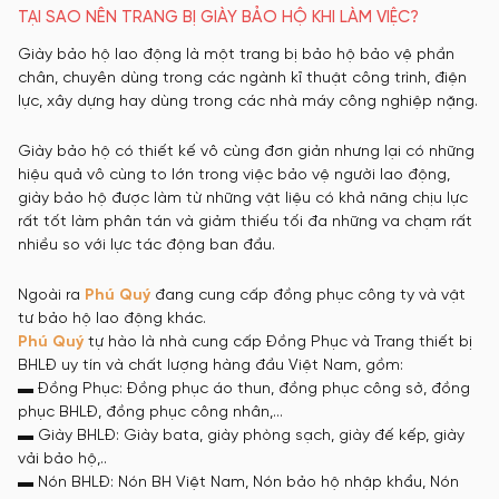
TẠI SAO NÊN TRANG BỊ GIÀY BẢO HỘ KHI LÀM VIỆC?
Giày bảo hộ lao động là một trang bị bảo hộ bảo vệ phần
chân, chuyên dùng trong các ngành kĩ thuật công trình, điện
lực, xây dựng hay dùng trong các nhà máy công nghiệp nặng.
Giày bảo hộ có thiết kế vô cùng đơn giản nhưng lại có những
hiệu quả vô cùng to lớn trong việc bảo vệ người lao động,
giày bảo hộ được làm từ những vật liệu có khả năng chịu lực
rất tốt làm phân tán và giảm thiếu tối đa những va chạm rất
nhiều so với lực tác động ban đầu.
Ngoài ra
Phú Quý
đang cung cấp đồng phục công ty và vật
tư bảo hộ lao động khác.
Phú Quý
tự hào là nhà cung cấp Đồng Phục và Trang thiết bị
BHLĐ uy tín và chất lượng hàng đầu Việt Nam, gồm:
▬ Đồng Phục: Đồng phục áo thun, đồng phục công sở, đồng
phục BHLĐ, đồng phục công nhân,…
▬ Giày BHLĐ: Giày bata, giày phòng sạch, giày đế kếp, giày
vải bảo hộ,..
▬ Nón BHLĐ: Nón BH Việt Nam, Nón bảo hộ nhập khẩu, Nón