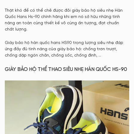
Thật khó để có thể chê được đôi giày bảo hộ siêu nhẹ Hàn
Quốc Hans Hs-90 chính hãng khi em nó sở hữu những tính
năng an toàn cùng thiết kế vô cùng ấn tượng, đạt chuẩn
chất lượng.
Giày bảo hộ hàn quốc hans HS90 trọng lượng siêu nhẹ đáp
ứng đầy đủ tính năng của giày bảo hộ: chống trơn trượt,
chống dập ngón chân, chống sốc, chống đinh, …
GIÀY BẢO HỘ THỂ THAO SIÊU NHẸ HÀN QUỐC HS-90