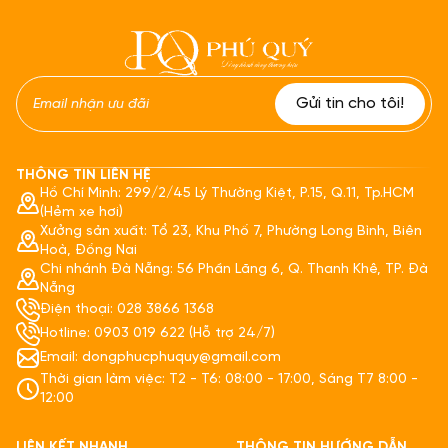
THÔNG TIN LIÊN HỆ
Hồ Chí Minh: 299/2/45 Lý Thường Kiệt, P.15, Q.11, Tp.HCM
(Hẻm xe hơi)
Xưởng sản xuất: Tổ 23, Khu Phố 7, Phường Long Bình, Biên
Hoà, Đồng Nai
Chi nhánh Đà Nẵng: 56 Phần Lăng 6, Q. Thanh Khê, TP. Đà
Nẵng
Điện thoại: 028 3866 1368
Hotline: 0903 019 622 (Hỗ trợ 24/7)
Email: dongphucphuquy@gmail.com
Thời gian làm việc: T2 - T6: 08:00 - 17:00, Sáng T7 8:00 -
12:00
LIÊN KẾT NHANH
THÔNG TIN HƯỚNG DẪN