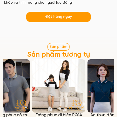
khỏe và tính mạng cho người lao động!!
Đặt hàng ngay
Sản phẩm
Sản phẩm tương tự
ụ
Đồng phục đi biển PQ14
Áo thun đồng phục xanh