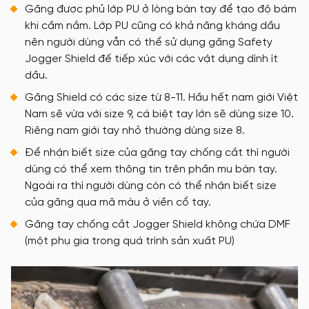
Găng được phủ lớp PU ở lòng bàn tay để tạo độ bám
khi cầm nắm. Lớp PU cũng có khả năng kháng dầu
nên người dùng vẫn có thể sử dụng găng Safety
Jogger Shield đế tiếp xúc với các vật dụng dính ít
dầu.
Găng Shield có các size từ 8-11. Hầu hết nam giới Việt
Nam sẽ vừa với size 9, cá biệt tay lớn sẽ dùng size 10.
Riêng nam giới tay nhỏ thường dùng size 8.
Để nhận biết size của găng tay chống cắt thì người
dùng có thể xem thông tin trên phần mu bàn tay.
Ngoài ra thì người dùng còn có thể nhận biết size
của găng qua mã màu ở viền cổ tay.
Găng tay chống cắt Jogger Shield không chứa DMF
(một phụ gia trong quá trình sản xuất PU)