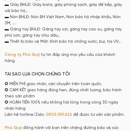
▬ Giày BHLĐ: Giày bata, giày phòng sạch, giày đế kếp, giày
vải bảo hộ,..
▬ Nón BHLĐ: Nón BH Việt Nam, Nón bảo hộ nhập khẩu, Nón
3M, ….
▬ Găng tay BHLĐ: Găng tay sợi, găng tay cao su, găng tay
phủ sơn, găng tay chịu dầu,..
▬ Thiết bị bảo vệ Mắt: Kính bảo hộ chống xước, bụi, tia UV,..
Công ty
Phú Quý
tự tin đáp ứng mọi yêu cầu của khách
hàng.
TẠI SAO LỰA CHỌN CHÚNG TÔI
✪ MIỄN PHÍ giao nhận, vận chuyển trên toàn quốc.
✪ CAM KẾT giao hàng đúng hẹn, đúng chất lượng, bảo hành
theo sản phẩm
✪ HOÀN TIỀN 100% nếu không hài lòng trong vòng 30 ngày
nhận hàng
Liên hê hotline/Zalo:
0903.019.622
để được tư vấn sản phẩm.
Phú Quý
đồng hành với bạn trên chặng đường bảo vệ sức