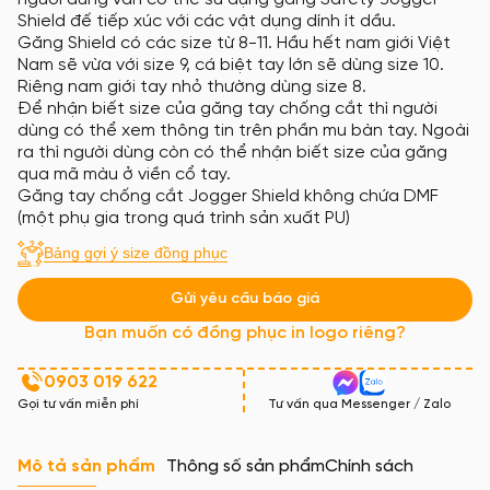
Shield đế tiếp xúc với các vật dụng dính ít dầu.
Găng Shield có các size từ 8-11. Hầu hết nam giới Việt
Nam sẽ vừa với size 9, cá biệt tay lớn sẽ dùng size 10.
Riêng nam giới tay nhỏ thường dùng size 8.
Để nhận biết size của găng tay chống cắt thì người
dùng có thể xem thông tin trên phần mu bàn tay. Ngoài
ra thì người dùng còn có thể nhận biết size của găng
qua mã màu ở viền cổ tay.
Găng tay chống cắt Jogger Shield không chứa DMF
(một phụ gia trong quá trình sản xuất PU)
Bảng gợi ý size đồng phục
Gửi yêu cầu báo giá
Bạn muốn có đồng phục in logo riêng?
0903 019 622
Gọi tư vấn miễn phí
Tư vấn qua Messenger / Zalo
Mô tả sản phẩm
Thông số sản phẩm
Chính sách