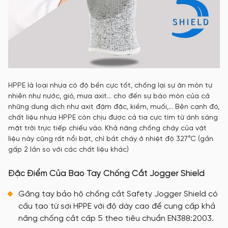
HPPE là loại nhựa có độ bền cực tốt, chống lại sự ăn mòn tự
nhiên như nước, gió, mưa axit… cho đến sự bào mòn của cả
những dung dịch như axit đậm đặc, kiềm, muối,… Bên cạnh đó,
chất liệu nhựa HPPE còn chịu được cả tia cực tím từ ánh sáng
mặt trời trực tiếp chiếu vào. Khả năng chống cháy của vật
liệu này cũng rất nổi bật, chỉ bắt cháy ở nhiệt độ 327°C (gần
gấp 2 lần so với các chất liệu khác)
Đặc Điểm Của Bao Tay Chống Cắt Jogger Shield
Găng tay bảo hộ chống cắt Safety Jogger Shield có
cấu tạo từ sợi HPPE với độ dày cao để cung cấp khả
năng chống cắt cấp 5 theo tiêu chuẩn EN388:2003.