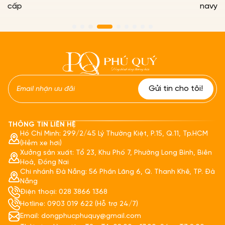
navy PQ33
THÔNG TIN LIÊN HỆ
Hồ Chí Minh: 299/2/45 Lý Thường Kiệt, P.15, Q.11, Tp.HCM
(Hẻm xe hơi)
Xưởng sản xuất: Tổ 23, Khu Phố 7, Phường Long Bình, Biên
Hoà, Đồng Nai
Chi nhánh Đà Nẵng: 56 Phần Lăng 6, Q. Thanh Khê, TP. Đà
Nẵng
Điện thoại: 028 3866 1368
Hotline: 0903 019 622 (Hỗ trợ 24/7)
Email: dongphucphuquy@gmail.com