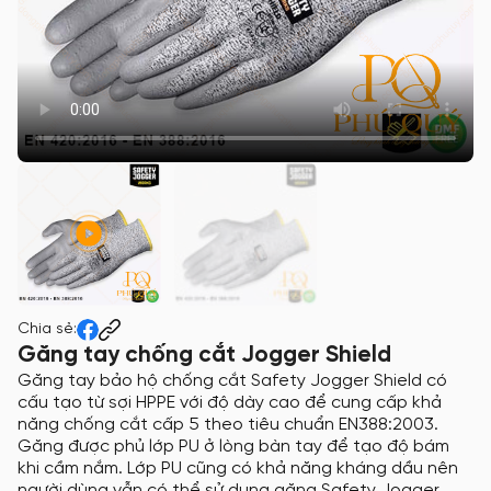
Chia sẻ:
Găng tay chống cắt Jogger Shield
Găng tay bảo hộ chống cắt Safety Jogger Shield có
cấu tạo từ sợi HPPE với độ dày cao để cung cấp khả
năng chống cắt cấp 5 theo tiêu chuẩn EN388:2003.
Găng được phủ lớp PU ở lòng bàn tay để tạo độ bám
khi cầm nắm. Lớp PU cũng có khả năng kháng dầu nên
người dùng vẫn có thể sử dụng găng Safety Jogger