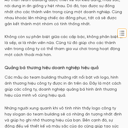
Áo thun team building được thiết kế với kiểu dáng, màu sắc,
nội dung in ấn giống y hệt nhau. Dó đó, tạo được sự đồng
nhất cho các thành viên trong cùng một doanh nghiệp. Cùng
nhau khoác lên những chiếc áo đồng phục, tất cả sẽ được
gắn kết thành một nhóm có tính thống nhất.
Không còn sự phân biệt giữa các cấp bậc, không phân biệt ai
là sếp, ai là nhân viên nữa. Cũng từ đó giúp cho các thành
viên trong công ty có thể tham gia vui chơi trong hoạt động
một cách thoải mái hơn.
Quảng bá thương hiệu doanh nghiệp hiệu quả
Các mẫu áo team building thường rất nổi bật với logo, hình
ảnh thương hiệu công ty được in ấn trên áo. Đây là một cách
giúp các công ty, doanh nghiệp quảng bá hình ảnh thương
hiệu của mình vô cùng hiệu quả.
Những người xung quanh khi vô tình nhìn thấy logo công ty
hay slogan áo team building sẽ có những ấn tượng nhất định
và giúp họ ghi nhớ thương hiệu của bạn. Bên cạnh đó, sự
đồng đều về thiết kế và màu sắc của áo cũng giúp tạo sức