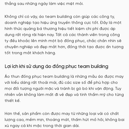
thẳng sau những ngày làm việc mệt mỏi.
Không chỉ có vậy, áo team building còn giúp các công ty,
doanh nghiệp tạo hiệu ứng truyền thông cực tốt. Đây là một
hình thức quảng bá thương hiệu tiết kiệm chi phí được áp
dụng rất rộng rãi hiện nay. Tất cả các thành viên trong công
ty đều khoắc lên mình một bộ đồng phục, chắc chắn nhìn sẽ
chuyên nghiệp và đẹp mắt hơn, đồng thời tạo được ấn tượng
tốt trong mắt khách hàng.
Lợi ích khi sử dụng áo đồng phục team building
Áo thun đồng phục team building là những mẫu áo được may
với kiểu dáng rất thoải mái, đủ các size số để phù hợp cho
mọi đối tượng người mặc và tránh bị gò bó khi vận động. Tuy
nhiên vẫn không làm mất đi vẻ đẹp và tính thẩm mỹ cho từng
thiết kế.
Hơn thế, sản phẩm còn được may từ những loại vải có chất
lượng cao, mềm mịn, thoáng mát, thấm hút mồ hôi, không bai
xù ngay cả khi mặc trong thời gian dài.