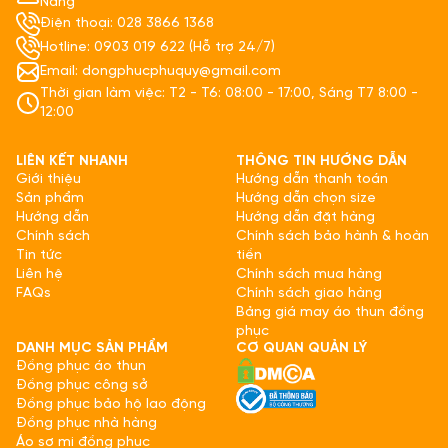
Nẵng
Điện thoại: 028 3866 1368
Hotline: 0903 019 622 (Hỗ trợ 24/7)
Email: dongphucphuquy@gmail.com
Thời gian làm việc: T2 - T6: 08:00 - 17:00, Sáng T7 8:00 -
12:00
LIÊN KẾT NHANH
THÔNG TIN HƯỚNG DẪN
Giới thiệu
Hướng dẫn thanh toán
Sản phẩm
Hướng dẫn chọn size
Hướng dẫn
Hướng dẫn đặt hàng
Chính sách
Chính sách bảo hành & hoàn
Tin tức
tiền
Liên hệ
Chính sách mua hàng
FAQs
Chính sách giao hàng
Bảng giá may áo thun đồng
phục
DANH MỤC SẢN PHẨM
CƠ QUAN QUẢN LÝ
Đồng phục áo thun
Đồng phục công sở
Đồng phục bảo hộ lao động
Đồng phục nhà hàng
Áo sơ mi đồng phục