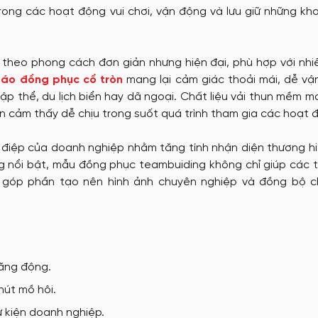
trong các hoạt động vui chơi, vận động và lưu giữ những k
tặng
Nón đồng phục
theo phong cách đơn giản nhưng hiện đại, phù hợp với nhi
u
áo đồng phục cổ tròn
mang lại cảm giác thoải mái, dễ vậ
May Ba Lô
ập thể, du lịch biển hay dã ngoại. Chất liệu vải thun mềm mạ
n cảm thấy dễ chịu trong suốt quá trình tham gia các hoạt 
g điệp của doanh nghiệp nhằm tăng tính nhận diện thương h
ng nổi bật, mẫu đồng phục teambuiding không chỉ giúp các 
 góp phần tạo nên hình ảnh chuyên nghiệp và đồng bộ 
năng động.
hút mồ hôi.
ự kiện doanh nghiệp.