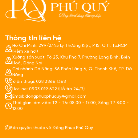
Thông tin liên hệ
Hồ Chí Minh: 299/2/45 Lý Thường Kiệt, P.15, Q.11, Tp.HCM
(Hẻm xe hơi)
Xưởng sản xuất: Tổ 23, Khu Phố 7, Phường Long Bình, Biên
Hoà, Đồng Nai
Chi nhánh Đà Nẵng: 56 Phần Lăng 6, Q. Thanh Khê, TP. Đà
Nẵng
Điện thoại: 028 3866 1368
Hotline: 0903 019 622 (Hỗ trợ 24/7)
Email: dongphucphuquy@gmail.com
Thời gian làm việc: T2 - T6: 08:00 - 17:00, Sáng T7 8:00 -
12:00
Bản quyền thuộc về Đồng Phục Phú Quý