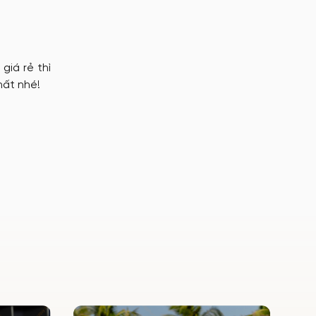
giá rẻ thì
hất nhé!