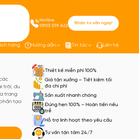
Hotline
Nhận tư vấn ngay!
0903 019 622
ách hàng
Hướng dẫn
Tin tức
Liên hệ
o đồng phục team building
Thiết kế miễn phí 100%
 các
Giá tận xưởng – Tiết kiệm tối
đa chi phí
 trời, du
ĩa trang
Sản xuất nhanh chóng
 phần tạo
Đúng hẹn 100% – Hoàn tiền nếu
trễ
Hỗ trợ linh hoạt theo yêu cầu
Tư vấn tận tâm 24/7