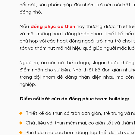
nổi bật, sản phẩm giúp đội nhóm trở nên nổi bật 
đáng nhớ.
Mẫu
đồng phục áo thun
này thường được thiết kế 
và môi trường hoạt động khác nhau. Thiết kế kiể
phù hợp với các hoạt động ngoài trời như trò chơi t
tốt và thấm hút mồ hôi hiệu quả giúp người mặc luô
Ngoài ra, áo còn có thể in logo, slogan hoặc thôn
điểm nhấn cho sự kiện. Nhờ thiết kế đơn giản như
trong đội nhóm dễ dàng nhận diện nhau mà còn
nghiệp.
Điểm nổi bật của áo đồng phục team building:
Thiết kế áo thun cổ tròn đơn giản, trẻ trung và 
Chất liệu vải thun mềm mại, co giãn tốt và thấm 
Phù hợp cho các hoạt động tập thể, du lịch và s