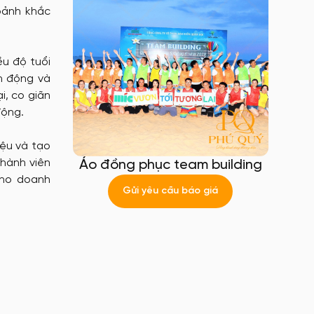
hoảnh khắc
ều độ tuổi
n động và
i, co giãn
động.
iệu và tạo
thành viên
Áo đồng phục team building
cho doanh
Gửi yêu cầu báo giá