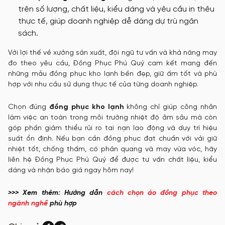
trên số lượng, chất liệu, kiểu dáng và yêu cầu in thêu
thực tế, giúp doanh nghiệp dễ dàng dự trù ngân
sách.
Với lợi thế về xưởng sản xuất, đội ngũ tư vấn và khả năng may
đo theo yêu cầu, Đồng Phục Phú Quý cam kết mang đến
những mẫu đồng phục kho lạnh bền đẹp, giữ ấm tốt và phù
hợp với nhu cầu sử dụng thực tế của từng doanh nghiệp.
Chọn đúng
đồng phục kho lạnh
không chỉ giúp công nhân
làm việc an toàn trong môi trường nhiệt độ âm sâu mà còn
góp phần giảm thiểu rủi ro tai nạn lao động và duy trì hiệu
suất ổn định. Nếu bạn cần đồng phục đạt chuẩn với vải giữ
nhiệt tốt, chống thấm, có phản quang và may vừa vóc, hãy
liên hệ Đồng Phục Phú Quý để được tư vấn chất liệu, kiểu
dáng và nhận báo giá ngay hôm nay!
>>> Xem thêm: Hướng dẫn
cách chọn áo đồng phục theo
ngành nghề
phù hợp