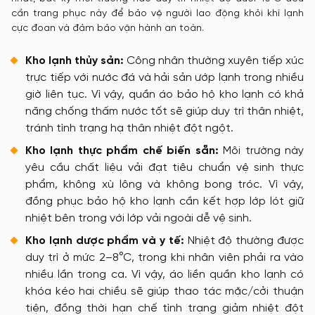
cần trang phục này để bảo vệ người lao động khỏi khí lạnh
cực đoan và đảm bảo vận hành an toàn.
Kho lạnh thủy sản:
Công nhân thường xuyên tiếp xúc
trực tiếp với nước đá và hải sản ướp lạnh trong nhiều
giờ liên tục. Vì vậy, quần áo bảo hộ kho lạnh có khả
năng chống thấm nước tốt sẽ giúp duy trì thân nhiệt,
tránh tình trạng hạ thân nhiệt đột ngột.
Kho lạnh thực phẩm chế biến sẵn:
Môi trường này
yêu cầu chất liệu vải đạt tiêu chuẩn vệ sinh thực
phẩm, không xù lông và không bong tróc. Vì vậy,
đồng phục bảo hộ kho lạnh cần kết hợp lớp lót giữ
nhiệt bên trong với lớp vải ngoài dễ vệ sinh.
Kho lạnh dược phẩm và y tế:
Nhiệt độ thường được
duy trì ở mức 2–8°C, trong khi nhân viên phải ra vào
nhiều lần trong ca. Vì vậy, áo liền quần kho lạnh có
khóa kéo hai chiều sẽ giúp thao tác mặc/cởi thuận
tiện, đồng thời hạn chế tình trạng giảm nhiệt đột