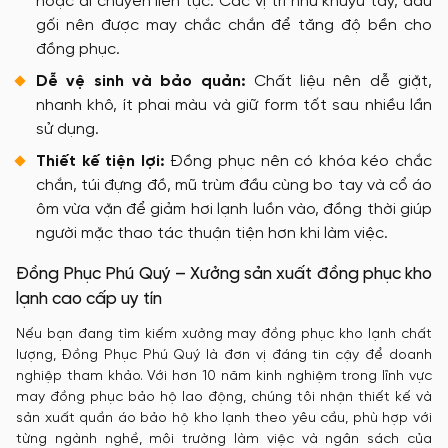
hoặc di chuyển liên tục. Các vị trí như khuỷu tay, đầu
gối nên được may chắc chắn để tăng độ bền cho
đồng phục.
Dễ vệ sinh và bảo quản:
Chất liệu nên dễ giặt,
nhanh khô, ít phai màu và giữ form tốt sau nhiều lần
sử dụng.
Thiết kế tiện lợi:
Đồng phục nên có khóa kéo chắc
chắn, túi đựng đồ, mũ trùm đầu cùng bo tay và cổ áo
ôm vừa vặn để giảm hơi lạnh luồn vào, đồng thời giúp
người mặc thao tác thuận tiện hơn khi làm việc.
Đồng Phục Phú Quý – Xưởng sản xuất đồng phục kho
lạnh cao cấp uy tín
Nếu bạn đang tìm kiếm xưởng may đồng phục kho lạnh chất
lượng, Đồng Phục Phú Quý là đơn vị đáng tin cậy để doanh
nghiệp tham khảo. Với hơn 10 năm kinh nghiệm trong lĩnh vực
may đồng phục bảo hộ lao động, chúng tôi nhận thiết kế và
sản xuất quần áo bảo hộ kho lạnh theo yêu cầu, phù hợp với
từng ngành nghề, môi trường làm việc và ngân sách của