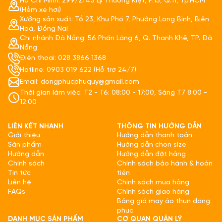
Hồ Chí Minh: 299/2/45 Lý Thường Kiệt, P.15, Q.11, Tp.HCM
(Hẻm xe hơi)
Xưởng sản xuất: Tổ 23, Khu Phố 7, Phường Long Bình, Biên
Hoà, Đồng Nai
Chi nhánh Đà Nẵng: 56 Phần Lăng 6, Q. Thanh Khê, TP. Đà
Nẵng
Điện thoại: 028 3866 1368
Hotline: 0903 019 622 (Hỗ trợ 24/7)
Email: dongphucphuquy@gmail.com
Thời gian làm việc: T2 - T6: 08:00 - 17:00, Sáng T7 8:00 -
12:00
LIÊN KẾT NHANH
THÔNG TIN HƯỚNG DẪN
Giới thiệu
Hướng dẫn thanh toán
Sản phẩm
Hướng dẫn chọn size
Hướng dẫn
Hướng dẫn đặt hàng
Chính sách
Chính sách bảo hành & hoàn
Tin tức
tiền
Liên hệ
Chính sách mua hàng
FAQs
Chính sách giao hàng
Bảng giá may áo thun đồng
phục
DANH MỤC SẢN PHẨM
CƠ QUAN QUẢN LÝ