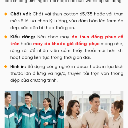
các chương trình ngoài trời hoặc các buổi workshop sôi động.
Chất vải:
Chất vải thun cotton 65/35 hoặc vải thun
mè sẽ là lựa chọn lý tưởng, vừa đảm bảo lên form áo
đẹp, vừa bền bỉ theo thời gian.
Kiểu dáng:
Nên chọn may
áo thun đồng phục cổ
tròn
hoặc
may áo khoác gió đồng phục
mỏng nhẹ,
rộng rãi để nhân viên cảm thấy thoải mái hơn khi
hoạt động liên tục trong thời gian dài.
Hình in:
Sử dụng công nghệ in decal hoặc in lụa kích
thước lớn ở lưng và ngực, truyền tải trọn vẹn thông
điệp của chương trình.