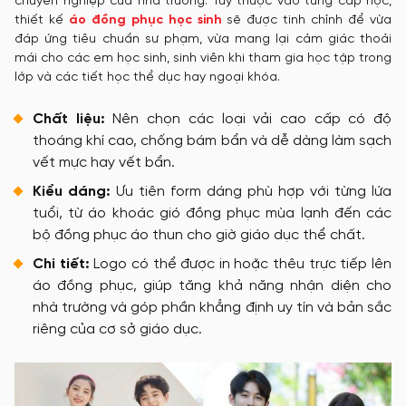
chuyên nghiệp của nhà trường. Tùy thuộc vào từng cấp học,
thiết kế
áo đồng phục học sinh
sẽ được tinh chỉnh để vừa
đáp ứng tiêu chuẩn sư phạm, vừa mang lại cảm giác thoải
mái cho các em học sinh, sinh viên khi tham gia học tập trong
lớp và các tiết học thể dục hay ngoại khóa.
Chất liệu:
Nên chọn các loại vải cao cấp có độ
thoáng khí cao, chống bám bẩn và dễ dàng làm sạch
vết mực hay vết bẩn.
Kiểu dáng:
Ưu tiên form dáng phù hợp với từng lứa
tuổi, từ áo khoác gió đồng phục mùa lạnh đến các
bộ đồng phục áo thun cho giờ giáo dục thể chất.
Chi tiết:
Logo có thể được in hoặc thêu trực tiếp lên
áo đồng phục, giúp tăng khả năng nhận diện cho
nhà trường và góp phần khẳng định uy tín và bản sắc
riêng của cơ sở giáo dục.