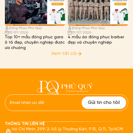
Đồng Phục Phú Quý
Đồng Phục Phú Quý
01/07/2026
01/07/2026
Top 10+ mẫu đồng phục gara
4 mẫu áo đồng phục barber
ô tô đẹp, chuyên nghiệp được
đẹp và chuyên nghiệp
ưa chuộng
Xem tất cả
THÔNG TIN LIÊN HỆ
Hồ Chí Minh: 299/2/45 Lý Thường Kiệt, P.15, Q.11, Tp.HCM