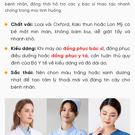
bệnh nhân, đồng thời hỗ trợ các y bác sĩ thao tác nhanh
chóng trong mọi tình huống.
Chất vải:
Loại vải Oxford, Kaki thun hoặc Lon Mỹ có
bề mặt mịn màn, không bám bụi, dễ giặt tẩy và
nhanh khô.
Kiểu dáng:
Khi may áo
đồng phục bác sĩ
, đồng phục
điều dưỡng hoặc
đồng phục y tá
, cần tuân thủ quy
định của Bộ Y tế về kiểu dáng và độ dài áo.
Sắc thái:
Nên chọn màu trắng hoặc xanh dương
nhạt để tạo tâm lý thoải mái và đáng tin cậy cho
bệnh nhân.