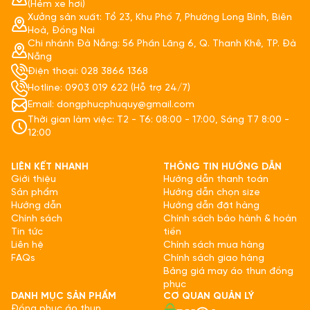
(Hẻm xe hơi)
Xưởng sản xuất: Tổ 23, Khu Phố 7, Phường Long Bình, Biên
Hoà, Đồng Nai
Chi nhánh Đà Nẵng: 56 Phần Lăng 6, Q. Thanh Khê, TP. Đà
Nẵng
Điện thoại: 028 3866 1368
Hotline: 0903 019 622 (Hỗ trợ 24/7)
Email: dongphucphuquy@gmail.com
Thời gian làm việc: T2 - T6: 08:00 - 17:00, Sáng T7 8:00 -
12:00
LIÊN KẾT NHANH
THÔNG TIN HƯỚNG DẪN
Giới thiệu
Hướng dẫn thanh toán
Sản phẩm
Hướng dẫn chọn size
Hướng dẫn
Hướng dẫn đặt hàng
Chính sách
Chính sách bảo hành & hoàn
Tin tức
tiền
Liên hệ
Chính sách mua hàng
FAQs
Chính sách giao hàng
Bảng giá may áo thun đồng
phục
DANH MỤC SẢN PHẨM
CƠ QUAN QUẢN LÝ
Đồng phục áo thun