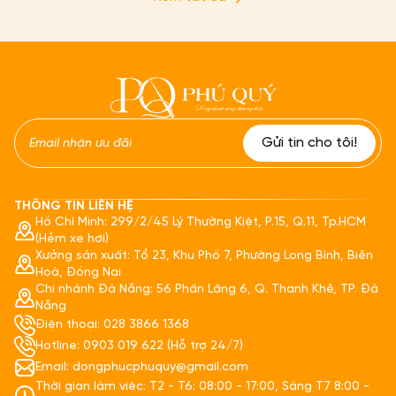
THÔNG TIN LIÊN HỆ
Hồ Chí Minh: 299/2/45 Lý Thường Kiệt, P.15, Q.11, Tp.HCM
(Hẻm xe hơi)
Xưởng sản xuất: Tổ 23, Khu Phố 7, Phường Long Bình, Biên
Hoà, Đồng Nai
Chi nhánh Đà Nẵng: 56 Phần Lăng 6, Q. Thanh Khê, TP. Đà
Nẵng
Điện thoại: 028 3866 1368
Hotline: 0903 019 622 (Hỗ trợ 24/7)
Email: dongphucphuquy@gmail.com
Thời gian làm việc: T2 - T6: 08:00 - 17:00, Sáng T7 8:00 -