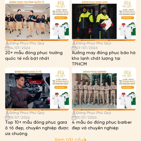
Đồng Phục Phú Quý
Đồng Phục Phú Quý
14/07/2026
07/07/2026
20+ mẫu đồng phục trường
Xưởng may đồng phục bảo hộ
quốc tế nổi bật nhất
kho lạnh chất lượng tại
TPHCM
Đồng Phục Phú Quý
Đồng Phục Phú Quý
01/07/2026
01/07/2026
Top 10+ mẫu đồng phục gara
4 mẫu áo đồng phục barber
ô tô đẹp, chuyên nghiệp được
đẹp và chuyên nghiệp
ưa chuộng
Xem tất cả