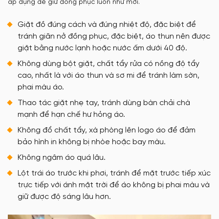
áp dụng để giữ đồng phục luôn như mới.
Giặt đồ đúng cách và đúng nhiệt độ, đặc biệt để
tránh giãn nở đồng phục, đặc biệt, áo thun nên được
giặt bằng nước lạnh hoặc nước ấm dưới 40 độ.
Không dùng bột giặt, chất tẩy rửa có nồng độ tẩy
cao, nhất là với áo thun và sơ mi để tránh làm sờn,
phai màu áo.
Thao tác giặt nhẹ tay, tránh dùng bàn chải chà
mạnh để hạn chế hư hỏng áo.
Không đổ chất tẩy, xà phòng lên logo áo để đảm
bảo hình in không bị nhòe hoặc bay màu.
Không ngâm áo quá lâu.
Lột trái áo trước khi phơi, tránh để mặt trước tiếp xúc
trực tiếp với ánh mặt trời để áo không bị phai màu và
giữ được độ sáng lâu hơn.