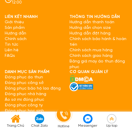
12:00
LIÊN KẾT NHANH
THÔNG TIN HƯỚNG DẪN
Giới thiệu
Hướng dẫn thanh toán
Sản phẩm
Hướng dẫn chọn size
Hướng dẫn
Hướng dẫn đặt hàng
Chính sách
Chính sách bảo hành & hoàn
Tin tức
tiền
Liên hệ
Chính sách mua hàng
FAQs
Chính sách giao hàng
Bảng giá may áo thun đồng
phục
DANH MỤC SẢN PHẨM
CƠ QUAN QUẢN LÝ
Đồng phục áo thun
Đồng phục công sở
Đồng phục bảo hộ lao động
Đồng phục nhà hàng
Áo sơ mi đồng phục
Đồng phục công ty
Đồng phục học sinh
May ba lô
Nón đồng phục
Trang Chủ
Chat Zalo
Messenger
Up top
Hotline