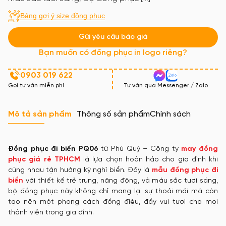
Bảng gợi ý size đồng phục
Gửi yêu cầu báo giá
Bạn muốn có đồng phục in logo riêng?
0903 019 622
Gọi tư vấn miễn phí
Tư vấn qua Messenger / Zalo
Mô tả sản phẩm
Thông số sản phẩm
Chính sách
Đồng phục đi biển PQ06
từ Phú Quý – Công ty
may đồng
phục giá rẻ TPHCM
là lựa chọn hoàn hảo cho gia đình khi
cùng nhau tận hưởng kỳ nghỉ biển. Đây là
mẫu đồng phục đi
biển
với thiết kế trẻ trung, năng động, và màu sắc tươi sáng,
bộ đồng phục này không chỉ mang lại sự thoải mái mà còn
tạo nên một phong cách đồng điệu, đầy vui tươi cho mọi
thành viên trong gia đình.