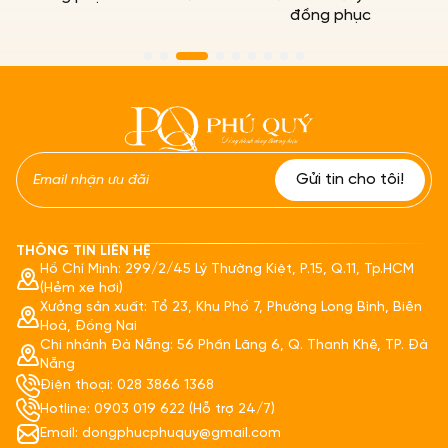
đồng phục
THÔNG TIN LIÊN HỆ
Hồ Chí Minh: 299/2/45 Lý Thường Kiệt, P.15, Q.11, Tp.HCM
(Hẻm xe hơi)
Xưởng sản xuất: Tổ 23, Khu Phố 7, Phường Long Bình, Biên
Hoà, Đồng Nai
Chi nhánh Đà Nẵng: 56 Phần Lăng 6, Q. Thanh Khê, TP. Đà
Nẵng
Điện thoại: 028 3866 1368
Hotline: 0903 019 622 (Hỗ trợ 24/7)
Email: dongphucphuquy@gmail.com