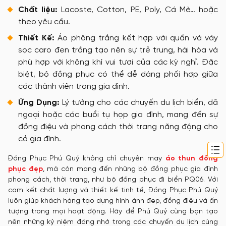
Chất liệu:
Lacoste, Cotton, PE, Poly, Cá Mè… hoặc
theo yêu cầu.
Thiết Kế:
Áo phông trắng kết hợp với quần và váy
sọc caro đen trắng tạo nên sự trẻ trung, hài hòa và
phù hợp với không khí vui tươi của các kỳ nghỉ. Đặc
biệt, bộ đồng phục có thể dễ dàng phối hợp giữa
các thành viên trong gia đình.
Ứng Dụng:
Lý tưởng cho các chuyến du lịch biển, dã
ngoại hoặc các buổi tụ họp gia đình, mang đến sự
đồng điệu và phong cách thời trang năng động cho
cả gia đình.
Đồng Phục Phú Quý không chỉ chuyên may
áo thun đồng
phục đẹp
, mà còn mang đến những bộ đồng phục gia đình
phong cách, thời trang, như bộ đồng phục đi biển PQ06. Với
cam kết chất lượng và thiết kế tinh tế, Đồng Phục Phú Quý
luôn giúp khách hàng tạo dựng hình ảnh đẹp, đồng điệu và ấn
tượng trong mọi hoạt động. Hãy để Phú Quý cùng bạn tạo
nên những kỷ niệm đáng nhớ trong các chuyến du lịch cùng