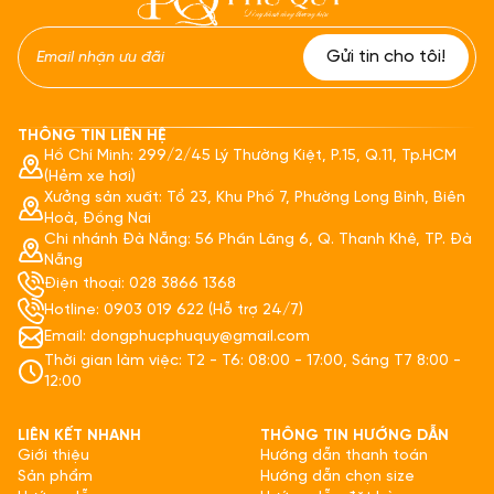
THÔNG TIN LIÊN HỆ
Hồ Chí Minh: 299/2/45 Lý Thường Kiệt, P.15, Q.11, Tp.HCM
(Hẻm xe hơi)
Xưởng sản xuất: Tổ 23, Khu Phố 7, Phường Long Bình, Biên
Hoà, Đồng Nai
Chi nhánh Đà Nẵng: 56 Phần Lăng 6, Q. Thanh Khê, TP. Đà
Nẵng
Điện thoại: 028 3866 1368
Hotline: 0903 019 622 (Hỗ trợ 24/7)
Email: dongphucphuquy@gmail.com
Thời gian làm việc: T2 - T6: 08:00 - 17:00, Sáng T7 8:00 -
12:00
LIÊN KẾT NHANH
THÔNG TIN HƯỚNG DẪN
Giới thiệu
Hướng dẫn thanh toán
Sản phẩm
Hướng dẫn chọn size