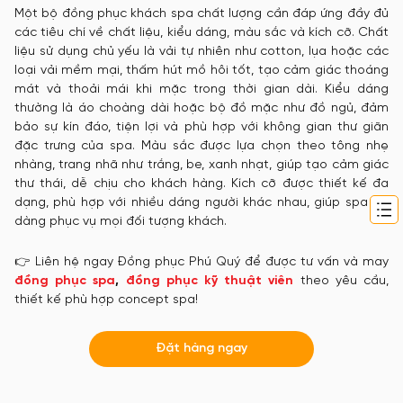
Một bộ đồng phục khách spa chất lượng cần đáp ứng đầy đủ
các tiêu chí về chất liệu, kiểu dáng, màu sắc và kích cỡ. Chất
liệu sử dụng chủ yếu là vải tự nhiên như cotton, lụa hoặc các
loại vải mềm mại, thấm hút mồ hôi tốt, tạo cảm giác thoáng
mát và thoải mái khi mặc trong thời gian dài. Kiểu dáng
thường là áo choàng dài hoặc bộ đồ mặc như đồ ngủ, đảm
bảo sự kín đáo, tiện lợi và phù hợp với không gian thư giãn
đặc trưng của spa. Màu sắc được lựa chọn theo tông nhẹ
nhàng, trang nhã như trắng, be, xanh nhạt, giúp tạo cảm giác
thư thái, dễ chịu cho khách hàng. Kích cỡ được thiết kế đa
dạng, phù hợp với nhiều dáng người khác nhau, giúp spa dễ
dàng phục vụ mọi đối tượng khách.
👉 Liên hệ ngay Đồng phục Phú Quý để được tư vấn và may
đồng phục spa
,
đồng phục kỹ thuật viên
theo yêu cầu,
thiết kế phù hợp concept spa!
Đặt hàng ngay