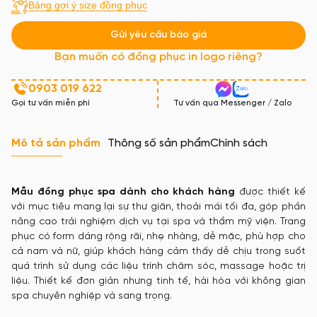
Bảng gợi ý size đồng phục
Gửi yêu cầu báo giá
Bạn muốn có đồng phục in logo riêng?
0903 019 622
Gọi tư vấn miễn phí
Tư vấn qua Messenger / Zalo
Mô tả sản phẩm
Thông số sản phẩm
Chính sách
Mẫu đồng phục spa
dành cho khách hàng
được thiết kế
với mục tiêu mang lại sự thư giãn, thoải mái tối đa, góp phần
nâng cao trải nghiệm dịch vụ tại spa và thẩm mỹ viện. Trang
phục có form dáng rộng rãi, nhẹ nhàng, dễ mặc, phù hợp cho
cả nam và nữ, giúp khách hàng cảm thấy dễ chịu trong suốt
quá trình sử dụng các liệu trình chăm sóc, massage hoặc trị
liệu. Thiết kế đơn giản nhưng tinh tế, hài hòa với không gian
spa chuyên nghiệp và sang trọng.