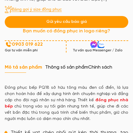
Bảng gợi ý size đồng phục
Gửi yêu cầu báo giá
Bạn muốn có đồng phục in logo riêng?
0903 019 622
Gọi tư vấn miễn phí
Tư vấn qua Messenger / Zalo
Mô tả sản phẩm
Thông số sản phẩm
Chính sách
Đồng phục bếp PQ18 sở hữu tông màu đen cổ điển, là lựa
chọn hoàn hảo để xây dựng hình ảnh chuyên nghiệp và đẳng
cấp cho đội ngũ nhân sự nhà hàng. Thiết kế
đồng phục nhà
bếp
chú trọng vào sự tối giản nhưng tinh tế, giúp che đi các
vết bẩn đặc thù trong quá trình chế biến thực phẩm, giữ cho
người mặc luôn có diện mạo chỉn chu nhất.
Thiết kế vạt chéo phối nút kép thời thượng, tạo