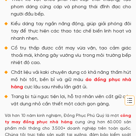
phom dáng cứng cáp và phong thái đĩnh đạc cho
người đầu bếp.
Kiểu dáng tay ngắn năng động, giúp giải phóng đôi
tay để thực hiện các thao tác chế biến linh hoạt và
nhanh nhẹn.
Cổ trụ thấp được cắt may vừa vặn, tạo cảm giác
thoải mái, không gây vướng víu trong môi trường bếp
nhiệt độ cao.
Chất liệu vải kaki chuyên dụng có khả năng thấm hút
mồ hôi tốt, bền bỉ và giữ màu
áo đồng phục nhà
hàng
cực lâu sau nhiều lần giặt ủi.
Trang bị túi ngực tiện lợi, hỗ trợ nhân viên cất giữ các
vật dụng nhỏ cần thiết một cách gọn gàng.
Với hơn 10 năm kinh nghiệm, Đồng Phục Phú Quý là một
công
ty may đồng phục nhà hàng
cung ứng hơn 60.000 sản
phẩm mỗi tháng cho 3.500+ doanh nghiệp trên toàn quốc.
Chúng tôi trực tiếp sản xuất tại xưởng, đảm bảo kiểm soát