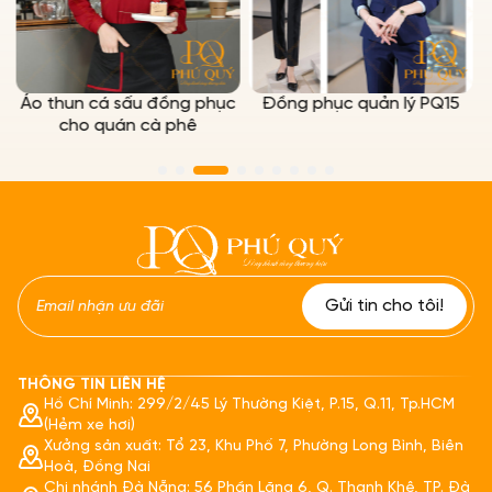
ồng phục
Đồng phục quản lý PQ15
Đồng phục quản lý 
phê
hàng khách sạn cổ d
THÔNG TIN LIÊN HỆ
Hồ Chí Minh: 299/2/45 Lý Thường Kiệt, P.15, Q.11, Tp.HCM
(Hẻm xe hơi)
Xưởng sản xuất: Tổ 23, Khu Phố 7, Phường Long Bình, Biên
Hoà, Đồng Nai
Chi nhánh Đà Nẵng: 56 Phần Lăng 6, Q. Thanh Khê, TP. Đà