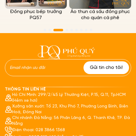
Đồng phục bếp trưởng
Áo thun cá sấu đồng phục
PQ57
cho quán cà phê
THÔNG TIN LIÊN HỆ
Hồ Chí Minh: 299/2/45 Lý Thường Kiệt, P.15, Q.11, Tp.HCM
(Hẻm xe hơi)
Xưởng sản xuất: Tổ 23, Khu Phố 7, Phường Long Bình, Biên
Hoà, Đồng Nai
Chi nhánh Đà Nẵng: 56 Phần Lăng 6, Q. Thanh Khê, TP. Đà
Nẵng
Điện thoại: 028 3866 1368