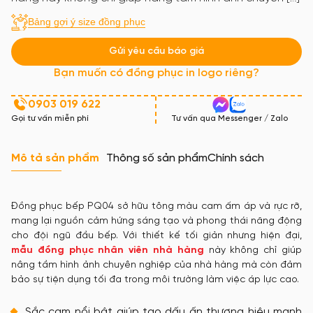
Bảng gợi ý size đồng phục
Gửi yêu cầu báo giá
Bạn muốn có đồng phục in logo riêng?
0903 019 622
Gọi tư vấn miễn phí
Tư vấn qua Messenger / Zalo
Mô tả sản phẩm
Thông số sản phẩm
Chính sách
Đồng phục bếp PQ04 sở hữu tông màu cam ấm áp và rực rỡ,
mang lại nguồn cảm hứng sáng tạo và phong thái năng động
cho đội ngũ đầu bếp. Với thiết kế tối giản nhưng hiện đại,
mẫu đồng phục nhân viên nhà hàng
này không chỉ giúp
nâng tầm hình ảnh chuyên nghiệp của nhà hàng mà còn đảm
bảo sự tiện dụng tối đa trong môi trường làm việc áp lực cao.
Sắc cam nổi bật giúp tạo dấu ấn thương hiệu mạnh