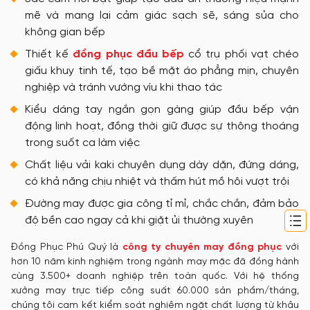
mẽ và mang lại cảm giác sạch sẽ, sáng sủa cho
không gian bếp
Thiết kế
đồng phục đầu bếp
cổ trụ phối vạt chéo
giấu khuy tinh tế, tạo bề mặt áo phẳng mịn, chuyên
nghiệp và tránh vướng víu khi thao tác
Kiểu dáng tay ngắn gọn gàng giúp đầu bếp vận
động linh hoạt, đồng thời giữ được sự thông thoáng
trong suốt ca làm việc
Chất liệu vải kaki chuyên dụng dày dặn, đứng dáng,
có khả năng chịu nhiệt và thấm hút mồ hôi vượt trội
Đường may được gia công tỉ mỉ, chắc chắn, đảm bảo
độ bền cao ngay cả khi giặt ủi thường xuyên
Đồng Phục Phú Quý là
công ty chuyên may đồng phục
với
hơn 10 năm kinh nghiệm trong ngành may mặc đã đồng hành
cùng 3.500+ doanh nghiệp trên toàn quốc. Với hệ thống
xưởng may trực tiếp công suất 60.000 sản phẩm/tháng,
chúng tôi cam kết kiểm soát nghiêm ngặt chất lượng từ khâu