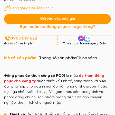
Bảng gợi ý size đồng phục
Gửi yêu cầu báo giá
Bạn muốn có đồng phục in logo riêng?
0903 019 622
Gọi tư vấn miễn phí
Tư vấn qua Messenger / Zalo
Mô tả sản phẩm
Thông số sản phẩm
Chính sách
Đồng phục áo thun công sở PQ01
là mẫu
áo thun đồng
phục cho công ty
được thiết kế tinh tế, sang trọng và hiện
đại, phù hợp cho doanh nghiệp, văn phòng, showroom hoặc
đội ngũ nhân viên dịch vụ. Với gam màu xám trung tính và
phom dáng chuẩn, sản phẩm mang đến hình ảnh chuyên
nghiệp, thanh lịch cho người mặc.
Thiết kế:
Áo được thiết kế cổ trụ với bo cổ và tay áo