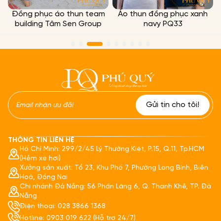
hục áo thun team
Áo thun đồng phục xanh
Áo Đồng P
ng Tâm Sen Group
navy PQ33
Năm 
THÔNG TIN LIÊN HỆ
Hồ Chí Minh: 299/2/45 Lý Thường Kiệt, P.15, Q.11, Tp.HCM
(Hẻm xe hơi)
Xưởng sản xuất: Tổ 23, Khu Phố 7, Phường Long Bình, Biên
Hoà, Đồng Nai
Chi nhánh Đà Nẵng: 56 Phần Lăng 6, Q. Thanh Khê, TP. Đà
Nẵng
Điện thoại: 028 3866 1368
Hotline: 0903 019 622 (Hỗ trợ 24/7)