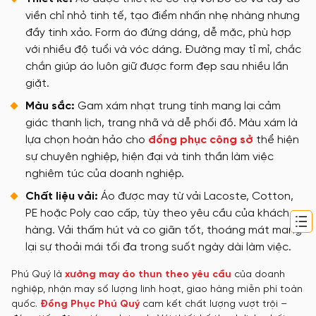
viền chỉ nhỏ tinh tế, tạo điểm nhấn nhẹ nhàng nhưng
đầy tinh xảo. Form áo đứng dáng, dễ mặc, phù hợp
với nhiều độ tuổi và vóc dáng. Đường may tỉ mỉ, chắc
chắn giúp áo luôn giữ được form đẹp sau nhiều lần
giặt.
Màu sắc:
Gam xám nhạt trung tính mang lại cảm
giác thanh lịch, trang nhã và dễ phối đồ. Màu xám là
lựa chọn hoàn hảo cho
đồng phục công sở
thể hiện
sự chuyên nghiệp, hiện đại và tinh thần làm việc
nghiêm túc của doanh nghiệp.
Chất liệu vải:
Áo được may từ vải Lacoste, Cotton,
PE hoặc Poly cao cấp, tùy theo yêu cầu của khách
hàng. Vải thấm hút và co giãn tốt, thoáng mát mang
lại sự thoải mái tối đa trong suốt ngày dài làm việc.
Phú Quý là
xưởng may áo thun theo yêu cầu
của doanh
nghiệp, nhận may số lượng linh hoạt, giao hàng miễn phí toàn
quốc.
Đồng Phục Phú Quý
cam kết chất lượng vượt trội –