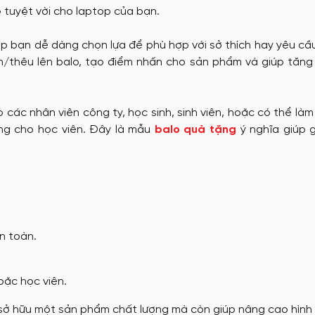
 tuyệt vời cho laptop của bạn.
tặng
Nón đồng phục
úp bạn dễ dàng chọn lựa để phù hợp với sở thích hay yêu c
in/thêu lên balo, tạo điểm nhấn cho sản phẩm và giúp tăn
May Ba Lô
ác nhân viên công ty, học sinh, sinh viên, hoặc có thể là
ng cho học viên. Đây là mẫu
balo quà tặng
ý nghĩa giúp g
n toàn.
oặc học viên.
sở hữu một sản phẩm chất lượng mà còn giúp nâng cao hình