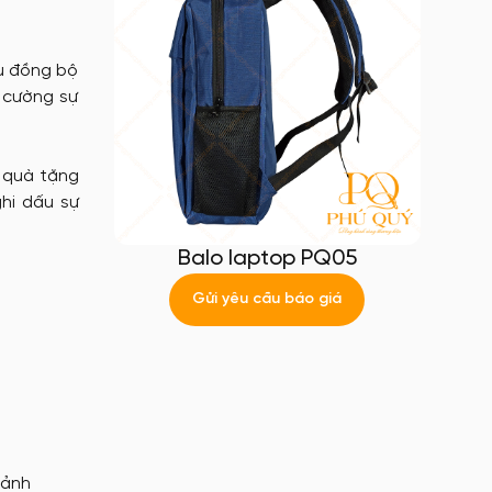
ầu đồng bộ
g cường sự
m quà tặng
hi dấu sự
Balo laptop PQ05
Gửi yêu cầu báo giá
 ảnh