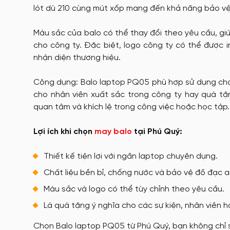
lót dù 210 cùng mút xốp mang đến khả năng bảo vệ
Màu sắc của balo có thể thay đổi theo yêu cầu, gi
cho công ty. Đặc biệt, logo công ty có thể được 
nhận diện thương hiệu.
Công dụng: Balo laptop PQ05 phù hợp sử dụng cho c
cho nhân viên xuất sắc trong công ty hay quà tặ
quan tâm và khích lệ trong công việc hoặc học tập.
Lợi ích khi chọn
may balo
tại Phú Quý:
Thiết kế tiện lợi với ngăn laptop chuyên dụng.
Chất liệu bền bỉ, chống nước và bảo vệ đồ đạc a
Màu sắc và logo có thể tùy chỉnh theo yêu cầu.
Là quà tặng ý nghĩa cho các sự kiện, nhân viên h
Chọn Balo laptop PQ05 từ Phú Quý, bạn không chỉ 