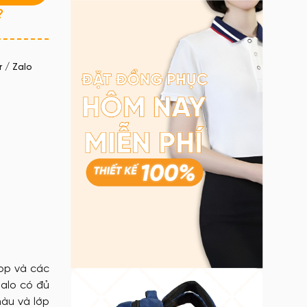
?
 / Zalo
top và các
balo có đủ
màu và lớp