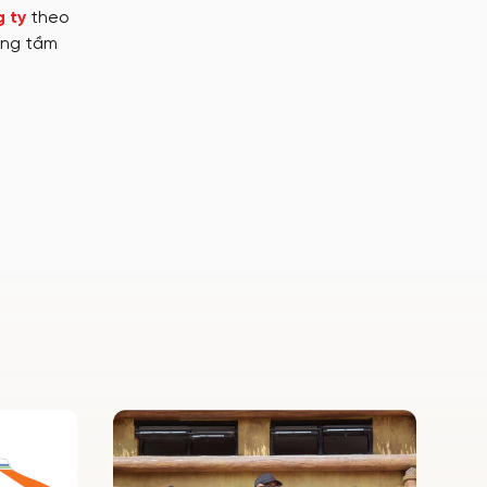
 ty
theo
âng tầm