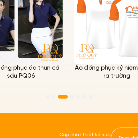
ồng phục áo thun cá
Áo đồng phục kỷ niệm
sấu PQ06
ra trường
Cập nhật thiết kế mới,