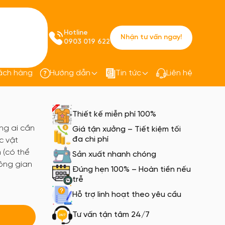
Hotline
Nhận tư vấn ngay!
0903 019 622
ách hàng
Hướng dẫn
Tin tức
Liên hệ
laptop PQ05
Thiết kế miễn phí 100%
ng ai cần
Giá tận xưởng – Tiết kiệm tối
đa chi phí
c vật
 (có thể
Sản xuất nhanh chóng
hông gian
Đúng hẹn 100% – Hoàn tiền nếu
trễ
Hỗ trợ linh hoạt theo yêu cầu
Tư vấn tận tâm 24/7