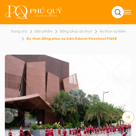
Tìm kiếm
Trang chủ
Sản phẩm
Đồng phục áo thun
Áo thun sự kiện
Áo thun đồng phục sự kiện Edurun Vinschool PQ08