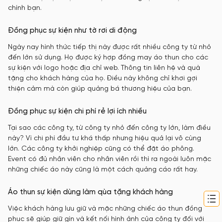
chính bạn.
Đồng phục sự kiện như tờ rơi di động
Ngày nay hình thức tiếp thị này được rất nhiều công ty từ nhỏ
đến lớn sử dụng. Họ được ký hợp đồng may áo thun cho các
sự kiện với logo hoặc địa chỉ web. Thông tin liên hệ và quà
tặng cho khách hàng của họ. Điều này không chỉ khơi gợi
thiện cảm mà còn giúp quảng bá thương hiệu của bạn.
Đồng phục sự kiện chi phí rẻ lợi ích nhiều
Tại sao các công ty, từ công ty nhỏ đến công ty lớn, làm điều
này? Vì chi phí đầu tư khá thấp nhưng hiệu quả lại vô cùng
lớn. Các công ty khởi nghiệp cũng có thể đặt áo phông.
Event có đủ nhân viên cho nhân viên rồi thì ra ngoài luôn mặc
những chiếc áo này cũng là một cách quảng cáo rất hay.
Áo thun sự kiện dùng làm qùa tặng khách hàng
Việc khách hàng lưu giữ và mặc những chiếc áo thun đồng
phục sẽ giúp giữ gìn và kết nối hình ảnh của công ty đối với