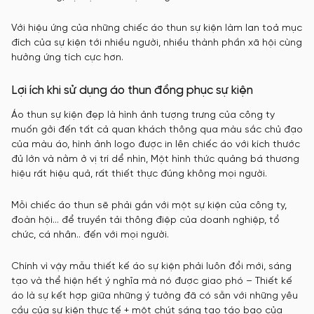
Với hiệu ứng của những chiếc áo thun sự kiện làm lan toả mục
đích của sự kiện tới nhiều người, nhiều thành phần xã hội cùng
hưởng ứng tích cực hơn.
Lợi ích khi sử dụng áo thun đồng phục sự kiện
Áo thun sự kiện đẹp là hình ảnh tượng trưng của công ty
muốn gởi đến tất cả quan khách thông qua màu sắc chủ đạo
của màu áo, hình ảnh logo được in lên chiếc áo với kích thước
đủ lớn và nằm ở vị trí dể nhìn, Một hình thức quảng bá thương
hiệu rất hiệu quả, rất thiết thực đúng không mọi người.
Mỗi chiếc áo thun sẽ phải gắn với một sự kiện của công ty,
đoàn hội… để truyền tải thông điệp của doanh nghiệp, tổ
chức, cá nhân.. đến với mọi người.
Chính vì vậy mẫu thiết kế áo sự kiện phải luôn đổi mới, sáng
tạo và thể hiện hết ý nghĩa mà nó được giao phó – Thiết kế
áo là sự kết hợp giữa những ý tưởng đã có sẵn với những yêu
cầu của sự kiện thực tế + một chút sáng tạo táo bạo của