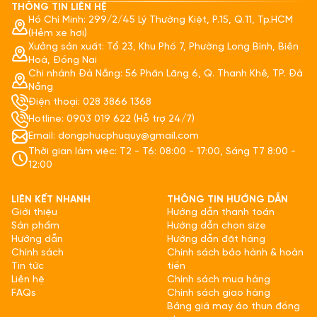
THÔNG TIN LIÊN HỆ
Hồ Chí Minh: 299/2/45 Lý Thường Kiệt, P.15, Q.11, Tp.HCM
(Hẻm xe hơi)
Xưởng sản xuất: Tổ 23, Khu Phố 7, Phường Long Bình, Biên
Hoà, Đồng Nai
Chi nhánh Đà Nẵng: 56 Phần Lăng 6, Q. Thanh Khê, TP. Đà
Nẵng
Điện thoại: 028 3866 1368
Hotline: 0903 019 622 (Hỗ trợ 24/7)
Email: dongphucphuquy@gmail.com
Thời gian làm việc: T2 - T6: 08:00 - 17:00, Sáng T7 8:00 -
12:00
LIÊN KẾT NHANH
THÔNG TIN HƯỚNG DẪN
Giới thiệu
Hướng dẫn thanh toán
Sản phẩm
Hướng dẫn chọn size
Hướng dẫn
Hướng dẫn đặt hàng
Chính sách
Chính sách bảo hành & hoàn
Tin tức
tiền
Liên hệ
Chính sách mua hàng
FAQs
Chính sách giao hàng
Bảng giá may áo thun đồng