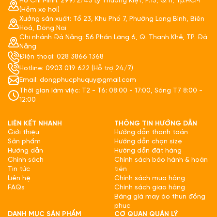
Hồ Chí Minh: 299/2/45 Lý Thường Kiệt, P.15, Q.11, Tp.HCM
(Hẻm xe hơi)
Xưởng sản xuất: Tổ 23, Khu Phố 7, Phường Long Bình, Biên
Hoà, Đồng Nai
Chi nhánh Đà Nẵng: 56 Phần Lăng 6, Q. Thanh Khê, TP. Đà
Nẵng
Điện thoại: 028 3866 1368
Hotline: 0903 019 622 (Hỗ trợ 24/7)
Email: dongphucphuquy@gmail.com
Thời gian làm việc: T2 - T6: 08:00 - 17:00, Sáng T7 8:00 -
12:00
LIÊN KẾT NHANH
THÔNG TIN HƯỚNG DẪN
Giới thiệu
Hướng dẫn thanh toán
Sản phẩm
Hướng dẫn chọn size
Hướng dẫn
Hướng dẫn đặt hàng
Chính sách
Chính sách bảo hành & hoàn
Tin tức
tiền
Liên hệ
Chính sách mua hàng
FAQs
Chính sách giao hàng
Bảng giá may áo thun đồng
phục
DANH MỤC SẢN PHẨM
CƠ QUAN QUẢN LÝ