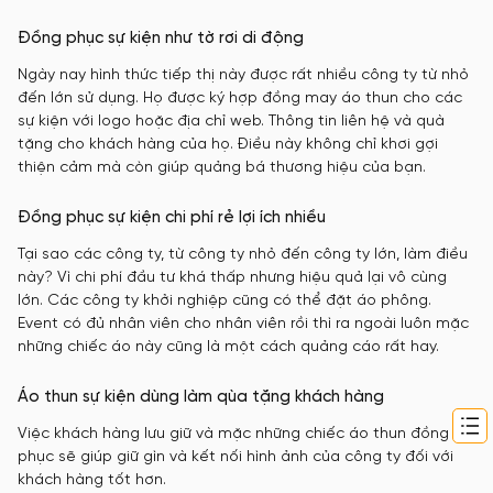
Đồng phục sự kiện như tờ rơi di động
Ngày nay hình thức tiếp thị này được rất nhiều công ty từ nhỏ
đến lớn sử dụng. Họ được ký hợp đồng may áo thun cho các
sự kiện với logo hoặc địa chỉ web. Thông tin liên hệ và quà
tặng cho khách hàng của họ. Điều này không chỉ khơi gợi
thiện cảm mà còn giúp quảng bá thương hiệu của bạn.
Đồng phục sự kiện chi phí rẻ lợi ích nhiều
Tại sao các công ty, từ công ty nhỏ đến công ty lớn, làm điều
này? Vì chi phí đầu tư khá thấp nhưng hiệu quả lại vô cùng
lớn. Các công ty khởi nghiệp cũng có thể đặt áo phông.
Event có đủ nhân viên cho nhân viên rồi thì ra ngoài luôn mặc
những chiếc áo này cũng là một cách quảng cáo rất hay.
Áo thun sự kiện dùng làm qùa tặng khách hàng
Việc khách hàng lưu giữ và mặc những chiếc áo thun đồng
phục sẽ giúp giữ gìn và kết nối hình ảnh của công ty đối với
khách hàng tốt hơn.