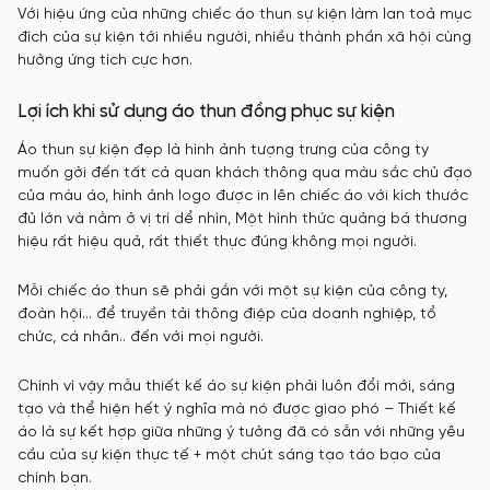
Với hiệu ứng của những chiếc áo thun sự kiện làm lan toả mục
đích của sự kiện tới nhiều người, nhiều thành phần xã hội cùng
hưởng ứng tích cực hơn.
Lợi ích khi sử dụng áo thun đồng phục sự kiện
Áo thun sự kiện đẹp là hình ảnh tượng trưng của công ty
muốn gởi đến tất cả quan khách thông qua màu sắc chủ đạo
của màu áo, hình ảnh logo được in lên chiếc áo với kích thước
đủ lớn và nằm ở vị trí dể nhìn, Một hình thức quảng bá thương
hiệu rất hiệu quả, rất thiết thực đúng không mọi người.
Mỗi chiếc áo thun sẽ phải gắn với một sự kiện của công ty,
đoàn hội… để truyền tải thông điệp của doanh nghiệp, tổ
chức, cá nhân.. đến với mọi người.
Chính vì vậy mẫu thiết kế áo sự kiện phải luôn đổi mới, sáng
tạo và thể hiện hết ý nghĩa mà nó được giao phó – Thiết kế
áo là sự kết hợp giữa những ý tưởng đã có sẵn với những yêu
cầu của sự kiện thực tế + một chút sáng tạo táo bạo của
chính bạn.