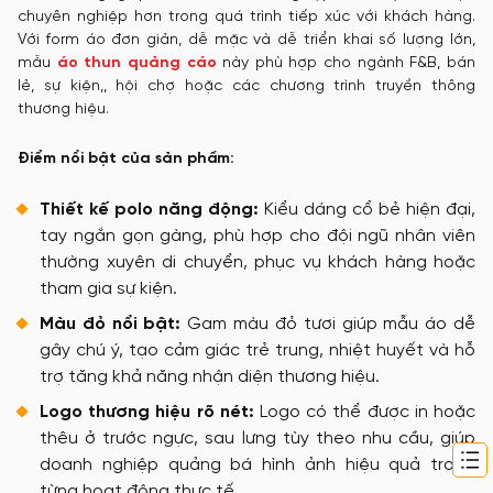
chuyên nghiệp hơn trong quá trình tiếp xúc với khách hàng.
Với form áo đơn giản, dễ mặc và dễ triển khai số lượng lớn,
mẫu
áo thun quảng cáo
này phù hợp cho ngành F&B, bán
lẻ, sự kiện,, hội chợ hoặc các chương trình truyền thông
thương hiệu.
Điểm nổi bật của sản phẩm:
Thiết kế polo năng động:
Kiểu dáng cổ bẻ hiện đại,
tay ngắn gọn gàng, phù hợp cho đội ngũ nhân viên
thường xuyên di chuyển, phục vụ khách hàng hoặc
tham gia sự kiện.
Màu đỏ nổi bật:
Gam màu đỏ tươi giúp mẫu áo dễ
gây chú ý, tạo cảm giác trẻ trung, nhiệt huyết và hỗ
trợ tăng khả năng nhận diện thương hiệu.
Logo thương hiệu rõ nét:
Logo có thể được in hoặc
thêu ở trước ngực, sau lưng tùy theo nhu cầu, giúp
doanh nghiệp quảng bá hình ảnh hiệu quả trong
từng hoạt động thực tế.