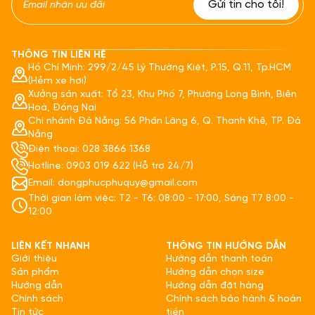
THÔNG TIN LIÊN HỆ
Hồ Chí Minh: 299/2/45 Lý Thường Kiệt, P.15, Q.11, Tp.HCM
(Hẻm xe hơi)
Xưởng sản xuất: Tổ 23, Khu Phố 7, Phường Long Bình, Biên
Hoà, Đồng Nai
Chi nhánh Đà Nẵng: 56 Phần Lăng 6, Q. Thanh Khê, TP. Đà
Nẵng
Điện thoại: 028 3866 1368
Hotline: 0903 019 622 (Hỗ trợ 24/7)
Email: dongphucphuquy@gmail.com
Thời gian làm việc: T2 - T6: 08:00 - 17:00, Sáng T7 8:00 -
12:00
LIÊN KẾT NHANH
THÔNG TIN HƯỚNG DẪN
Giới thiệu
Hướng dẫn thanh toán
Sản phẩm
Hướng dẫn chọn size
Hướng dẫn
Hướng dẫn đặt hàng
Chính sách
Chính sách bảo hành & hoàn
Tin tức
tiền