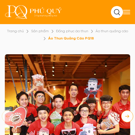
Tìm kiếm
Trang chủ
Sản phẩm
Đồng phục áo thun
Áo thun quảng cáo
Áo Thun Quảng Cáo PQ18