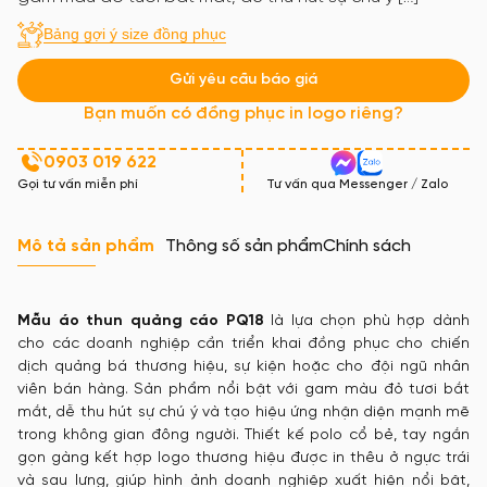
Bảng gợi ý size đồng phục
Gửi yêu cầu báo giá
Bạn muốn có đồng phục in logo riêng?
0903 019 622
Gọi tư vấn miễn phí
Tư vấn qua Messenger / Zalo
Mô tả sản phẩm
Thông số sản phẩm
Chính sách
Mẫu áo thun quảng cáo PQ18
là lựa chọn phù hợp dành
cho các doanh nghiệp cần triển khai đồng phục cho chiến
dịch quảng bá thương hiệu, sự kiện hoặc cho đội ngũ nhân
viên bán hàng. Sản phẩm nổi bật với gam màu đỏ tươi bắt
mắt, dễ thu hút sự chú ý và tạo hiệu ứng nhận diện mạnh mẽ
trong không gian đông người. Thiết kế polo cổ bẻ, tay ngắn
gọn gàng kết hợp logo thương hiệu được in thêu ở ngực trái
và sau lưng, giúp hình ảnh doanh nghiệp xuất hiện nổi bật,