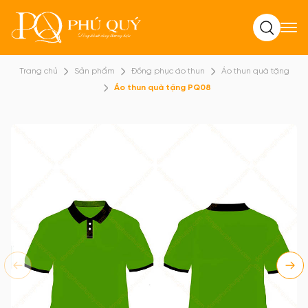
Tìm kiếm
Trang chủ
Sản phẩm
Đồng phục áo thun
Áo thun quà tặng
Áo thun quà tặng PQ08