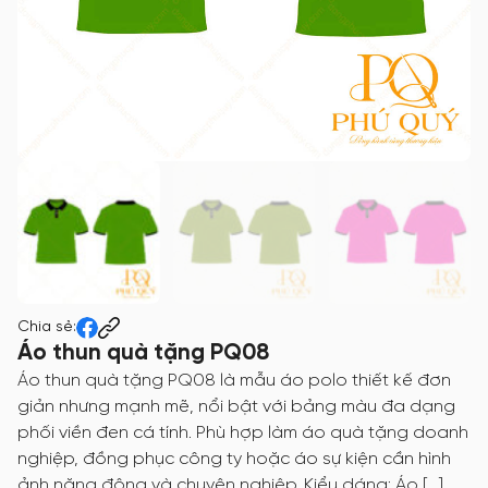
Chia sẻ:
Áo thun quà tặng PQ08
Áo thun quà tặng PQ08 là mẫu áo polo thiết kế đơn
giản nhưng mạnh mẽ, nổi bật với bảng màu đa dạng
phối viền đen cá tính. Phù hợp làm áo quà tặng doanh
nghiệp, đồng phục công ty hoặc áo sự kiện cần hình
ảnh năng động và chuyên nghiệp. Kiểu dáng: Áo […]