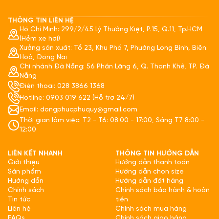
THÔNG TIN LIÊN HỆ
Hồ Chí Minh: 299/2/45 Lý Thường Kiệt, P.15, Q.11, Tp.HCM
(Hẻm xe hơi)
Xưởng sản xuất: Tổ 23, Khu Phố 7, Phường Long Bình, Biên
Hoà, Đồng Nai
Chi nhánh Đà Nẵng: 56 Phần Lăng 6, Q. Thanh Khê, TP. Đà
Nẵng
Điện thoại: 028 3866 1368
Hotline: 0903 019 622 (Hỗ trợ 24/7)
Email: dongphucphuquy@gmail.com
Thời gian làm việc: T2 - T6: 08:00 - 17:00, Sáng T7 8:00 -
12:00
LIÊN KẾT NHANH
THÔNG TIN HƯỚNG DẪN
Giới thiệu
Hướng dẫn thanh toán
Sản phẩm
Hướng dẫn chọn size
Hướng dẫn
Hướng dẫn đặt hàng
Chính sách
Chính sách bảo hành & hoàn
Tin tức
tiền
Liên hệ
Chính sách mua hàng
FAQs
Chính sách giao hàng