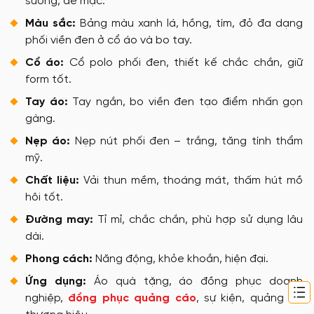
suông, dễ mặc.
Màu sắc:
Bảng màu xanh lá, hồng, tím, đỏ đa dạng
phối viền đen ở cổ áo và bo tay.
Cổ áo:
Cổ polo phối đen, thiết kế chắc chắn, giữ
form tốt.
Tay áo:
Tay ngắn, bo viền đen tạo điểm nhấn gọn
gàng.
Nẹp áo:
Nẹp nút phối đen – trắng, tăng tính thẩm
mỹ.
Chất liệu:
Vải thun mềm, thoáng mát, thấm hút mồ
hôi tốt.
Đường may:
Tỉ mỉ, chắc chắn, phù hợp sử dụng lâu
dài.
Phong cách:
Năng động, khỏe khoắn, hiện đại.
Ứng dụng:
Áo quà tặng, áo đồng phục doanh
nghiệp,
đồng phục quảng cáo
, sự kiện, quảng bá