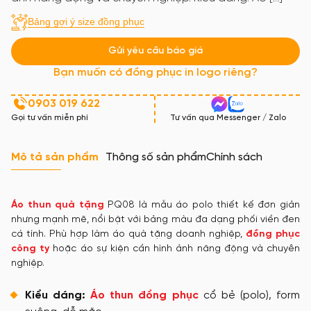
Bảng gợi ý size đồng phục
Gửi yêu cầu báo giá
Bạn muốn có đồng phục in logo riêng?
0903 019 622
Gọi tư vấn miễn phí
Tư vấn qua Messenger / Zalo
Mô tả sản phẩm
Thông số sản phẩm
Chính sách
Áo thun quà tặng
PQ08 là mẫu áo polo thiết kế đơn giản
nhưng mạnh mẽ, nổi bật với bảng màu đa dạng phối viền đen
cá tính. Phù hợp làm áo quà tặng doanh nghiệp,
đồng phục
công ty
hoặc áo sự kiện cần hình ảnh năng động và chuyên
nghiệp.
Kiểu dáng:
Áo thun đồng phục
cổ bẻ (polo), form