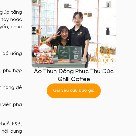
 giúp tăng
n tây hoặc
uyển, phục
i đồ uống
n, phù hợp
Áo Thun Đồng Phục Thủ Đức
Ghill Coffee
ch hàng dễ
Gửi yêu cầu báo giá
 viên pha
chuỗi F&B,
 nội dung