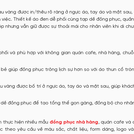
tặng
Nón đồng phục
àu vàng được in/thêu rõ ràng ở ngực áo, tay áo và mặt sau,
m việc. Thiết kế áo đen dễ phối cùng tạp dề đồng phục, quầ
ệp nhưng vẫn giữ được sự thoải mái cho nhân viên khi di ch
May Ba Lô
hối và phù hợp với không gian quán cafe, nhà hàng, chuỗ
bẻ giúp đồng phục trông lịch sự hơn so với áo thun cổ trò
u vàng được bố trí ở ngực áo, tay áo và mặt sau, giúp khá
p dề đồng phục để tạo tổng thể gọn gàng, đồng bộ cho nhân
m thực hiện nhiều mẫu
đồng phục nhà hàng
, quán cafe và 
theo yêu cầu về màu sắc, chất liệu, form dáng, logo và