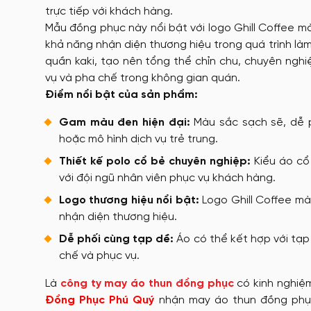
trực tiếp với khách hàng.
Mẫu đồng phục này nổi bật với logo Ghill Coffee m
khả năng nhận diện thương hiệu trong quá trình là
quần kaki, tạo nên tổng thể chỉn chu, chuyên nghi
vụ và pha chế trong không gian quán.
Điểm nổi bật của sản phẩm:
Gam màu đen hiện đại:
Màu sắc sạch sẽ, dễ p
hoặc mô hình dịch vụ trẻ trung.
Thiết kế polo cổ bẻ chuyên nghiệp:
Kiểu áo cổ 
với đội ngũ nhân viên phục vụ khách hàng.
Logo thương hiệu nổi bật:
Logo Ghill Coffee mà
nhận diện thương hiệu.
Dễ phối cùng tạp dề:
Áo có thể kết hợp với tạ
chế và phục vụ.
Là
công ty may áo thun đồng phục
có kinh nghiệ
Đồng Phục Phú Quý
nhận may áo thun đồng phục 