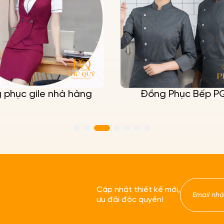
Đồng Phục Bếp PQ60
Áo sơ mi
cà 
Cập nhật thiết kế mới,
ưu đãi độc quyền!