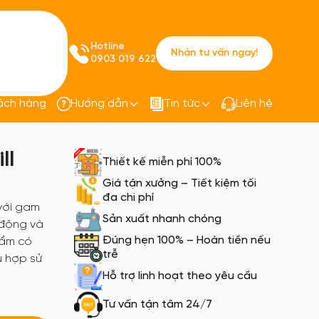
Hotline
Nhận tư vấn ngay!
0903 019 622
ách hàng
Hướng dẫn
Tin tức
Liên hệ
ồng Phục Thủ Đức Ghill Coffee
ll
Thiết kế miễn phí 100%
Giá tận xưởng – Tiết kiệm tối
đa chi phí
 với gam
Sản xuất nhanh chóng
 động và
Đúng hẹn 100% – Hoàn tiền nếu
hẩm có
trễ
ù hợp sử
Hỗ trợ linh hoạt theo yêu cầu
Tư vấn tận tâm 24/7