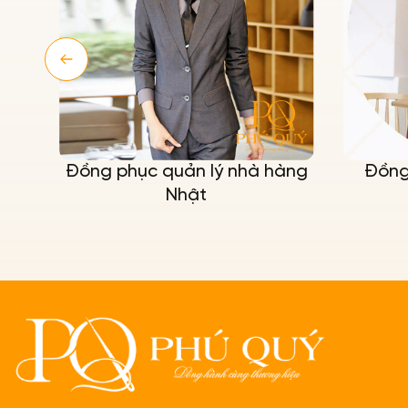
ản lý nhà hàng
Đồng phục gile nhà hàng
hật