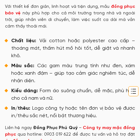
Với thiết kế đơn giản, linh hoạt và tiện dụng, mẫu
đồng phục
bảo vệ
này phù hợp cho cả môi trường trong nhà và ngoài
trời, giúp nhân viên di chuyển, làm việc suốt ca dài mà vẫn
cảm thấy thoải mái.
Chất liệu:
Vải cotton hoặc polyester cao cấp –
thoáng mát, thấm hút mồ hôi tốt, dễ giặt và nhanh
khô.
Màu sắc:
Các gam màu trung tính như đen, xám
hoặc xanh đậm – giúp tạo cảm giác nghiêm túc, dễ
nhận diện.
Kiểu dáng:
Form áo suông chuẩn, dễ mặc, phù hợp
cho cả nam và nữ.
In/thêu:
Logo công ty hoặc tên đơn vị bảo vệ được
in/thêu sắc nét, nổi bật thương hiệu.
Liên hệ ngay
Đồng Phục Phú Quý
–
Công ty may mặc đồng
phục
qua hotline: 0903 019 622 để được tư vấn và hỗ trợ đặt