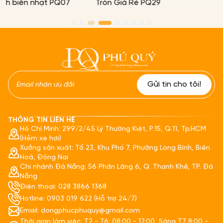
 PQ07
Tròn Giá Rẻ PQ29
THÔNG TIN LIÊN HỆ
Hồ Chí Minh: 299/2/45 Lý Thường Kiệt, P.15, Q.11, Tp.HCM
(Hẻm xe hơi)
Xưởng sản xuất: Tổ 23, Khu Phố 7, Phường Long Bình, Biên
Hoà, Đồng Nai
Chi nhánh Đà Nẵng: 56 Phần Lăng 6, Q. Thanh Khê, TP. Đà
Nẵng
Điện thoại: 028 3866 1368
Hotline: 0903 019 622 (Hỗ trợ 24/7)
Email: dongphucphuquy@gmail.com
Thời gian làm việc: T2 - T6: 08:00 - 17:00, Sáng T7 8:00 -