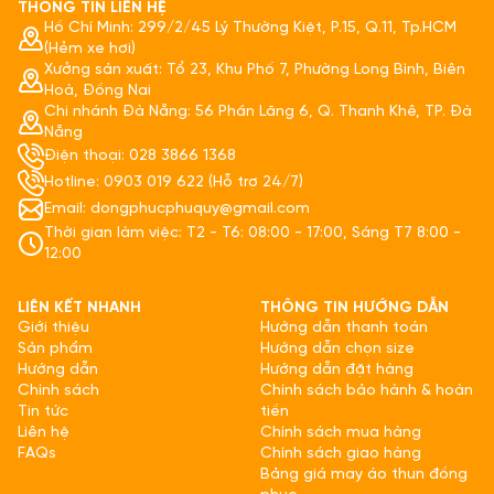
THÔNG TIN LIÊN HỆ
Hồ Chí Minh: 299/2/45 Lý Thường Kiệt, P.15, Q.11, Tp.HCM
(Hẻm xe hơi)
Xưởng sản xuất: Tổ 23, Khu Phố 7, Phường Long Bình, Biên
Hoà, Đồng Nai
Chi nhánh Đà Nẵng: 56 Phần Lăng 6, Q. Thanh Khê, TP. Đà
Nẵng
Điện thoại: 028 3866 1368
Hotline: 0903 019 622 (Hỗ trợ 24/7)
Email: dongphucphuquy@gmail.com
Thời gian làm việc: T2 - T6: 08:00 - 17:00, Sáng T7 8:00 -
12:00
LIÊN KẾT NHANH
THÔNG TIN HƯỚNG DẪN
Giới thiệu
Hướng dẫn thanh toán
Sản phẩm
Hướng dẫn chọn size
Hướng dẫn
Hướng dẫn đặt hàng
Chính sách
Chính sách bảo hành & hoàn
Tin tức
tiền
Liên hệ
Chính sách mua hàng
FAQs
Chính sách giao hàng
Bảng giá may áo thun đồng