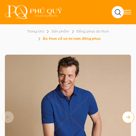
Tìm kiếm
Trang chủ
Sản phẩm
Đồng phục áo thun
Áo thun cổ sơ mi nam đồng phục