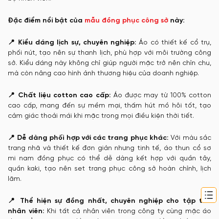
Đặc điểm nổi bật của
mẫu đồng phục công sở
này:
📍 Kiểu dáng lịch sự, chuyên nghiệp:
Áo có thiết kế cổ trụ,
phối nút, tạo nên sự thanh lịch, phù hợp với môi trường công
sở. Kiểu dáng này không chỉ giúp người mặc trở nên chỉn chu,
mà còn nâng cao hình ảnh thương hiệu của doanh nghiệp.
📍 Chất liệu cotton cao cấp:
Áo được may từ 100% cotton
cao cấp, mang đến sự mềm mại, thấm hút mồ hôi tốt, tạo
cảm giác thoải mái khi mặc trong mọi điều kiện thời tiết.
📍 Dễ dàng phối hợp với các trang phục khác:
Với màu sắc
trang nhã và thiết kế đơn giản nhưng tinh tế, áo thun cổ sơ
mi nam đồng phục có thể dễ dàng kết hợp với quần tây,
quần kaki, tạo nên set trang phục công sở hoàn chỉnh, lịch
lãm.
📍 Thể hiện sự đồng nhất, chuyên nghiệp cho tập thể
nhân viên:
Khi tất cả nhân viên trong công ty cùng mặc áo