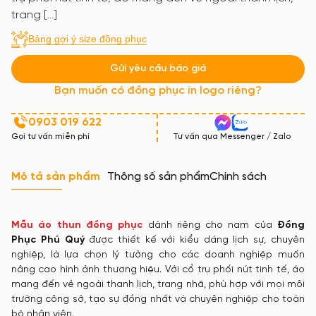
trang […]
Bảng gợi ý size đồng phục
Gửi yêu cầu báo giá
Bạn muốn có đồng phục in logo riêng?
0903 019 622
Gọi tư vấn miễn phí
Tư vấn qua Messenger / Zalo
Mô tả sản phẩm
Thông số sản phẩm
Chính sách
Mẫu áo thun đồng phục
dành riêng cho nam của
Đồng
Phục Phú Quý
được thiết kế với kiểu dáng lịch sự, chuyên
nghiệp, là lựa chọn lý tưởng cho các doanh nghiệp muốn
nâng cao hình ảnh thương hiệu. Với cổ trụ phối nút tinh tế, áo
mang đến vẻ ngoài thanh lịch, trang nhã, phù hợp với mọi môi
trường công sở, tạo sự đồng nhất và chuyên nghiệp cho toàn
bộ nhân viên.