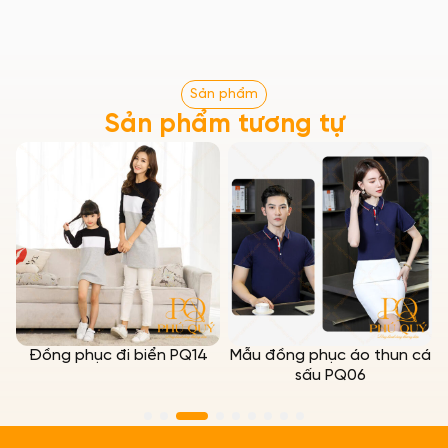
Sản phẩm
Sản phẩm tương tự
g phục đi biển PQ14
Mẫu đồng phục áo thun cá
Đồng 
sấu PQ06