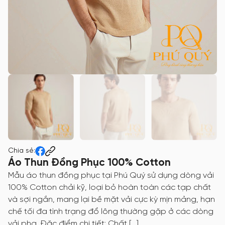
Chia sẻ:
Áo Thun Đồng Phục 100% Cotton
Mẫu áo thun đồng phục tại Phú Quý sử dụng dòng vải
100% Cotton chải kỹ, loại bỏ hoàn toàn các tạp chất
và sợi ngắn, mang lại bề mặt vải cực kỳ mịn mảng, hạn
chế tối đa tình trạng đổ lông thường gặp ở các dòng
vải pha. Đặc điểm chi tiết: Chất […]