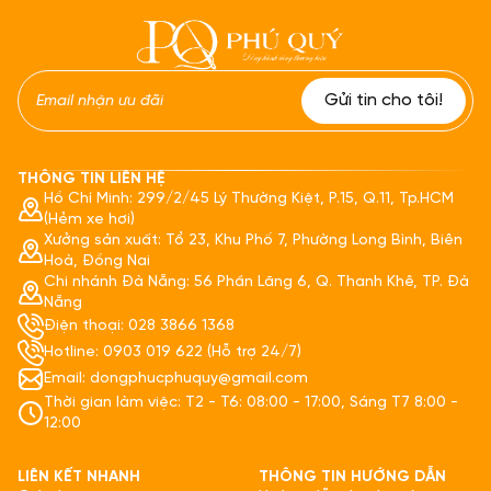
THÔNG TIN LIÊN HỆ
Hồ Chí Minh: 299/2/45 Lý Thường Kiệt, P.15, Q.11, Tp.HCM
(Hẻm xe hơi)
Xưởng sản xuất: Tổ 23, Khu Phố 7, Phường Long Bình, Biên
Hoà, Đồng Nai
Chi nhánh Đà Nẵng: 56 Phần Lăng 6, Q. Thanh Khê, TP. Đà
Nẵng
Điện thoại: 028 3866 1368
Hotline: 0903 019 622 (Hỗ trợ 24/7)
Email: dongphucphuquy@gmail.com
Thời gian làm việc: T2 - T6: 08:00 - 17:00, Sáng T7 8:00 -
12:00
LIÊN KẾT NHANH
THÔNG TIN HƯỚNG DẪN