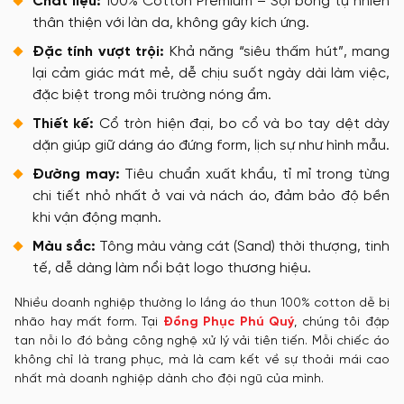
Chất liệu:
100% Cotton Premium – Sợi bông tự nhiên
thân thiện với làn da, không gây kích ứng.
Đặc tính vượt trội:
Khả năng “siêu thấm hút”, mang
lại cảm giác mát mẻ, dễ chịu suốt ngày dài làm việc,
đặc biệt trong môi trường nóng ẩm.
Thiết kế:
Cổ tròn hiện đại, bo cổ và bo tay dệt dày
dặn giúp giữ dáng áo đứng form, lịch sự như hình mẫu.
Đường may:
Tiêu chuẩn xuất khẩu, tỉ mỉ trong từng
chi tiết nhỏ nhất ở vai và nách áo, đảm bảo độ bền
khi vận động mạnh.
Màu sắc:
Tông màu vàng cát (Sand) thời thượng, tinh
tế, dễ dàng làm nổi bật logo thương hiệu.
Nhiều doanh nghiệp thường lo lắng áo thun 100% cotton dễ bị
nhão hay mất form. Tại
Đồng Phục Phú Quý
, chúng tôi đập
tan nỗi lo đó bằng công nghệ xử lý vải tiên tiến. Mỗi chiếc áo
không chỉ là trang phục, mà là cam kết về sự thoải mái cao
nhất mà doanh nghiệp dành cho đội ngũ của mình.