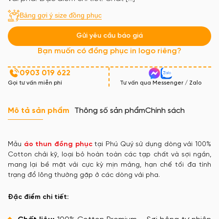
Bảng gợi ý size đồng phục
Gửi yêu cầu báo giá
Bạn muốn có đồng phục in logo riêng?
0903 019 622
Gọi tư vấn miễn phí
Tư vấn qua Messenger / Zalo
Mô tả sản phẩm
Thông số sản phẩm
Chính sách
Mẫu
áo thun đồng phục
tại Phú Quý sử dụng dòng vải 100%
Cotton chải kỹ, loại bỏ hoàn toàn các tạp chất và sợi ngắn,
mang lại bề mặt vải cực kỳ mịn mảng, hạn chế tối đa tình
trạng đổ lông thường gặp ở các dòng vải pha.
Đặc điểm chi tiết: