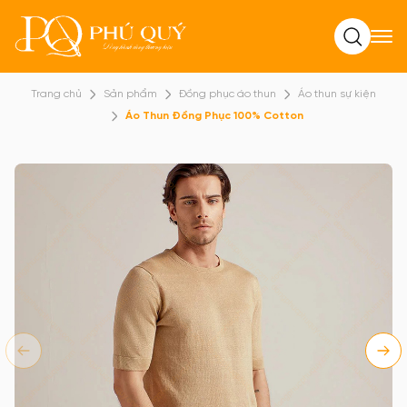
Tìm kiếm
Trang chủ
Sản phẩm
Đồng phục áo thun
Áo thun sự kiện
Áo Thun Đồng Phục 100% Cotton