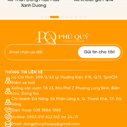
Xanh Dương
THÔNG TIN LIÊN HỆ
Hồ Chí Minh: 299/2/45 Lý Thường Kiệt, P.15, Q.11, Tp.HCM
(Hẻm xe hơi)
Xưởng sản xuất: Tổ 23, Khu Phố 7, Phường Long Bình, Biên
Hoà, Đồng Nai
Chi nhánh Đà Nẵng: 56 Phần Lăng 6, Q. Thanh Khê, TP. Đà
Nẵng
Điện thoại: 028 3866 1368
Hotline: 0903 019 622 (Hỗ trợ 24/7)
Email: dongphucphuquy@gmail.com