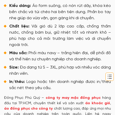
Kiểu dáng:
Áo form suông, có nón rút dây, khóa kéo
bền chắc và túi chéo hai bên tiện dụng. Phần bo tay
nhẹ giúp áo vừa vặn, gọn gàng khi di chuyển.
Chất liệu:
Vải gió dù 2 lớp cao cấp, chống thấm
nước, chống bám bụi, giữ nhiệt tốt và nhanh khô –
phù hợp cho cả môi trường làm việc và di chuyển
ngoài trời.
Màu sắc:
Phối màu navy – trắng hiện đại, dễ phối đồ
và thể hiện sự chuyên nghiệp cho doanh nghiệp.
Size:
Đa dạng từ S – 3XL, phù hợp với nhiều vóc dáng
nhân viên.
In/thêu:
Logo hoặc tên doanh nghiệp được in/thêu
sắc nét theo yêu cầu.
Đồng Phục Phú Quý –
công ty may mặc đồng phục
hàng
đầu tại TP.HCM, chuyên thiết kế và sản xuất
áo khoác gió
,
áo đồng phục cho công ty
chất lượng cao, đáp ứng mọi nhu
cầu của doanh nghiệp trên toàn quốc. Liên hệ ngay