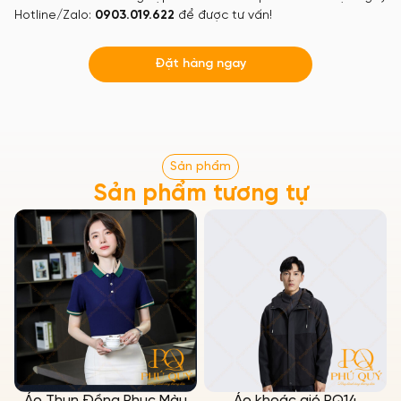
Hotline/Zalo:
0903.019.622
để được tư vấn!
Đặt hàng ngay
Sản phẩm
Sản phẩm tương tự
Áo Thun Đồng Phục Màu
Áo khoác gió PQ14