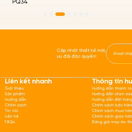
PQ34
Cập nhật thiết kế mới,
ưu đãi độc quyền!
Liên kết nhanh
Thông tin h
Giới thiệu
Hướng dẫn thanh t
Sản phẩm
Hướng dẫn chọn siz
Hướng dẫn
Hướng dẫn đặt hàn
Chính sách
Chính sách bảo hàn
Tin tức
Chính sách mua hà
Liên hệ
Chính sách giao hà
FAQs
Bảng giá may áo th