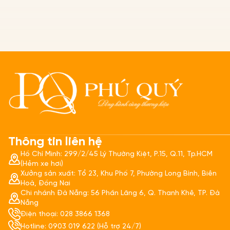
Thông tin liên hệ
Hồ Chí Minh: 299/2/45 Lý Thường Kiệt, P.15, Q.11, Tp.HCM
(Hẻm xe hơi)
Xưởng sản xuất: Tổ 23, Khu Phố 7, Phường Long Bình, Biên
Hoà, Đồng Nai
Chi nhánh Đà Nẵng: 56 Phần Lăng 6, Q. Thanh Khê, TP. Đà
Nẵng
Điện thoại: 028 3866 1368
Hotline: 0903 019 622 (Hỗ trợ 24/7)