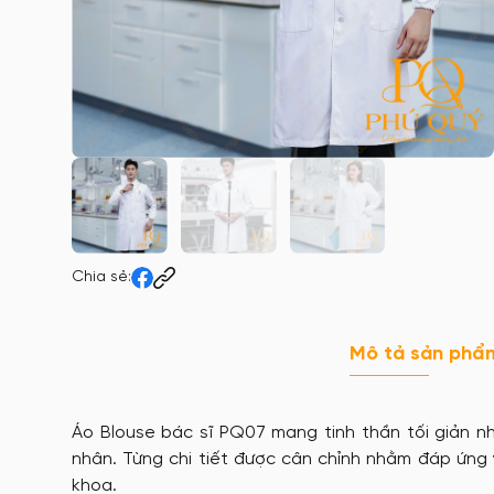
Chia sẻ:
Mô tả sản phẩ
Áo Blouse bác sĩ PQ07 mang tinh thần tối giản n
nhân. Từng chi tiết được cân chỉnh nhằm đáp ứng y
khoa.