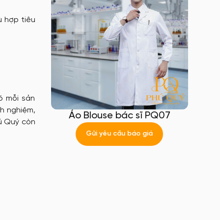
 hợp tiêu
ó mỗi sản
nh nghiệm,
Áo Blouse bác sĩ PQ07
hú Quý còn
Gửi yêu cầu báo giá