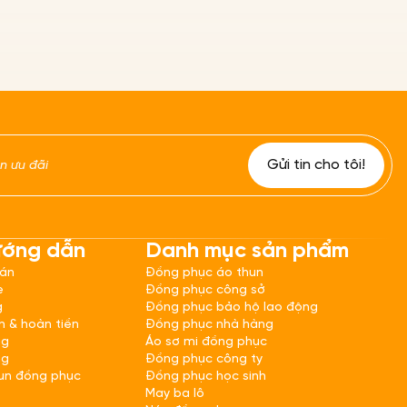
ướng dẫn
Danh mục sản phẩm
oán
Đồng phục áo thun
e
Đồng phục công sở
g
Đồng phục bảo hộ lao động
h & hoàn tiền
Đồng phục nhà hàng
ng
Áo sơ mi đồng phục
ng
Đồng phục công ty
un đồng phục
Đồng phục học sinh
May ba lô