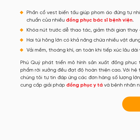
Phần cổ vest biến tấu giúp phom áo đứng tự nh
chuẩn của nhiều
đồng phục bác sĩ bệnh viện
.
Khóa nút trước dễ thao tác, giảm thời gian thay
Hai túi hông lớn có khả năng chứa nhiều vật dụn
Vải mềm, thoáng khí, an toàn khi tiếp xúc lâu dài 
Phú Quý phát triển mô hình sản xuất đồng phục 
phẩm rời xưởng đều đạt độ hoàn thiện cao. Với hệ t
chúng tôi tự tin đáp ứng các đơn hàng số lượng lớn
cung cấp giải pháp
đồng phục y tá
và bệnh nhân n