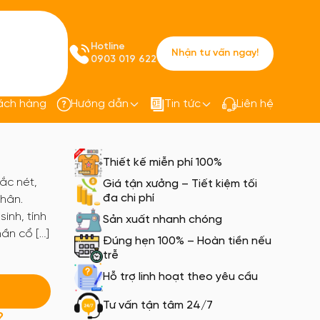
Hotline
Nhận tư vấn ngay!
0903 019 622
ách hàng
Hướng dẫn
Tin tức
Liên hệ
Áo Blouse bác sĩ PQ07
Thiết kế miễn phí 100%
ắc nét,
Giá tận xưởng – Tiết kiệm tối
đa chi phí
nhân.
inh, tính
Sản xuất nhanh chóng
hần cổ […]
Đúng hẹn 100% – Hoàn tiền nếu
trễ
Hỗ trợ linh hoạt theo yêu cầu
Tư vấn tận tâm 24/7
?