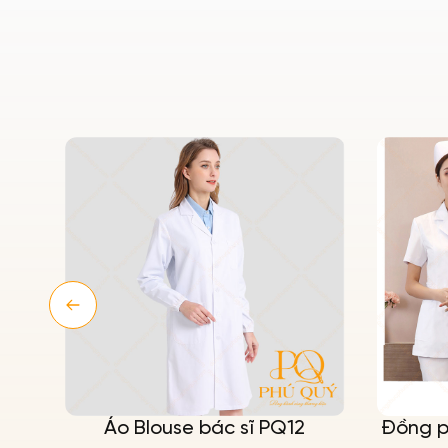
ỡng
Áo Blouse bác sĩ PQ12
Đồng p