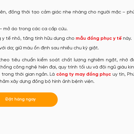
tặng
Nón đồng phục
iên, đồng thời tạo cảm giác nhẹ nhàng cho người mặc – phù
 – mở áo trong các ca cấp cứu.
May Ba Lô
g y tế nhỏ, tăng tính hữu dụng cho
mẫu đồng phục y tế
này.
với da; giữ màu ổn định sau nhiều chu kỳ giặt.
theo tiêu chuẩn kiểm soát chất lượng nghiêm ngặt, nhờ đ
hống công nghệ hiện đại, quy trình tối ưu và đội ngũ giàu ki
 trong thời gian ngắn. Là
công ty may đồng phục
uy tín, P
hằm xây dựng đồng bộ hình ảnh bệnh viện.
Đặt hàng ngay