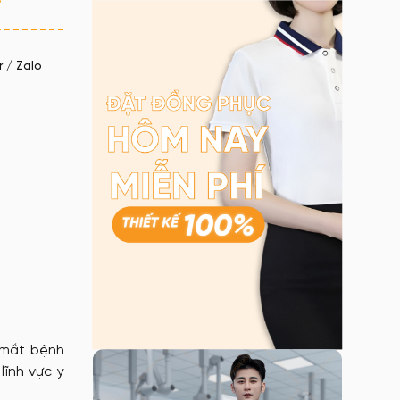
 / Zalo
 mắt bệnh
lĩnh vực y